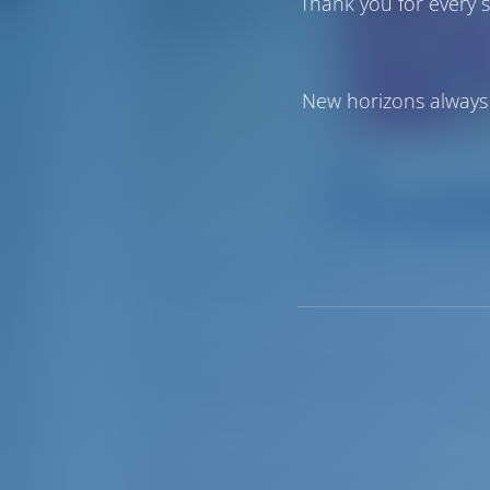
Thank you for every s
New horizons always 
Avec 1244 îles le long du littoral croate
intéressants de l'Adriatique. La côte cro
de sable, certaines d'entre elles sont
Dans cette beauté, Angelina Yachtchart
meilleure compagnie charter en Croatie.
l'accomplissement ne serait pas possibl
partenaires commerciaux et de nos fidèl
Angelina a été fondée en 1995 en tant qu
compte 151 voiliers, catamarans et bat