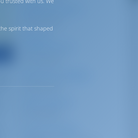
ou trusted with us. We
Navette aéroport
Non disponible
he spirit that shaped
Parc de
stationnement
Non disponible
Dépôt des bagages
ts et
nde.
Non disponible
Salle d'attente
t
Non disponible
Douche/toilette