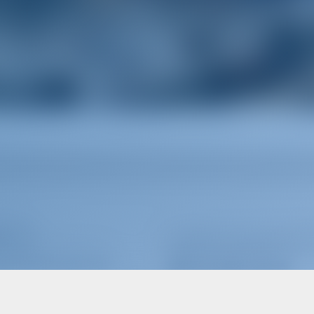
éteurs
Inscrivez-vous pour être
UOI RÉSERVER AVEC NOUS ?
offres et plus encore
NNECTER
/
S'INSCRIRE