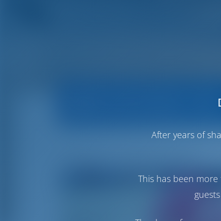
Informations sur l'opérateur
After years of s
Angelina Yachtcharter
This has been more 
guests