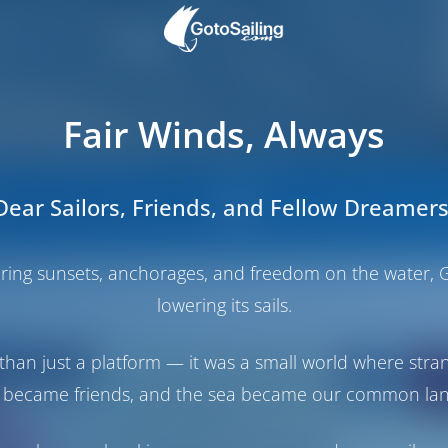
Fair Winds, Always
Dear Sailors, Friends, and Fellow Dreamers
Tous les bateaux de l’opérateur
Politique de réservation de l'
haring sunsets, anchorages, and freedom on the water, G
lowering its sails.
than just a platform — it was a small world where stra
 became friends, and the sea became our common la