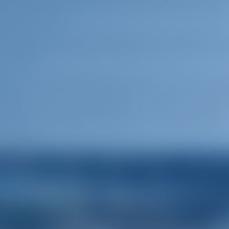
te est soigneusement sélectionnée afin de vous fournir l
ances à la voile.
ali, Bavaria, Beneteau, Dufour, Elan, Fountaine Pajot,
in de garantir que votre expérience soit sans soucis, 
t niveau.
uipe technique est disponible 24h/24 et 7j/7 pour tout
d'urgence . Nous sommes fermement convaincus que c
mportance. Que vous ayez besoin d'un service des vent
affrété, du personnel de base pour vous aider avec des
ns d'itinéraire, chaque conversation commencera par 
Angelina !