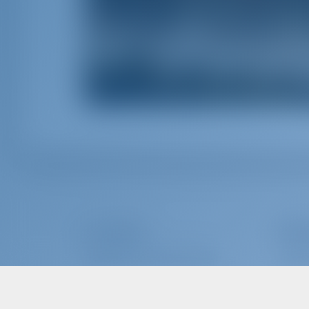
La société
Affr
À PROPOS DE GOTOSAILING.COM
POURQ
SERVICE CLIENTÈLE
SE CO
FOIRE AUX QUESTIONS (FAQ)