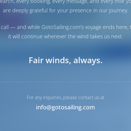
earch, every booking, every message, and every mile y
are deeply grateful for your presence in our journey.
call — and while GotoSailing.com's voyage ends here, t
it will continue wherever the wind takes us next.
Fair winds, always.
 de 6278 km, la Croatie offre divers défis et joyaux
ate cache de belles grottes et baies, des plages de gale
 même considérées parmi les plus beaux endroits du mo
er a trouvé sa place et en 2015 a été élue comme la
 Ce fut un honneur particulier de recevoir ce prix. Tou
For any inquiries, please contact us at
e sans le dévouement de l'équipe, la confiance de nos
info@gotosailing.com
es clients.
e petite entreprise familiale. Aujourd'hui, notre flotte
eaux à moteur dans quatre bases nautiques : Sukosan,