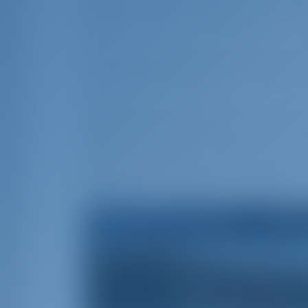
Biograd, Sibenik et Trogir. Toute la flot
meilleurs navires de qualité pour vos vac
Certaines des marques de bateaux sont B
Hanse, Lagoon, Jeanneau, SAS Vektor. Af
maintenons la maintenance au plus hau
Pendant la saison de location, notre éq
d'assistance, d'information ou même 
aspect de ce travail est d'une grande i
tout en recherchant le meilleur navire 
questions techniques ou des suggestio
sourire à vous souhaite la bienvenue à 