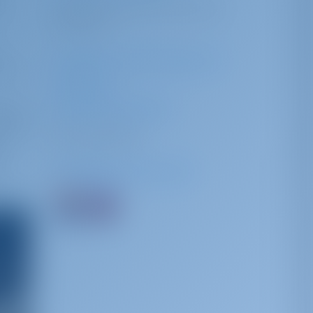
Disponible dans les locaux de
es
la marina
Support technique et
nous
services
professionnels
 type
haque
Non disponible
es
Langues d'accueil
un