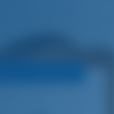
Lista de deseos
Iniciar sesión
operador
Política de reservas
ey 490
€
5,340