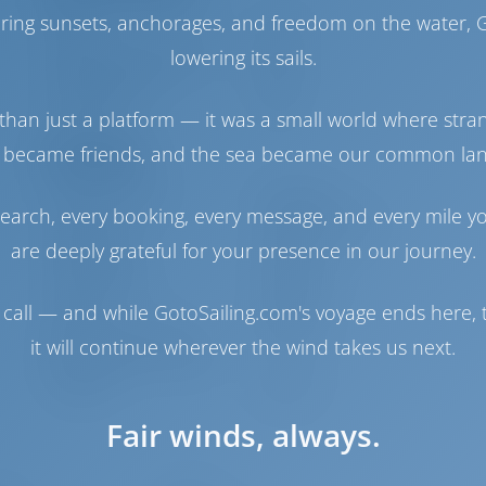
haring sunsets, anchorages, and freedom on the water, G
Engine
57 HP
lowering its sails.
Tanque de Combustible
240 lt
Tanque de Agua
640 lt
Panel solar
1 kW
than just a platform — it was a small world where stra
 became friends, and the sea became our common la
Navegación
Piloto automático
Disponible
earch, every booking, every message, and every mile y
Dirección
2 Steering Wheels
are deeply grateful for your presence in our journey.
Chartplotter
Cockpit
Hélice de proa
Disponible
Lancha
Incluido
call — and while GotoSailing.com's voyage ends here, t
Motor fuera de borda
Opcional
it will continue wherever the wind takes us next.
para embarcación auxiliar
Molinete
Eléctrico
Fair winds, always.