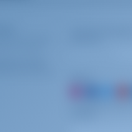
 por semana
Se pagará en la base
adores
Suscríbase para inspirar
QUÉ RESERVAR CON NOSOTROS?
mucho más
 Vela
R SESIÓN
/
REGISTRARSE
ela para sus vacaciones de alquiler de yates de ensueño. Disfruta
situado en
Croacia | Trogir | ACI Marina Trogir
adores de chárter
QUÉ ASOCIARSE CON NOSOTROS?
Síguenos
o simplemente reserve 
recuerdos