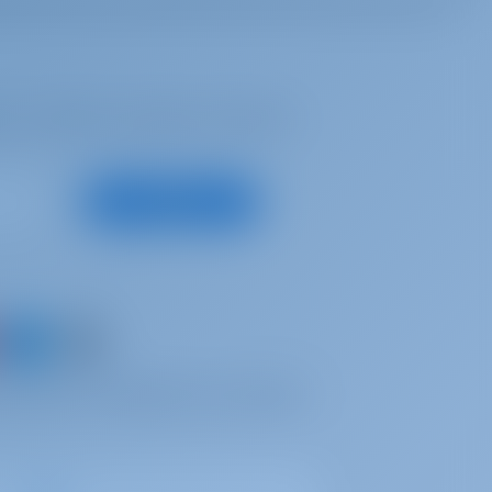
se, recibir las mejores ofertas y
Suscribirse
un barco y comparta sus propios