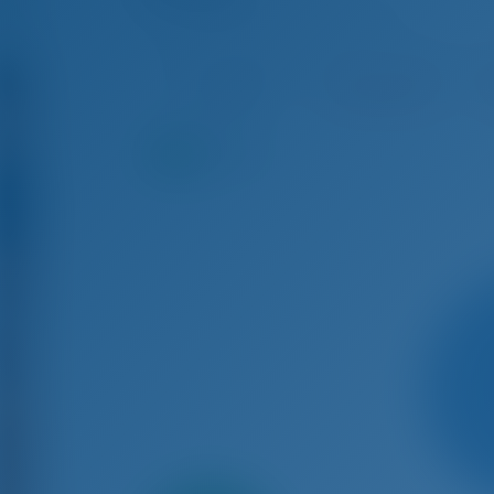
Sun Odyssey 490 - Yate De Vela
Ago 22 - Ago 29, 2026
Ago 29 - Sep 5, 2026
Se
€ 4,005
Reservado
9.5
puntos