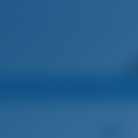
Español
Inicio
Destinos
Blog
Marina
Operador
Todos los barcos del 
tter Yachtcharter - Nautic Alliance
Yate de vela
Pollux - Sun Odyss