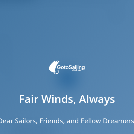
9
.42 m
.49 m
.24 m
2023
12
5
Fair Winds, Always
2
3
3
Dear Sailors, Friends, and Fellow Dreamers
Sala de máquinas