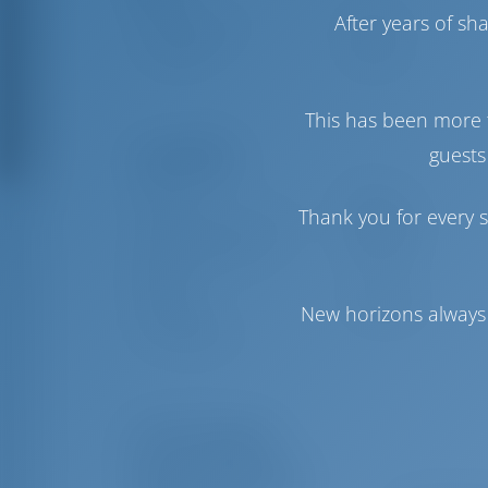
After years of s
Vela de Génova
Furling
Vela Mayor
Furling
This has been more 
guests
Comodidad
Baños
Manual
Thank you for every s
Acondicionador de aire
Disponible
Punto de acceso a
Opcional
Internet
Inversor
Disponible
New horizons always 
Sólo frigorífico
Lista de equipos
Equipo(s) adicional(es)