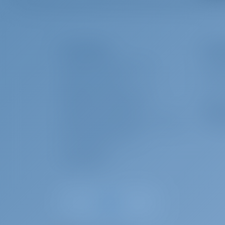
Remo de pie (SUP)
€ 60
La Empresa
Flet
ACERCA DE GOTOSAILING.COM
¿POR 
Alquiler de yates y barcos en Croacia, Yate De
SERVICIO AL CLIENTE
INICIA
el Pollux construido en el 2023 es un gran yate de v
PREGUNTAS FRECUENTES (FAQ)
de un hermoso Croacia con este Sun Odyssey 490 
Oper
TÉRMINOS Y CONDICIONES
DECLARACIÓN DE PRIVACIDAD Y COOKIES
¿POR 
CONTACTO CORPORATIVO
SALA DE PRENSA
COMENTARIOS