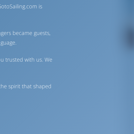
otoSailing.com is
ngers became guests,
nguage.
ou trusted with us. We
he spirit that shaped