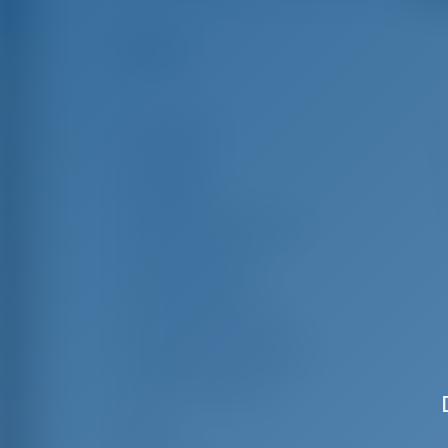
Reflejos
Longitud
14
Manga
4
Borrador
2
Año de Construcción
Max. Amarres
Cabina doble
Literas en el salón
Ducha para invitados
WC de invitados
Velas