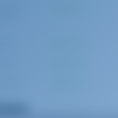
embarcación auxiliar
 por reserva
Se pagará en la base
rramientas
Conexión a tierra 220 V
(1 set/ person)
Capota
n compás de rumbo
Cabina de mando de teca
alambre (mortaja)
Chalecos salvavidas
 por día
Se pagará en la base
pal
Enchufe USB
bañera
Línea de anclaje
Cargador de baterías
 por día
Se pagará en la base
Conos negros
 por reserva
Se pagará en la base
 por reserva
Se pagará en la base
 todos los extras
0
Se pagará en la base