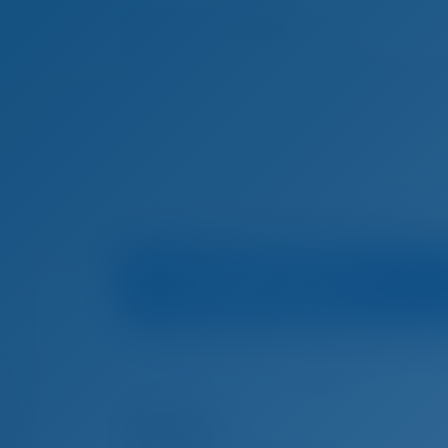
Información sobre el barco
Inicio
Alquiler de barcos en Croacia
Trogir
Pi
Alquiler de barcos en Trogir, Croacia
Pollux