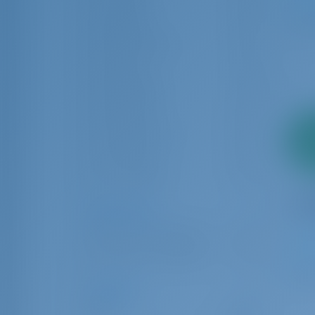
Le Marin
42
1
Marigot
31
Marsh Harbor
13
Nassau
6
Philipsburg
2
Placencia
10
Pointe-à-Pître
17
2
San Jorge
pago
16
San Vicente
4
Tipo de carta
Barco sin tripulación
151
Barco con tripulación
15
1
Longitud
6.00
24.00