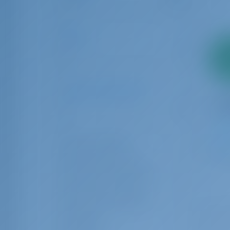
Edad
0
10
2
pago
Numero de invitados
1
32
Aseo de invitados
1
Cabina de la tripulación
Litera de la tripulación
Valoración