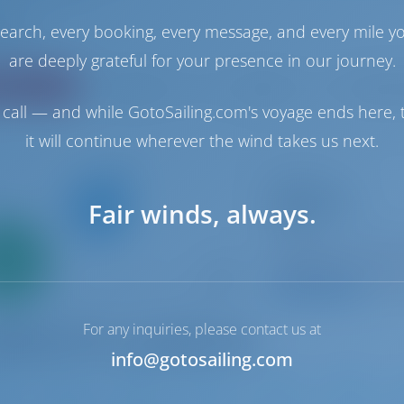
abajo
earch, every booking, every message, and every mile y
are deeply grateful for your presence in our journey.
oración
Precio
Cabina
Puesto d
call — and while GotoSailing.com's voyage ends here, t
it will continue wherever the wind takes us next.
Catamarán
Happy Day
Fair winds, always.
Bali 4.8
Bahamas | Marsh H
Solo
0%
Reservado 7 seman
 inicial
9.5 p
For any inquiries, please contact us at
info@gotosailing.com