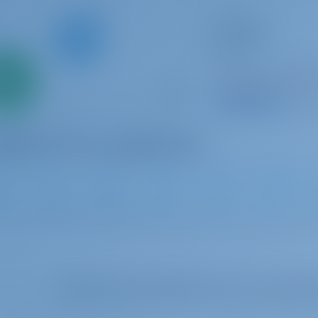
Catamarán
Cat Tales
Bali 4.2
Bahamas | Marsh H
Solo
0%
Reservado 5 seman
 inicial
9.4 p
0
2022
12.85 m
4
4
4
Seleccione sus fechas para ver la dispon