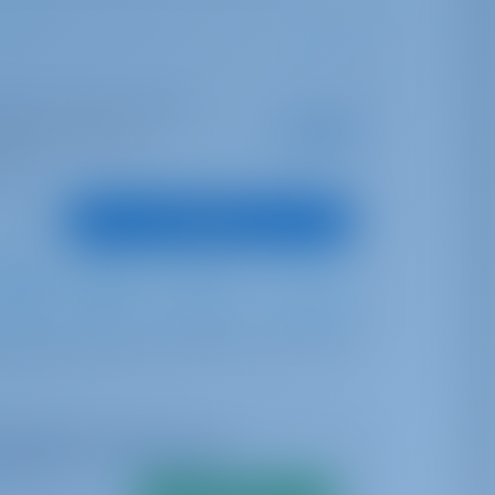
arbor | Conch Inn Marina
A partir de
€ 3,840
as esta temporada
por semana
untos
Ver barco
Furling
Furling
0 lt
0 lt
ibilidad en tiempo real