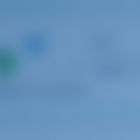
2
2022
14.28 m
5
5
5
Catamarán
Sir Jax
Lagoon 46
Bahamas | Marsh H
Solo
0%
Reservado 4 seman
 inicial
9.5 p
2
2023
13.99 m
4
4
4