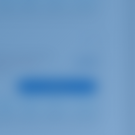
Furling
Furling
1060 lt
1000 lt
arbor | Conch Inn Marina
A partir de
€ 5,818
as esta temporada
por semana
untos
Ver barco
Full Batten
Self Tacking
600 lt
1040 lt