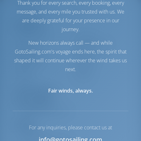
Baños
Manual
Thank you for every search, every booking, every
Sólo frigorífico
message, and every mile you trusted with us. We
are deeply grateful for your presence in our
Navegación
journey.
Piloto automático
Disponible
New horizons always call — and while
Dirección
2 Steering Wheels
Chartplotter
Cockpit
GotoSailing.com's voyage ends here, the spirit that
Hélice de proa
Disponible
shaped it will continue wherever the wind takes us
Lancha
Incluido
next.
Molinete
Eléctrico
Lista de equipos
Fair winds, always.
Sala de máquinas
Conexión a tierra 220 V
Cubierta
For any inquiries, please contact us at
Bimini top
Ducha de bañera/ popa
info@gotosailing.com