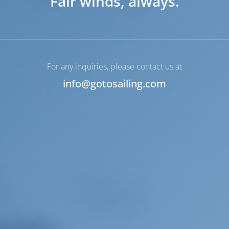
Fair winds, always.
For any inquiries, please contact us at
info@gotosailing.com
o
Baterías
ros
Gancho de barco
de composite
Cepillo de cubierta