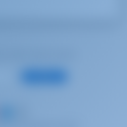
se, recibir las mejores ofertas y
Suscribirse
un barco y comparta sus propios