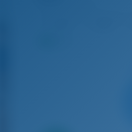
Oceanis 51.1 - Yate De Vela
Oct 10 - Oct 17, 2026
Oct 17 - Oct 24, 2026
Oct
€ 2,767
€ 2,767
9.4
puntos