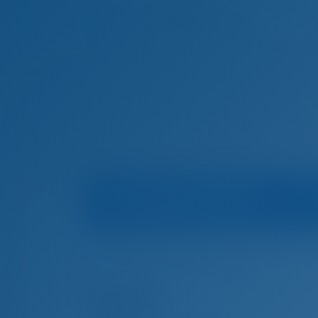
Información sobre el barco
Inicio
Alquiler de barcos en Grecia
Lefkas
Tsi
Alquiler de barcos en Lefkas, Grecia
Aloha