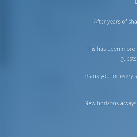
Amarres para la tripulación
Velas
After years of s
Vela de Génova
Furling
Vela Mayor
Standard
This has been more 
guests
Thank you for every s
Comodidad
Baños
Manual
Punto de acceso a
Opcional
New horizons always 
Internet
Sólo frigorífico