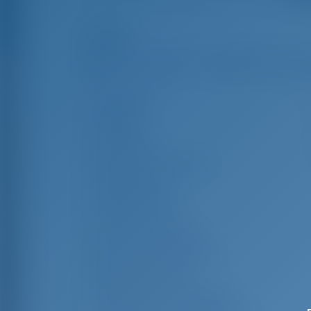
Reflejos
Longitud
15
Manga
Borrador
2
Año de Construcción
Max. Amarres
Cabina doble
Literas en el salón
Ducha para invitados
WC de invitados
Cabinas de la tripulación