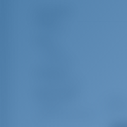
Lista de equipos
Navegación
Prismáticos
Cubierta
Pasarela
Bimini top
Mesa de bañera
Entretenimiento
Altavoces exteriores
Equipo(s) adicional(es)
Ancla con cadena
Barómetr
Bola negra
Conos neg
Silla de contramaestre (Safe
Volantes 
seat)