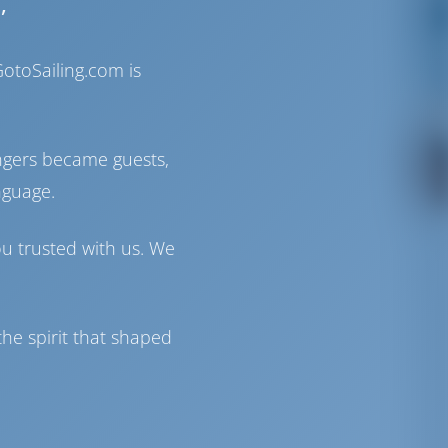
,
otoSailing.com is
ngers became guests,
nguage.
ou trusted with us. We
he spirit that shaped