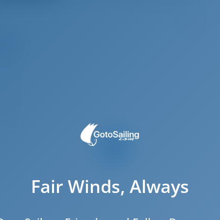
8
.94 m
4.8 m
.36 m
2021
12
5
1
4
Fair Winds, Always
4
1