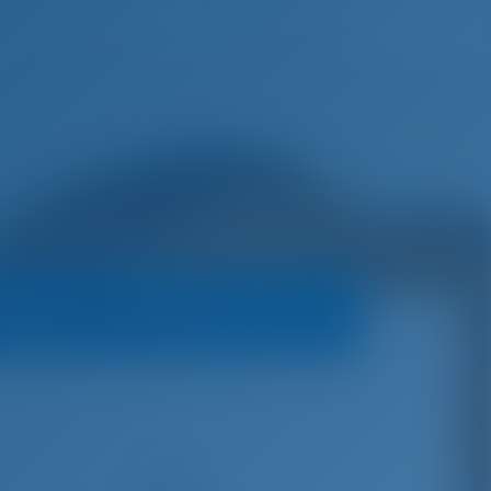
Lista de deseos
Iniciar sesión
 operador
Política de reservas
€
3,610