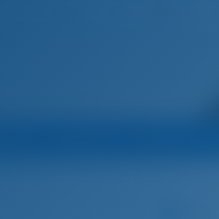
Español
Inicio
Destinos
Blog
Marina
Operador
Todos los barcos del
rigotis Yacht Charter
Yate de vela
Aloha - Oceanis 51.1