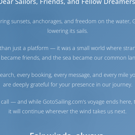
Dear Sailors, Friends, and Fellow Dreamers
1
Sala de máquinas
haring sunsets, anchorages, and freedom on the water, G
Engine
110 HP
lowering its sails.
Tanque de Combustible
400 lt
Tanque de Agua
770 lt
than just a platform — it was a small world where stra
Generador
1 kW
 became friends, and the sea became our common la
Panel solar
1 kW
Fabricante de agua
1 lt/hora
earch, every booking, every message, and every mile y
Navegación
are deeply grateful for your presence in our journey.
Piloto automático
Disponible
Dirección
2 Steering Wheels
call — and while GotoSailing.com's voyage ends here, t
Hélice de proa
Disponible
it will continue wherever the wind takes us next.
Lancha
Incluido
Motor fuera de borda
Opcional
para embarcación auxiliar
Molinete
Eléctrico