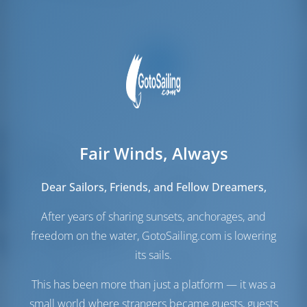
Fair Winds, Always
Velas
Vela de Génova
Furling
Dear Sailors, Friends, and Fellow Dreamers,
Vela Mayor
Furling
After years of sharing sunsets, anchorages, and
Sala de máquinas
freedom on the water, GotoSailing.com is lowering
its sails.
Engine
160 HP
Tanque de
750 lt
This has been more than just a platform — it was a
Combustible
small world where strangers became guests, guests