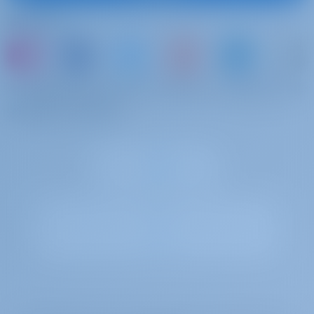
semana
base
Síguenos
Speargun
Equipo de pesca
€ 50 por
Se pagará en la
semana
base
o simplemente reserve un barco y comparta sus
Fishing Equipment (refundable deposit of 200.00 € required)
propios recuerdos
Seabob
€ 380 por día
Se pagará en la
base
Sea Bob (UPON AVAILABILITY)
Scooter de mar
€ 200 por
Se pagará en la
semana
base
Scooter de mar
Remo de pie (SUP)
€ 130 por
Se pagará en la
semana
base
SUP (refundable deposit of 200.00 € required)