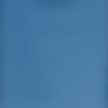
Ver todos los testimonios
great effort to help
even with questions
us out.
that went beyond the
actual topic, e.g.
parking possibilities
Reflejos
8
for car, insurance...
Especially without
any experience in
the field of yacht
Longitud
16.55 m
charter, it was very
reassuring to always
Manga
5.1 m
be able to ask
Borrador
2.05 m
someone. Clear
recommendation!
Año de Construcción
2007
Max. Amarres
12
Cabina doble
5
Literas en el salón
2
Ducha para invitados
5
WC de invitados
5