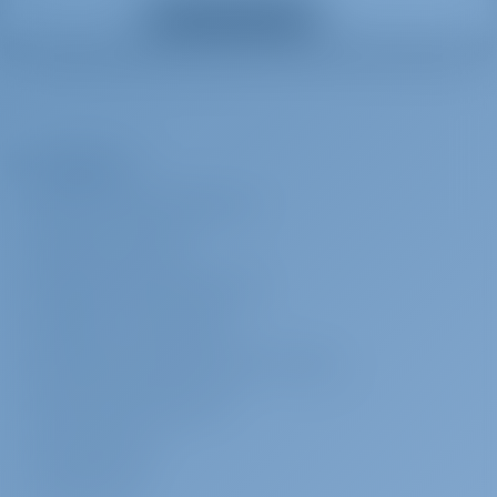
Mostrar todos los extras
Cambio de
€ 200 por
Se pagará en la
tripulación
reserva
base
Cambio de tripulación
Azafata
€ 190 por día
Se pagará en la
base
La Empresa
Hostess (not incl. Provisioning/Meals)
ACERCA DE GOTOSAILING.COM
Transferencia
€ 15 por
Se pagará en la
SERVICIO AL CLIENTE
reserva
base
PREGUNTAS FRECUENTES (FAQ)
Land Transfer (Price upon request, depending on location and
number of people) (This extra is charged per person)
TÉRMINOS Y CONDICIONES
DECLARACIÓN DE PRIVACIDAD Y COOKIES
Check in temprano
€ 150 por
Se pagará en la
reserva
base
CONTACTO CORPORATIVO
Early Check In (embarkation from 14:00, subject to change
SALA DE PRENSA
depending on the previous charter )
COMENTARIOS