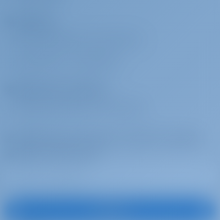
Pack familiar
€ 350 por
Se pagará en la
reserva
Fletadores
base
Family pack: rail (safety) net, junior life jackets
¿POR QUÉ RESERVAR CON NOSOTROS?
Noche a bordo
€ 150 por día
Se pagará en la
INICIAR SESIÓN
/
REGISTRARSE
base
Overnight Stay
Operadores de chárter
Paquete VIP
€ 320 por
Se pagará en la
¿POR QUÉ ASOCIARSE CON NOSOTROS?
reserva
base
VIP Pack: Airport/Port welcome, transfer to the yacht, sparkling
Suscríbase para inspirarse, recibir las mejores
wine and fruits.
ofertas y mucho más
Canoa
€ 110 por
Se pagará en la
semana
base
Canoe or Kayak (refundable deposit of 400.00 € required)
Suscribirse
Equipo de buceo
€ 60 por
Se pagará en la