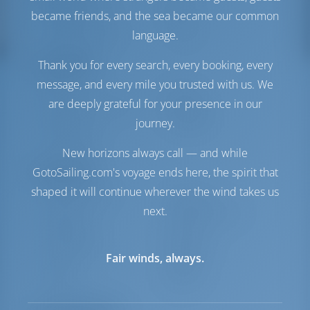
Tanque de Agua
1500 lt
became friends, and the sea became our common
Generador
1 kW
Fabricante de agua
1 lt/hora
language.
Comodidad
Thank you for every search, every booking, every
message, and every mile you trusted with us. We
Baños
Manual
are deeply grateful for your presence in our
Acondicionador de aire
Disponible
journey.
Inversor
Disponible
Sólo frigorífico
New horizons always call — and while
Navegación
GotoSailing.com's voyage ends here, the spirit that
shaped it will continue wherever the wind takes us
Piloto automático
Disponible
next.
Dirección
2 Steering Wheels
Chartplotter
Cockpit
Hélice de proa
Disponible
Fair winds, always.
Lancha
Incluido
Molinete
Eléctrico