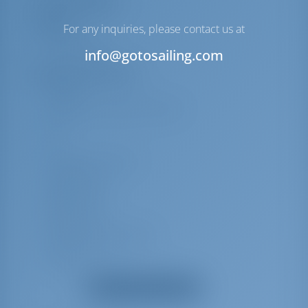
Lista de equipos
Cubierta
For any inquiries, please contact us at
Bimini top
info@gotosailing.com
Equipo(s) adicional(es)
Tridata
Compás de cubierta principal
VHF
TV
Altavoces exteriores
Calefacción
Agua caliente
Bimini top
Ducha de bañera/ popa
Cubierta de teca
Cocina + Horno
Equipo de seguridad
Mostrar todos los equipos
Balsa salvavidas