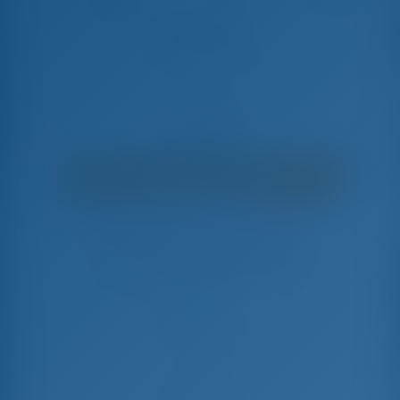
Alexandria
Ocean Star 56.1 - Yate De Vela
€
7,700
€ 5,207
por semana
€ 2,493
Ahorrarás
con GotoSailing.com
Reservado 20 semanas esta temporada
Grecia | Atenas | Alimos Marina
Elija sus fechas y reserve ahora mismo
Check-in
Check-out