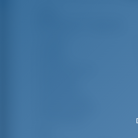
Reflejos
Longitud
15
Manga
4
Borrador
1
Año de Construcción
Max. Amarres
Cabina doble
Literas en el salón
Ducha para invitados
WC de invitados
Velas