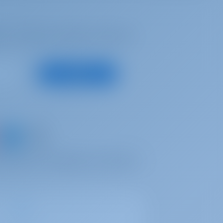
se, recibir las mejores ofertas y
Suscribirse
un barco y comparta sus propios