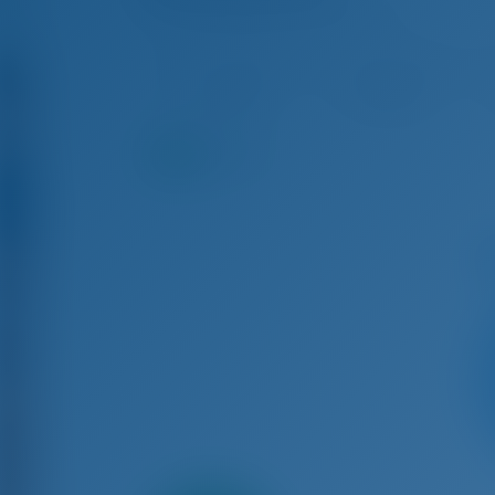
Sun Odyssey 509 - Yate De Vela
Oct 17 - Oct 24, 2026
Oct 24 - Oct 31, 2026
Oc
€ 2,353
€ 2,353
9.3
puntos