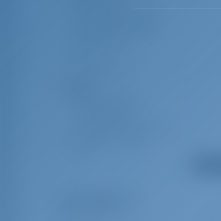
viento/anemómetro
Luces LED de navegación
Bitácora/Lote/Velocidad
Cartas náuticas
VHF
Libro del piloto
Seguridad
Chalecos salvavidas
Balsa salvavidas
Caja de bengalas de socorro
Botiquín de primeros
auxilios
Luz flotante
Mostrar 
Sala de máquinas
Enchufe 220V, 12 V
Extras obligatorios
Cubierta
Pack de servicio
€ 270