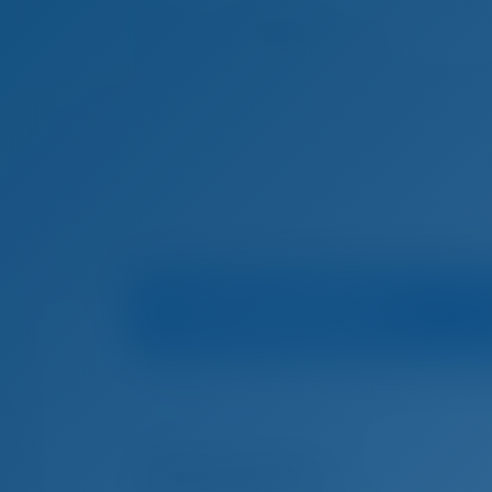
Información sobre el barco
Inicio
Alquiler de barcos en Grecia
Kos
ARCH
Alquiler de barcos en Kos, Grecia
Alessandra