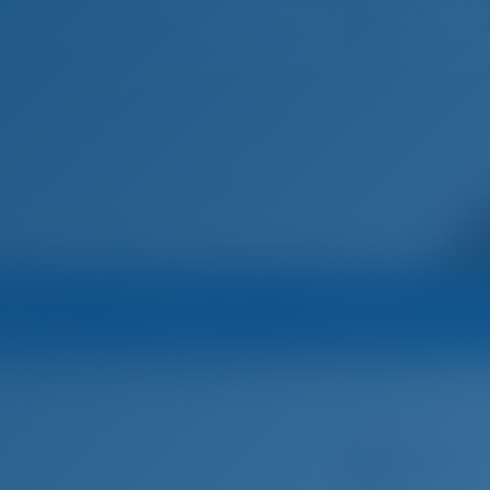
Español
Inicio
Destinos
Blog
Marina
Operador
Todos los barcos del
ON Yachting
Yate de vela
Alessandra - Sun Odyssey 509