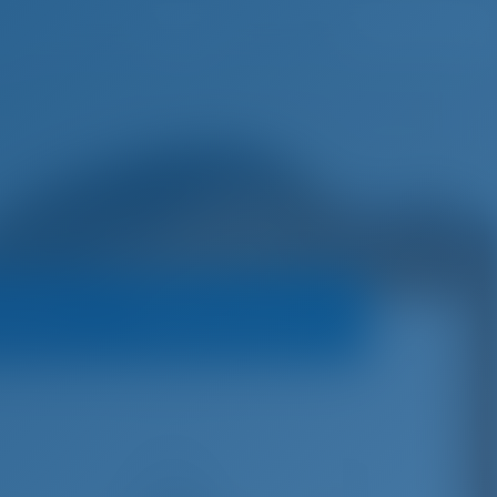
Lista de deseos
Iniciar sesión
 operador
Política de reservas
€
2,900