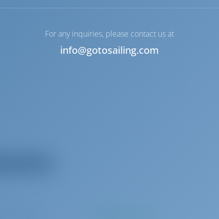
For any inquiries, please contact us at
info@gotosailing.com
todos los equipos
 por reserva
Se pagará en la base