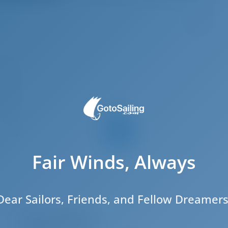
6
.38 m
.69 m
.73 m
2012
12
5
Fair Winds, Always
2
3
3
Dear Sailors, Friends, and Fellow Dreamers
Sala de máquinas