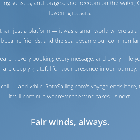
haring sunsets, anchorages, and freedom on the water, G
Engine
75 HP
lowering its sails.
Tanque de Combustible
240 lt
Tanque de Agua
615 lt
Panel solar
1 kW
than just a platform — it was a small world where stra
 became friends, and the sea became our common la
Navegación
Piloto automático
Disponible
earch, every booking, every message, and every mile y
Dirección
2 Steering Wheels
are deeply grateful for your presence in our journey.
Hélice de proa
Disponible
Lancha
Incluido
Motor fuera de borda
Incluido
call — and while GotoSailing.com's voyage ends here, t
para embarcación auxiliar
it will continue wherever the wind takes us next.
Molinete
Eléctrico
Fair winds, always.