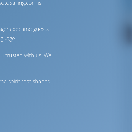
otoSailing.com is
ngers became guests,
nguage.
ou trusted with us. We
he spirit that shaped