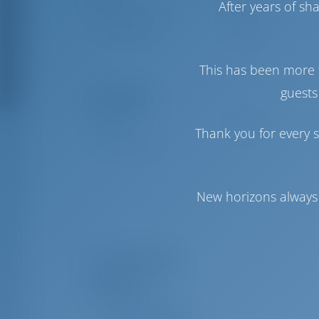
After years of s
Vela de Génova
Furling
Vela Mayor
Furling
This has been more 
guests
Comodidad
Baños
Eléctrico
Thank you for every s
Sólo frigorífico
New horizons always 
Lista de equipos
Navegación
Instrumento de