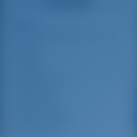
Ver todos los testimonios
great effort to help
even with questions
us out.
that went beyond the
actual topic, e.g.
parking possibilities
Reflejos
7
for car, insurance...
Especially without
any experience in
the field of yacht
Longitud
14.9 m
charter, it was very
reassuring to always
Manga
4.74 m
be able to ask
Borrador
2.25 m
someone. Clear
recommendation!
Año de Construcción
2025
Max. Amarres
10
Cabina doble
4
Literas en el salón
2
Ducha para invitados
4
WC de invitados
4