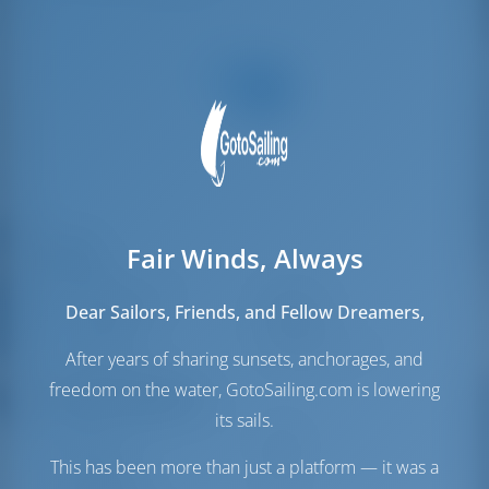
Fair Winds, Always
Velas
Vela de Génova
Standard
Dear Sailors, Friends, and Fellow Dreamers,
Vela Mayor
Standard
Vela extra
Gennaker
(Incluido)
After years of sharing sunsets, anchorages, and
freedom on the water, GotoSailing.com is lowering
Sala de máquinas
its sails.
Volvo
75 HP
Tanque de
250 lt
This has been more than just a platform — it was a