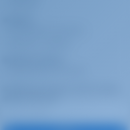
COMENTARIOS
semana
base
Stand Up Paddle 2024
Fletadores
Permiso
€ 150 por
Se pagará en la
¿POR QUÉ RESERVAR CON NOSOTROS?
reserva
base
Permit to sail out of Croatian waters
INICIAR SESIÓN
/
REGISTRARSE
Operadores de chárter
¿POR QUÉ ASOCIARSE CON NOSOTROS?
Alquiler de yates y barcos en Croacia, Yate De Vela
el Adelante construido en el 2025 es un gran yate de
Suscríbase para inspirarse, recibir las mejores
vela para sus vacaciones de alquiler de yates de
ensueño. Disfruta de un hermoso Croacia con este
ofertas y mucho más
Dufour 470 situado en
Croacia | Šibenik | D-Marin
Mandalina