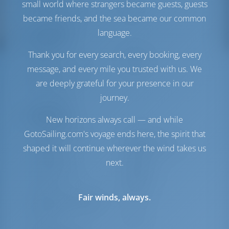
Combustible
small world where strangers became guests, guests
Tanque de Agua
530 lt
became friends, and the sea became our common
language.
Comodidad
Thank you for every search, every booking, every
Baños
Eléctrico
Punto de acceso a
Incluido
message, and every mile you trusted with us. We
Internet
are deeply grateful for your presence in our
Sólo frigorífico
journey.
Navegación
New horizons always call — and while
GotoSailing.com's voyage ends here, the spirit that
Piloto automático
Disponible
Dirección
2 Steering Wheels
shaped it will continue wherever the wind takes us
Chartplotter
Cockpit
next.
Hélice de proa
Disponible
Lancha
Incluido
Motor fuera de borda
Incluido
Fair winds, always.
para embarcación auxiliar
Molinete
Manual