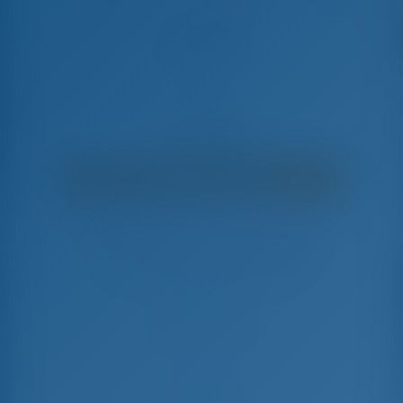
Adelante
Dufour 470 - Yate De Vela
€
4,150
€ 3,106
por semana
€ 1,044
Ahorrarás
con GotoSailing.com
Reservado 16 semanas esta temporada
Croacia | Šibenik | D-Marin Mandalina
Elija sus fechas y reserve ahora mismo
Check-in
Check-out