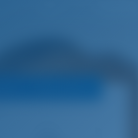
Lista de deseos
Iniciar sesión
 operador
Política de reservas
10
€
4,750