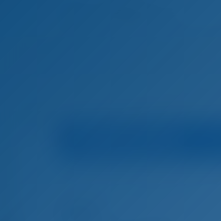
Información sobre el barco
Inicio
Alquiler de barcos en Grecia
Kalamata
Alquiler de barcos en Kalamata, Grecia
2112