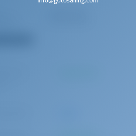
info@gotosailing.com
Molinete de ancla
e bañera
Altavoces interiores
todos los equipos
 por reserva
Se pagará en la base
gas)
00 por semana
Anticipo