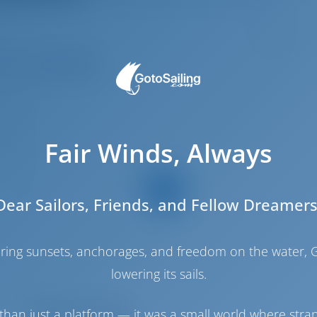
10
.35 m
.99 m
Fair Winds, Always
.25 m
2023
8
Dear Sailors, Friends, and Fellow Dreamers
3
2
haring sunsets, anchorages, and freedom on the water, G
2
lowering its sails.
2
than just a platform — it was a small world where stra
Sala de máquinas