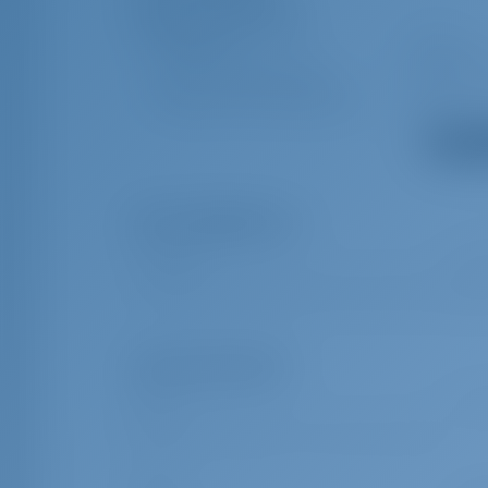
Equipo(s) adicional(es)
Bimini top
Capota
Ducha de bañera/ popa
Cojines d
Máquina de café Nespresso
Hielera
Mostrar 
Extras obligatorios
Transitlog
€ 250
Transit log (incl. end cleaning, bed linen, bath towels, cooking 
Extras opcionales
Patrón
€ 14
Skipper+provisiosing (Food + cabin must be provided)