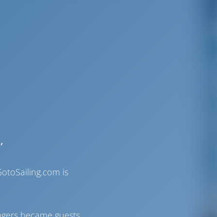
,
otoSailing.com is
ngers became guests,