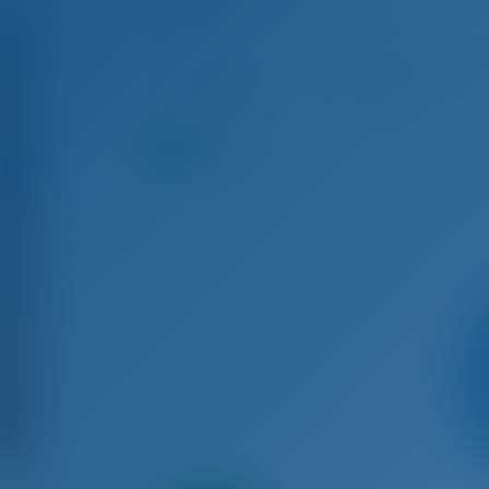
Sun Odyssey 410 - Yate De Vela
Ago 15 - Ago 22, 2026
Ago 22 - Ago 29, 2026
Ag
€ 4,283
€ 3,381
9.5
puntos