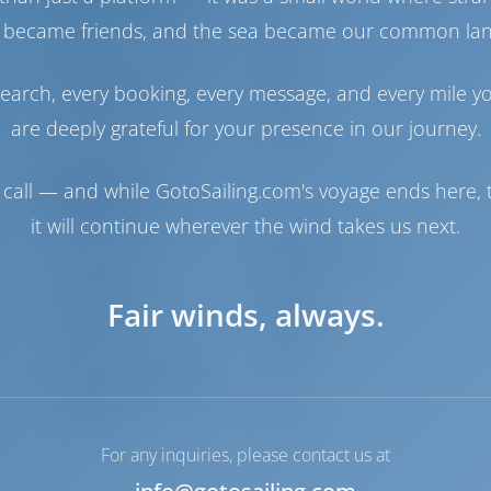
 became friends, and the sea became our common la
yanmar
45 HP
Tanque de Combustible
200 lt
Tanque de Agua
530 lt
earch, every booking, every message, and every mile y
Panel solar
1 kW
are deeply grateful for your presence in our journey.
Fabricante de agua
1 lt/hora
call — and while GotoSailing.com's voyage ends here, t
Navegación
it will continue wherever the wind takes us next.
Piloto automático
Disponible
Dirección
2 Steering Wheels
Chartplotter
Cockpit
Fair winds, always.
Hélice de proa
Disponible
Lancha
Incluido
Motor fuera de borda
Incluido
para embarcación auxiliar
Molinete
Manual
For any inquiries, please contact us at