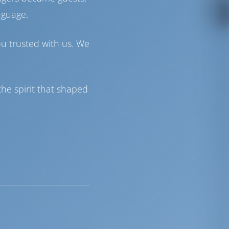
nguage.
ou trusted with us. We
he spirit that shaped