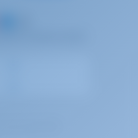
un barco y comparta sus propios
con el número de registro 72179376.