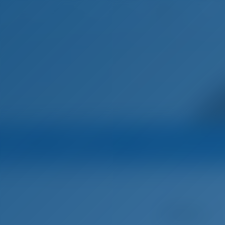
Español
Inicio
Destinos
Blog
Marina
Operador
Todos los barcos del
Hellenic Vessel Management
Yate de vela
2112 - Sun Odyssey 4