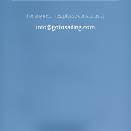
Lista de equipos
For any inquiries, please contact us at
Velas
info@gotosailing.com
Génova
Navegación
Instrumento de viento/anemómetro
Prismáticos
Brújula
Bitácora/Lote/Velocidad
Ecosonda/Sonda de profundidad
VHF
Libro del piloto
Seguridad
Boya salvavidas
Cinturones salvavidas (arnés de seguridad)
Chalecos salvavidas
Mostrar todos los equipos