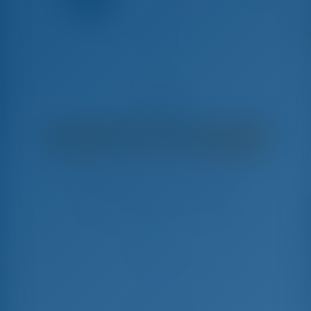
003
Dufour 430 GL - Yate De Vela
€
2,064
€ 1,925
por semana
€ 139
Ahorrarás
con GotoSailing.com
Reservado 43 semanas esta temporada
Croacia | Dividir | Marina Kastela
Elija sus fechas y reserve ahora mismo
Check-in
Check-out