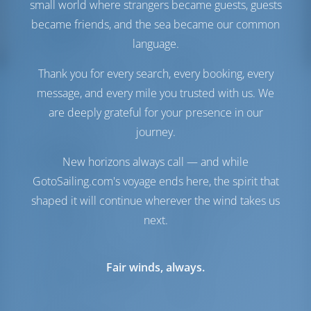
Tanque de Agua
380 lt
small world where strangers became guests, guests
became friends, and the sea became our common
Comodidad
language.
Baños
Manual
Thank you for every search, every booking, every
Punto de acceso a
Incluido
Internet
message, and every mile you trusted with us. We
Inversor
Disponible
are deeply grateful for your presence in our
Sólo frigorífico
journey.
Navegación
New horizons always call — and while
GotoSailing.com's voyage ends here, the spirit that
Piloto automático
Disponible
Dirección
2 Steering Wheels
shaped it will continue wherever the wind takes us
Chartplotter
Cockpit
next.
Hélice de proa
Disponible
Lancha
Incluido
Motor fuera de borda
Incluido
Fair winds, always.
para embarcación auxiliar
Molinete
Eléctrico