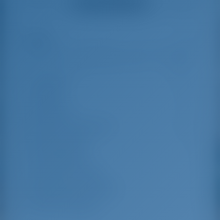
Ver todos los testimonios
great effort to help
even with questions
us out.
that went beyond the
actual topic, e.g.
parking possibilities
Reflejos
7
for car, insurance...
Especially without
any experience in
the field of yacht
Longitud
13.24 m
charter, it was very
reassuring to always
Manga
4.3 m
be able to ask
Borrador
2.1 m
someone. Clear
recommendation!
Año de Construcción
2020
Max. Amarres
10
Cabina doble
4
Literas en el salón
2
Ducha para invitados
2
WC de invitados
2