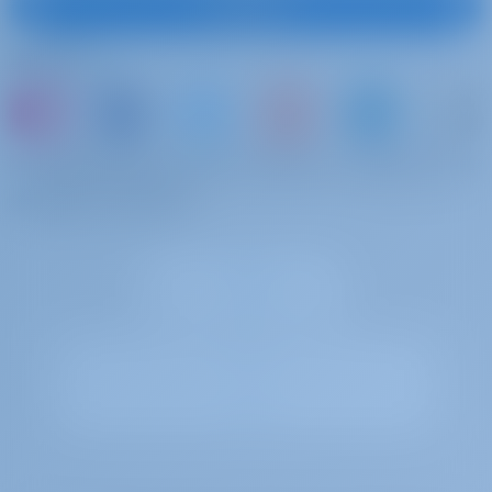
Suscribirse
damage, replacement boat. No checkout hassle! It represents an
alternative to the classic deposit at a fraction of the price. Contact
Síguenos
us for more details.
Check-in del domingo
€ 170 por
Anticipo
reserva
o simplemente reserve un barco y comparta sus
Check-in Sunday/Monday (for check-ins between 12 - 16h)
propios recuerdos
Check-in del domingo
€ 90 por reserva
Anticipo
Check-in Sunday/Monday (for check-ins between 08 - 12h)
Blister
€ 250 por
Anticipo
semana
Blister / Gennaker (for Sailing Yachts from 43ft. To 53ft.)
Red de barandilla (red
€ 40 por reserva
Anticipo
de seguridad)
Railing net (this price applies only if the guest installs the net by