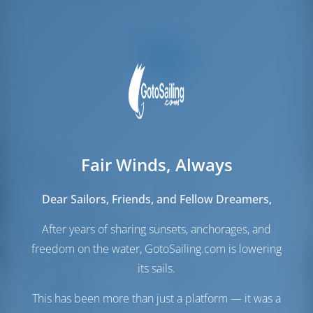
Fair Winds, Always
Velas
Vela de Génova
Furling
Dear Sailors, Friends, and Fellow Dreamers,
Vela Mayor
Furling
After years of sharing sunsets, anchorages, and
Sala de máquinas
freedom on the water, GotoSailing.com is lowering
Engine
50 HP
its sails.
Tanque de
200 lt
Combustible
This has been more than just a platform — it was a