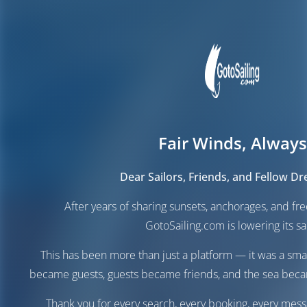
Fair Winds, Always
Dear Sailors, Friends, and Fellow D
After years of sharing sunsets, anchorages, and f
GotoSailing.com is lowering its sai
This has been more than just a platform — it was a sma
became guests, guests became friends, and the sea be
Thank you for every search, every booking, every mess