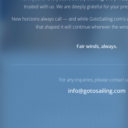
trusted with us. We are deeply grateful for your pre
New horizons always call — and while GotoSailing.com's v
that shaped it will continue wherever the wind
Fair winds, always.
Segeln an der Goldenen
For any inquiries, please contact u
Küste: Ein einwöchiges
info@gotosailing.com
Yachtabenteuer ab Cambrils,
Spanien