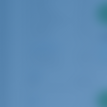
Korsika
3
2
La Rochelle
30
Anz
La Trinité-sur-Mer
8
Marseille
11
Rennes
1
Art des Charters
Bareboat
67
8
Boot mit Crew
1
Länge
6.00
24.00
Alter
2
Anz