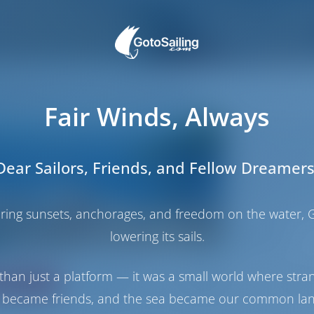
wind à la Française
Fair Winds, Always
Berühmt für seine h
einzigartige Kultur
als auch an seinen 
Dear Sailors, Friends, and Fellow Dreamers
Südküste Frankreich
italienischen Grenz
Hafenstädte wie Niz
Fischerdörfer besuc
haring sunsets, anchorages, and freedom on the water, G
lowering its sails.
Weiterlesen
than just a platform — it was a small world where stra
ertung
Preis
Kabine
Koje
 became friends, and the sea became our common la