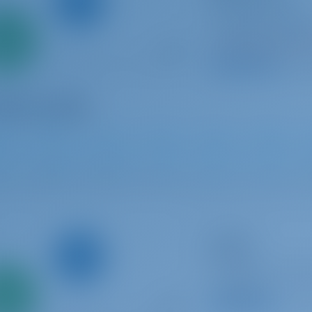
Sun Odyssey 410
Frankreich | Borme
Nur
Bormes les Mimos
0%
In dieser Saison 1
ahlung
9.2 P
2024
12.35 m
3
2
2
Katamaran
Jumapi
Fountaine Pajot Is
Frankreich | La Roc
Nur
Rochelle
0%
9.2 P
ahlung