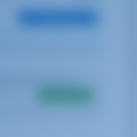
Boot anzeigen
Full Batten
Furling
530 lt
300 lt
arkeit in Echtzeit zu sehen
Suche