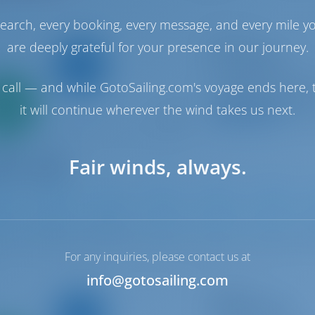
earch, every booking, every message, and every mile y
Katamaran
are deeply grateful for your presence in our journey.
EC- LU2-18-F
Fountaine Pajot L
call — and while GotoSailing.com's voyage ends here, t
Frankreich | Borme
Nur
Bormes les Mimos
0%
it will continue wherever the wind takes us next.
9.2 P
ahlung
Fair winds, always.
0
2019
11.73 m
4
2
4
For any inquiries, please contact us at
info@gotosailing.com
Segelyacht
PRES-410-24-F