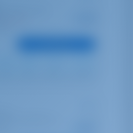
s-les-Mimosas | Port de
Startpreis
as
€ 2,218
 Woche gebucht
pro Woche
unkte
Boot anzeigen
Standard
Standard
530 lt
200 lt
la 40
helle | Port Des Minimes - La
Startpreis
€ 2,617
unkte
pro Woche