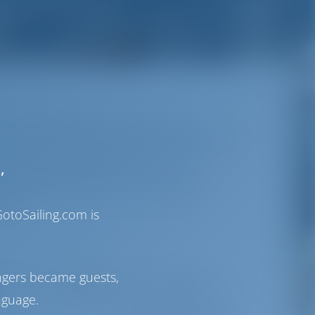
istorischen Attraktionen‚ seine Küche und seine
 bietet Frankreich sowohl auf seinen Binnenwasserstraßen
Nord- und Südufern eine Vielzahl von Gesichtern. Die
,
s erstreckt sich von Spanien im Westen bis zur
e im Osten. Hier kann man schicke und luxuriöse
za und St. Tropez genießen‚ aber auch kleine
hen.
otoSailing.com is
ngers became guests,
Länge
Alter
nguage.
68 Ergebnisse gefunden