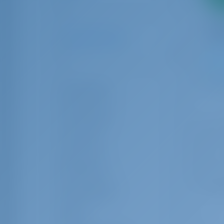
0
10
Anzahl der Gäste
1
32
6
Gästetoilette
Crew-Kabine
Crew-Koje
Bewertung
Ausrüstungen
Marke