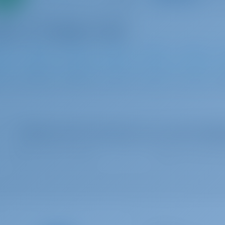
2024
11.93 m
3
2
2
Wählen Sie Ihre Termine aus, um die Verfügb