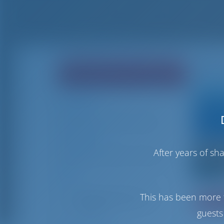
West
Finden Sie Ihre Traumyacht!
Check-in
Check-out
After years of s
Ziel
This has been more 
Ja, ich benötige einen
Bew
Skipper
guests