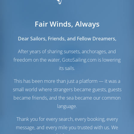
Mannschaftskabinen
1
Mannschafts-kojen
1
Fair Winds, Always
Mannschafts-WC/Dusche
1
Dear Sailors, Friends, and Fellow Dreamers,
After years of sharing sunsets, anchorages, and
freedom on the water, GotoSailing.com is lowering
its sails.
This has been more than just a platform — it was a
small world where strangers became guests, guests
became friends, and the sea became our common
Segel
language.
Genua
Self Tacking
Thank you for every search, every booking, every
Hauptsegel
Full Batten
message, and every mile you trusted with us. We
Maschinenraum