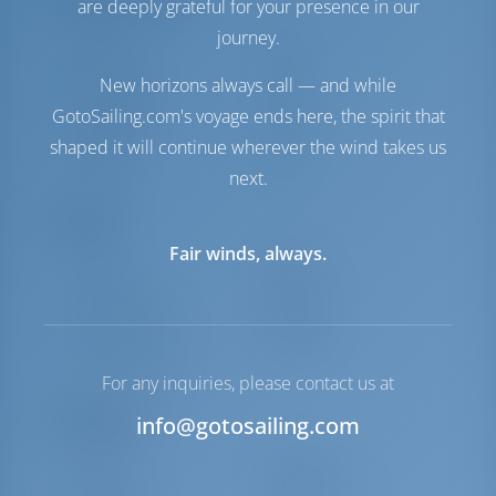
are deeply grateful for your presence in our
journey.
Maschine-1
45 PS
Maschine-2
45 PS
New horizons always call — and while
Treibstofftank
640 es
GotoSailing.com's voyage ends here, the spirit that
Wassertank
860 es
Generator
1 kW
shaped it will continue wherever the wind takes us
Solarzellen
1 kW
next.
Komfort
Fair winds, always.
Toilette
Elektrik
Klimaanlage
Verfügbar
Internet Hotspot
Optional
Stromwandler
Verfügbar
Nur Kühlschrank
For any inquiries, please contact us at
Navigation
info@gotosailing.com
Autopilot
Verfügbar
Steuerung
Steering Wheel