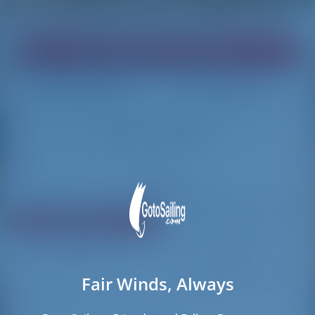
Finden Sie Ihre Traumyacht!
Wird geladen
Wird geladen
Filter zurücksetzen
Teilen
Bewertung
Preis
Kabine
Länge
Fair Winds, Always
379 Ergebnisse gefunden