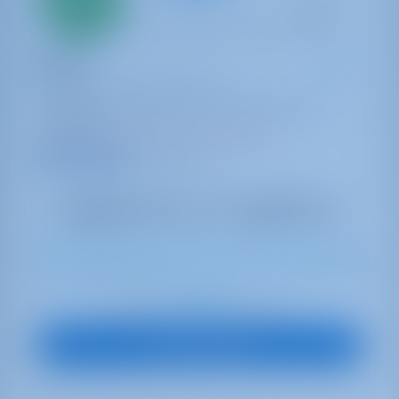
Anzahlung
Katamaran
Flonja
Fountaine Pajot Astrea 42
Kroatien | Biograd na Moru | Marina Kornati,
Biograd
In dieser Saison 22 Wochen gebucht
9.5 Punkte
11
2024
12.58 m
4
4
4
700 lt
470 lt
€ 2,437
Startpreis
pro Woche
Boot anzeigen