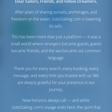
Dear Sailors, Friends, and Fellow Dreamers,
After years of sharing sunsets, anchorages, and
freedom on the water, GotoSailing.com is lowering
Nur
its sails.
20%
Anzahlung
This has been more than just a platform — it was a
Segelyacht
small world where strangers became guests, guests
Delizia
became friends, and the sea became our common
Bavaria C46
language.
Kroatien | Biograd na Moru | Marina Kornati,
Biograd
Thank you for every search, every booking, every
In dieser Saison 25 Wochen gebucht
message, and every mile you trusted with us. We
9.6 Punkte
are deeply grateful for your presence in our
journey.
New horizons always call — and while
9
2023
14.91 m
4
4
4
798 lt
244 lt
GotoSailing.com's voyage ends here, the spirit that