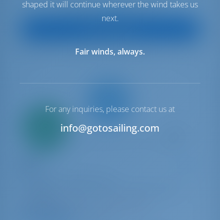
shaped it will continue wherever the wind takes us
€ 1,662
Startpreis
pro Woche
next.
Boot anzeigen
Fair winds, always.
For any inquiries, please contact us at
Nur
20%
info@gotosailing.com
Anzahlung
Katamaran
Balu
Fountaine Pajot Elba 45
Kroatien | Biograd na Moru | Marina Kornati,
Biograd
In dieser Saison 22 Wochen gebucht
9.6 Punkte