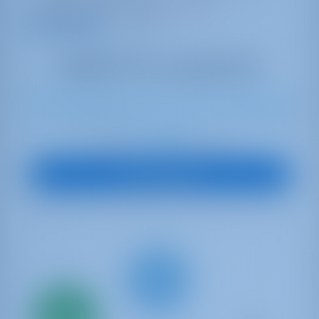
In dieser Saison 19 Wochen gebucht
9.5 Punkte
7
2023
12.85 m
3
3
3
860 lt
640 lt
€ 1,564
Startpreis
pro Woche
Boot anzeigen
Nur
20%