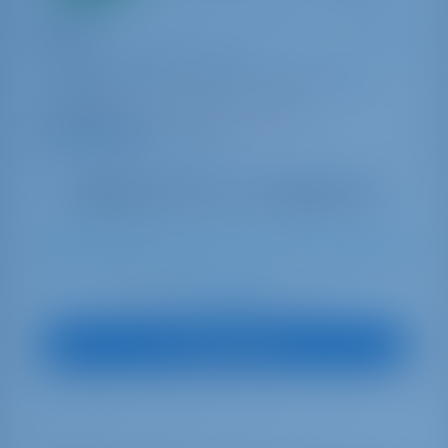
Katamaran
Maya I
Fountaine Pajot Tanna 47
Kroatien | Biograd na Moru | Marina Kornati,
Biograd
In dieser Saison 25 Wochen gebucht
9.6 Punkte
12
2023
13.94 m
5
5
5
700 lt
940 lt
€ 3,280
Startpreis
pro Woche
Boot anzeigen