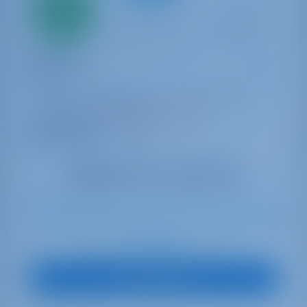
20%
Anzahlung
Katamaran
Adventure
Bali 4.3
Kroatien | Biograd na Moru | Biograd, Marina
Molum (Sv. Filip i Jakov)
In dieser Saison 8 Wochen gebucht
9.6 Punkte
8
2022
13.1 m
3
2
2
800 lt
1600 lt
€ 3,609
Startpreis
pro Woche
Boot anzeigen