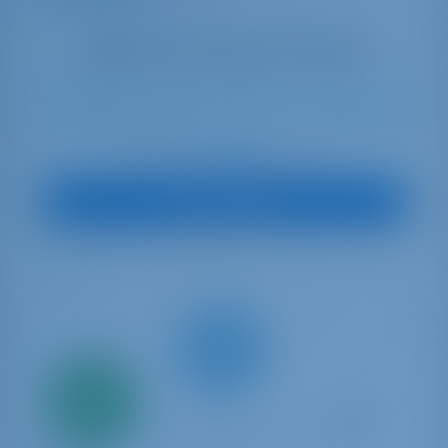
7
2023
13.45 m
3
3
3
700 lt
470 lt
€ 2,369
Startpreis
pro Woche
Boot anzeigen
Nur
20%
Anzahlung