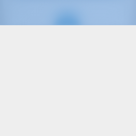
Nur
20%
Anzahlung
Katamaran
Aldebaran
Bali 4.8
Kroatien | Biograd na Moru | Marina Kornati,
Biograd
In dieser Saison 22 Wochen gebucht
9.5 Punkte
13
2021
14.28 m
6
7
6
1000 lt
1000 lt