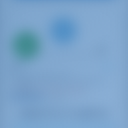
Nur
20%
Anzahlung
Katamaran
Fee
Fountaine Pajot Saona 47
Kroatien | Biograd na Moru | Marina Kornati,
Biograd
In dieser Saison 22 Wochen gebucht
9.6 Punkte