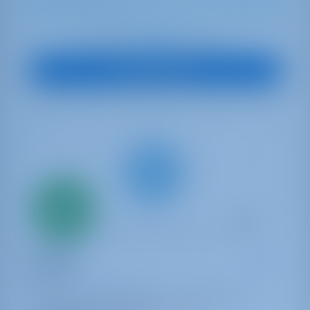
12
2019
13.94 m
5
5
5
700 lt
940 lt
€ 2,410
Startpreis
pro Woche
Boot anzeigen
Nur
20%
Anzahlung
Katamaran
Sunlight
Bali 4.2
Kroatien | Biograd na Moru | Biograd, Marina
Molum (Sv. Filip i Jakov)