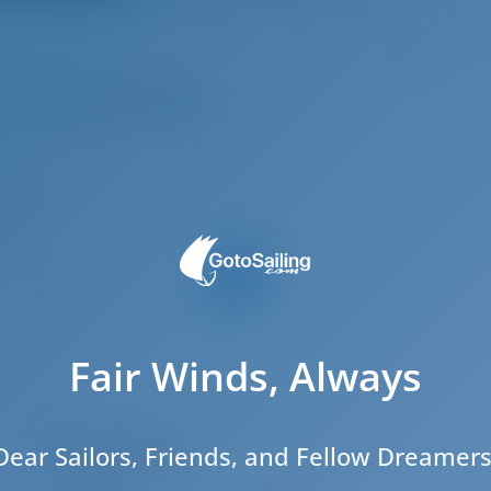
11
3.5 m
4.2 m
.92 m
2022
6
3
Fair Winds, Always
2
2
Maschinenraum
Dear Sailors, Friends, and Fellow Dreamers