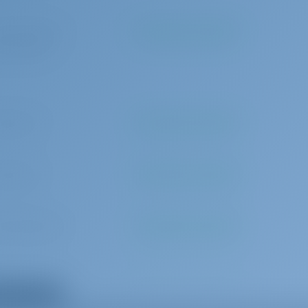
 Beiboot
Kugelfender
set
E-Landanschluss 220 V
5 pro Buchung
Zu bezahlen an der Basis
fer
Springleine
(1 set/ person)
kkissen
Teakholz im Cockpit
er
UKW
e
Planke
0 pro Tag
Zu bezahlen an der Basis
kompass
0 pro Tag
Zu bezahlen an der Basis
0 pro Buchung
Zu bezahlen an der Basis
0 pro Buchung
Zu bezahlen an der Basis
Extras anzeigen