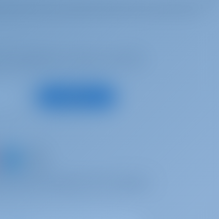
ich inspirieren zu lassen, für beste
Registrieren
ein Boot und teilen Sie Ihre eigenen