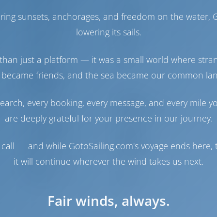
Maschine-1
395 PS
Maschine-2
395 PS
haring sunsets, anchorages, and freedom on the water, G
Treibstofftank
1200 es
lowering its sails.
Wassertank
400 es
Generator
1 kW
than just a platform — it was a small world where stra
Solarzellen
1 kW
 became friends, and the sea became our common la
Navigation
Autopilot
Verfügbar
earch, every booking, every message, and every mile y
Steuerung
2 Steering Wheels
are deeply grateful for your presence in our journey.
Kartenplotter
Cockpit
Bugstrahlruder
Verfügbar
call — and while GotoSailing.com's voyage ends here, t
Beiboot
Inbegriffen
Außenborder für
Optional
it will continue wherever the wind takes us next.
Beiboot
Ankerwinde
Elektrik
Fair winds, always.