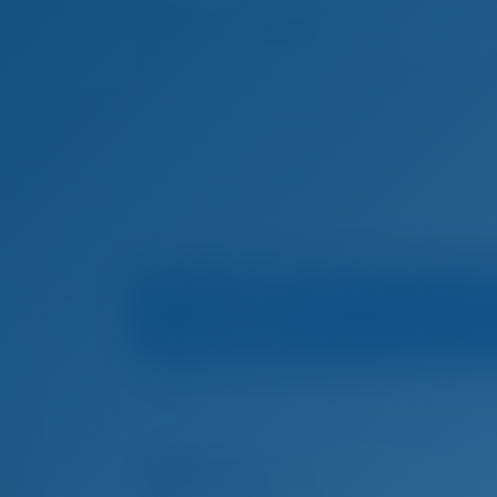
Bootsinfo
Marina
Startseite
Yachtcharter and Boot Mieten in Kro
Yachtcharter and Boot Mieten in Biograd na M
Adriana