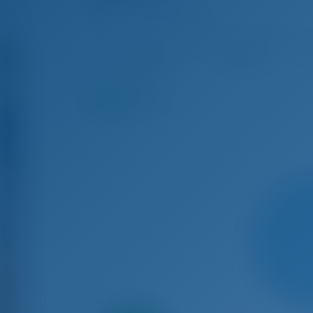
Adriana 44 - Motoryacht
Aug 8 - Aug 15, 2026
Aug 15 - Aug 22, 2026
Aug
€ 5,733
€ 5,733
9.5
Punkte