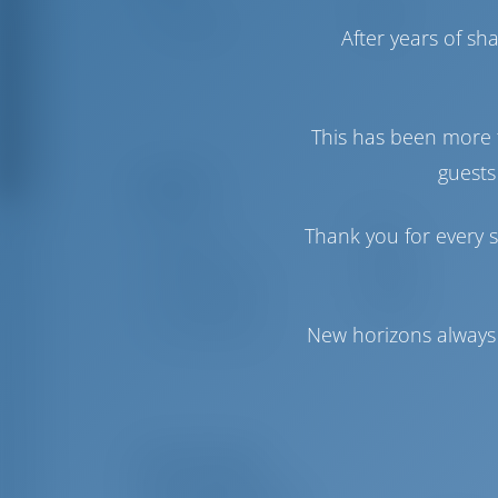
Genua
Furling
Hauptsegel
Furling
After years of s
This has been more 
guests
Komfort
Toilette
Elektrik
Thank you for every s
Klimaanlage
Verfügbar
Internet Hotspot
Optional
Stromwandler
Verfügbar
New horizons always 
Nur Kühlschrank
Ausrüstungen