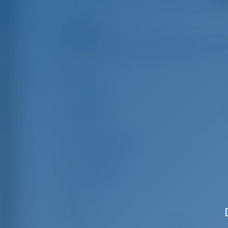
Highlights
Länge
1
Breite
Tiefgang
0
Baujahr
Max. Liegeplätze
Doppelkabine
Gästedusche
Gäste-WC
Segel