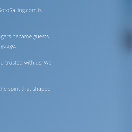
otoSailing.com is
ngers became guests,
nguage.
ou trusted with us. We
he spirit that shaped