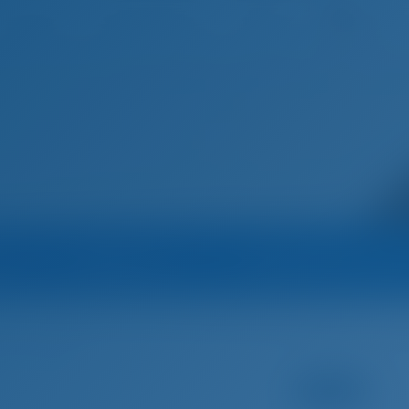
Deutsc
Startseite
Destinationen
Blog
Betreiber
Alle Boote des Betreibe
atien
Biograd na Moru
Pitter Yachtcharter - Nautic Alliance
Moto
oru, Kroatien