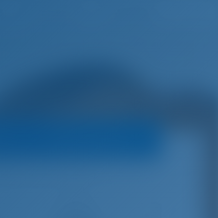
h
Wunschliste
Einloggen
rs
Buchungsrichtlinien
ryacht
Adriana - Adriana 44
€
7,644