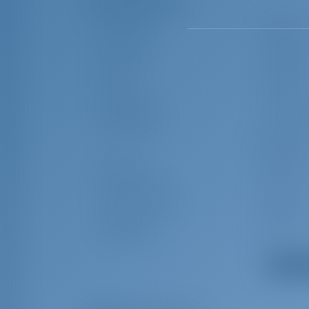
Zusatzausrüstung(en)
Ankerwirbel
Baromete
Bimini Top
Anker Ball
Bootshaken
Bretonplot
Stühle
Schiffsuhr
Cockpitzelt
Cockpittis
Beibootpumpe
Seenotsig
Feuerlöscher
Erste-Hilfe
(Bordapothek
Nebelhorn
Gasflasch
Warmes Wasser
Impeller, K
Pantryausrüstung
Lifebelts
Rettungsinsel
Logge/Lot
Hauptanker
Festmach
Alle Aus
Navigationsset
Außenlaut
Kunststoff-Eimer (Pütz)
Radar