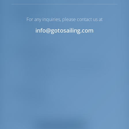
Ausrüstungen
Navigation
For any inquiries, please contact us at
Hafenhandbücher
info@gotosailing.com
Kompass
Seekarten
Sicherheitsausrüstung
Nebelhorn
Signalraketen und Fackeln (signalflamme)
Rettungswesten
Feuerlöscher
Maschinenraum
Werkzeugset
E-Landanschluss 220 V
Deckausrüstung
Cockpittisch
Alle Ausrüstungen anzeigen