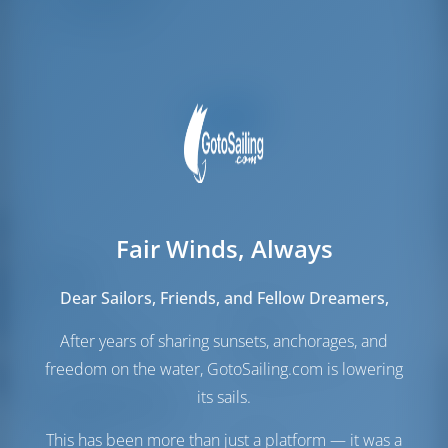
Gäste-WC
2
Fair Winds, Always
Segel
Dear Sailors, Friends, and Fellow Dreamers,
Genua
Furling
Hauptsegel
Furling
After years of sharing sunsets, anchorages, and
Zusätzliche Segel
Gennaker
(Optional)
freedom on the water, GotoSailing.com is lowering
its sails.
Maschinenraum
This has been more than just a platform — it was a
Engine
75 PS