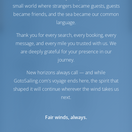
small world where strangers became guests, guests
Treibstofftank
295 es
Wassertank
605 es
became friends, and the sea became our common
language.
Komfort
Thank you for every search, every booking, every
Toilette
Handbuch
message, and every mile you trusted with us. We
Stromwandler
Verfügbar
are deeply grateful for your presence in our
Nur Kühlschrank
journey.
Navigation
New horizons always call — and while
Autopilot
Verfügbar
GotoSailing.com's voyage ends here, the spirit that
Steuerung
2 Steering Wheels
shaped it will continue wherever the wind takes us
Kartenplotter
Cockpit
Bugstrahlruder
Verfügbar
next.
Beiboot
Inbegriffen
Außenborder für
Optional
Fair winds, always.
Beiboot
Ankerwinde
Elektrik