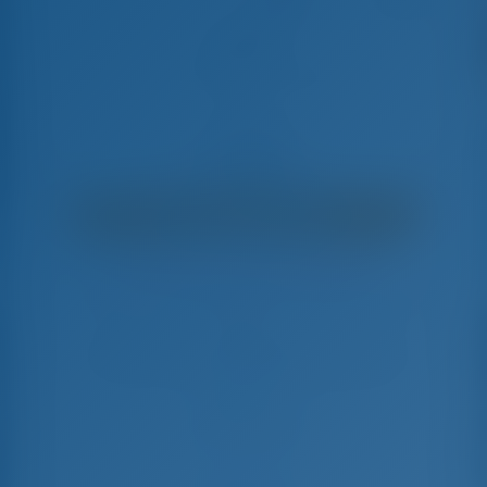
Abena
Elan Impression 50 - Segelyacht
€
5,300
€ 3,676
pro Woche
€ 1,624
Sie sparen
mit GotoSailing.com
In dieser Saison 24 Wochen gebucht
Kroatien | Biograd na Moru | Marina Kornati,
Biograd
Wählen Sie Ihre Termine und buchen Sie sofort
Check-in