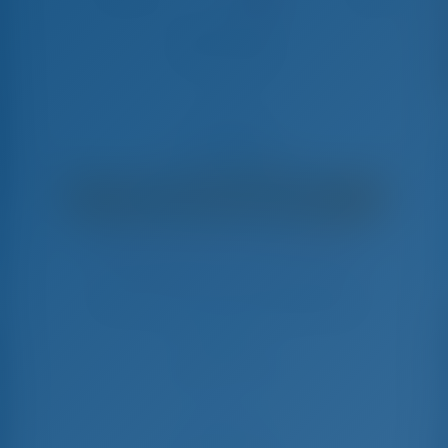
Ediba Virgo
Bali 4.8 - Catamarã
€
14,000
€ 10,710
por semana
€ 3,290
Você Economizará
com GotoSailing.com
Reservado 24 semanas nesta temporada
Turqia | Marmaris | Albatros Marina
Escolha suas datas e reserve imediatamente
Check-in
Check-out