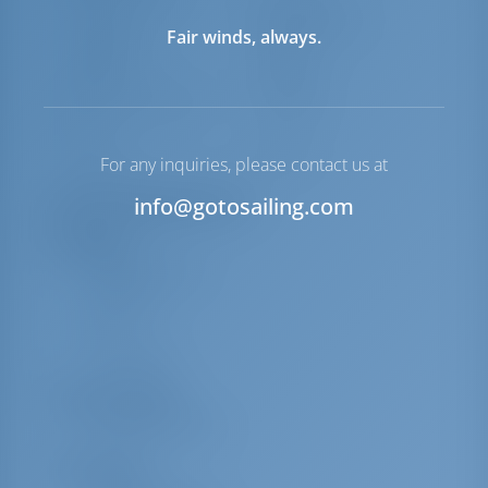
Dirigindo
Steering Wheel
Fair winds, always.
Chartplotter
Cabine
Jangada
Incluído
Bote exterior para o
Opcional
bote
Windlass
Manual
For any inquiries, please contact us at
Lista de equipamentos
info@gotosailing.com
Navegação
Cartas náuticas
Tridados
VHF
Livro piloto
Sala de maquinas
Kit de ferramentas
Área coberta