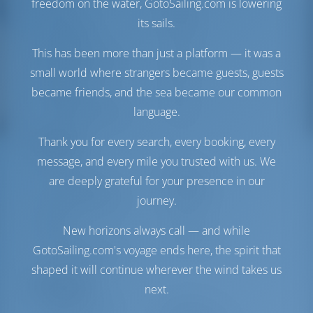
freedom on the water, GotoSailing.com is lowering
Motor-2
80 HP
its sails.
Depósito de
1000 lt
Combustível
This has been more than just a platform — it was a
Depósito de Água
1000 lt
small world where strangers became guests, guests
Gerador
1 cv
became friends, and the sea became our common
Painel Solar
1 cv
language.
Fabricante de água
1 lt/hr
Thank you for every search, every booking, every
Conforto
message, and every mile you trusted with us. We
Vaso
Manual
are deeply grateful for your presence in our
Ar-condicionado
Disponível
journey.
Ponto de acesso à
Opcional
Internet
New horizons always call — and while
Inversor
Disponível
GotoSailing.com's voyage ends here, the spirit that
Somente geladeira
shaped it will continue wherever the wind takes us
Navegação
next.
Piloto automático
Disponível