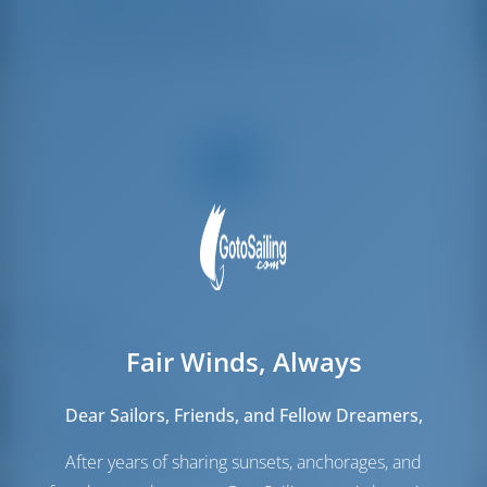
Berços da tripulação
1
Banheiros/Chuveiro para a tripulação
1
Velas
Fair Winds, Always
Vela de Gênova
Self Tacking
Vela principal
Full Batten
Dear Sailors, Friends, and Fellow Dreamers,
Sala das máquinas
After years of sharing sunsets, anchorages, and
Motor-1
80 HP