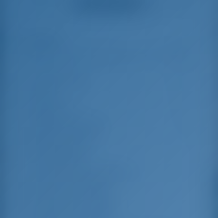
Ver todas as avaliações
great effort to help
even with questions
us out.
that went beyond the
actual topic, e.g.
parking possibilities
Destaques
9
for car, insurance...
Especially without
any experience in
the field of yacht
Comprimento
14.28 m
charter, it was very
reassuring to always
Beam
7.88 m
be able to ask
Rascunho
1.35 m
someone. Clear
recommendation!
Ano de construção
2023
Máximo. Berços
11
Cabine dupla
5
Chuveiro para convidados
5
WC para convidados
5
Cabines da tripulação
1