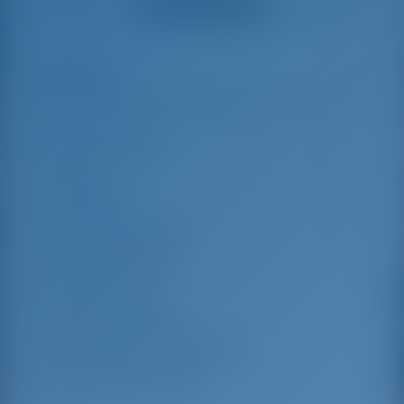
Ver todas as avaliações
great effort to help
even with questions
us out.
that went beyond the
actual topic, e.g.
parking possibilities
Destaques
9
for car, insurance...
Especially without
any experience in
the field of yacht
Comprimento
13.85 m
charter, it was very
reassuring to always
Beam
4.18 m
be able to ask
Rascunho
1.9 m
someone. Clear
recommendation!
Ano de construção
2019
Máximo. Berços
10
Cabine dupla
4
Berços em Saloon
2
Chuveiro para convidados
2
WC para convidados
2