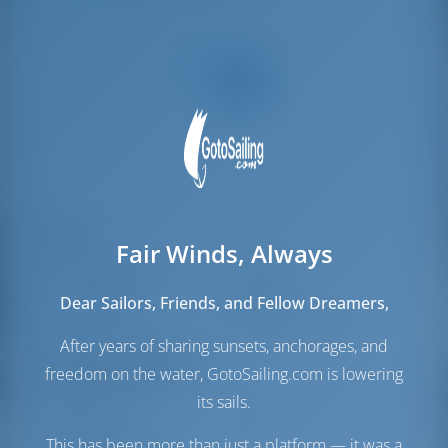
Velas
Fair Winds, Always
Vela de Gênova
Furling
Vela principal
Furling
Dear Sailors, Friends, and Fellow Dreamers,
Vela extra
Gennaker
(Opcional)
After years of sharing sunsets, anchorages, and
Sala das máquinas
freedom on the water, GotoSailing.com is lowering
its sails.
Depósito de
0 lt
Combustível
This has been more than just a platform — it was a