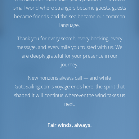
Depósito de Água
0 lt
small world where strangers became guests, guests
Conforto
became friends, and the sea became our common
language.
Vaso
Elétrico
Ar-condicionado
Disponível
Thank you for every search, every booking, every
Ponto de acesso à
Opcional
message, and every mile you trusted with us. We
Internet
are deeply grateful for your presence in our
Somente geladeira
journey.
Navegação
New horizons always call — and while
Piloto automático
Disponível
GotoSailing.com's voyage ends here, the spirit that
Dirigindo
Steering Wheel
shaped it will continue wherever the wind takes us
Chartplotter
Cabine
next.
Propulsor de Arco
Disponível
Jangada
Incluído
Bote exterior para o
Opcional
Fair winds, always.
bote
Windlass
Elétrico