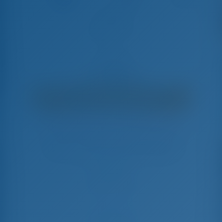
Aciano
Elan Impression 45 - Late à Vela
€
4,700
€ 3,518
por semana
€ 1,182
Você Economizará
com GotoSailing.com
Reservado 22 semanas nesta temporada
Croácia | Sukosan | D-Marin Dalmacija
Escolha suas datas e reserve imediatamente
Check-in
Check-out