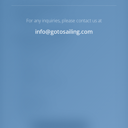
Lista de equipamentos
Área coberta
For any inquiries, please contact us at
Cabine/chuveiro de popa
info@gotosailing.com
Equipamento(s) adicional(is)
tocador de CD
Alto-falantes externos
Rádio
Chuveiro interno
Passarela
Carregador de bateria
VHF
Água quente
Mesa do cockpit
Pulverização
Bomba de porão - Elétrica
Roupa de cama
Mostrar todos os equipamentos