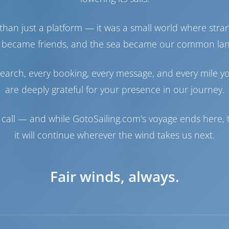
Combustível
Depósito de Água
700 lt
than just a platform — it was a small world where stra
Gerador
1 cv
 became friends, and the sea became our common la
Painel Solar
1 cv
Navegação
earch, every booking, every message, and every mile y
Piloto automático
Disponível
are deeply grateful for your presence in our journey.
Dirigindo
Steering Wheel
Chartplotter
Cabine
call — and while GotoSailing.com's voyage ends here, t
Jangada
Incluído
it will continue wherever the wind takes us next.
Bote exterior para o
Incluído
bote
Windlass
Manual
Fair winds, always.
Guincho
Primário elétrico