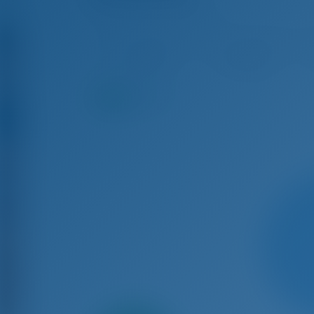
Bali Catspace - Catamarã
Out 3 - Out 10, 2026
Out 10 - Out 17, 2026
Out
€ 4,062
€ 2,989
9.5
pontos