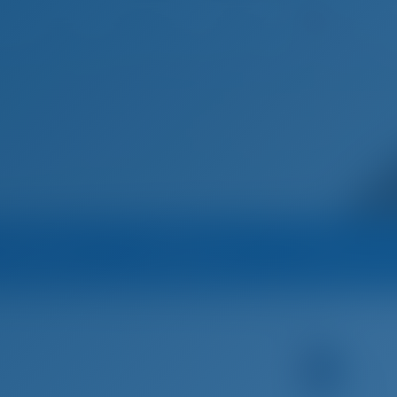
Português
Home
Destinos
Blog
Marina
Operador
Outros Ba
Athenian Yachts
Catamarã
2324#002 - Bali Catspace