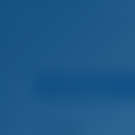
Informações sobre o barco
Home
Aluguel de barcos em Grécia
Preveza
Aluguel de barcos em Preveza, Grécia
2324#002