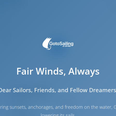
.33 m
.59 m
1.1 m
2024
10
4
2
Fair Winds, Always
4
4
Dear Sailors, Friends, and Fellow Dreamers
Sala das máquinas
Motor-1
40 HP
haring sunsets, anchorages, and freedom on the water, G
Motor-2
40 HP
Depósito de
400 lt
lowering its sails.