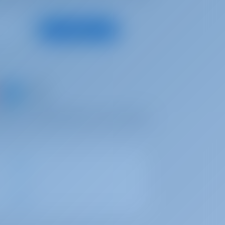
Inscrever-se
arco e compartilhar suas próprias