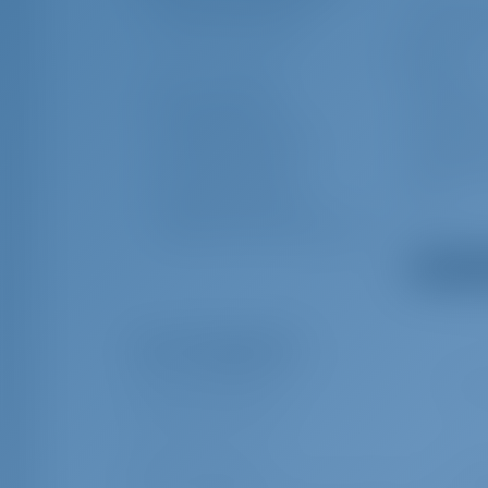
Stand up paddle (SUP)
Bote salva
Coletes salva-vidas
Cintos sal
segurança)
Mesa do cockpit
Top bimin
Bolsa preguiçosa
Almofadas
Carregador de bateria
Água que
Leitor de CDs MP3
Tanque de
Log/Lote/Velocidade
VHF
Logge/Lote/Velocidade/Vento
Mostrar to
Extras Obrigatórios
Pacote de afretamento
€ 320
Charter Pack C 37-40 ft
Renúncia de danos
€ 400