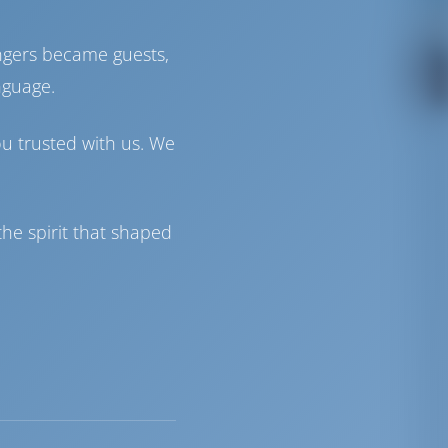
ngers became guests,
nguage.
ou trusted with us. We
he spirit that shaped