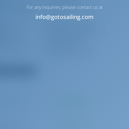
-vidas
Bóia salva-vidas
For any inquiries, please contact us at
va-vidas (arnês de
Kit de primeiros socorros
info@gotosailing.com
i
Conexão em terra 220 V
 do cockpit
Equipamento de mergulho
nte
Ventiladores elétricos
 água extra
Máquina de café
Sonda/sonda profunda
dos os equipamentos
 por reserva
A ser pago na base
 por reserva
A ser pago na base