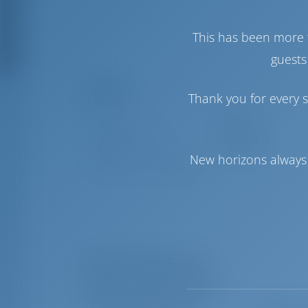
This has been more 
guests
Conforto
Thank you for every s
Vaso
Elétrico
Ar-condicionado
Disponível
Inversor
Disponível
New horizons always 
Frigorífico + Congelador
Lista de equipamentos
Equipamento(s) adicional(is)