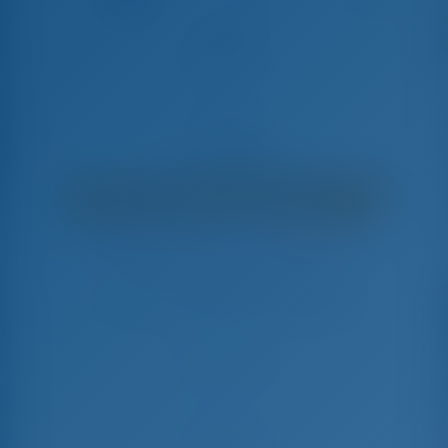
202746
Sun Odyssey 490 - Late à Vela
€
4,420
€ 2,989
por semana
€ 1,431
Você Economizará
com GotoSailing.com
Reservado 38 semanas nesta temporada
Grécia | Zaquintos | Zakynthos
Escolha suas datas e reserve imediatamente
Check-in
Check-out