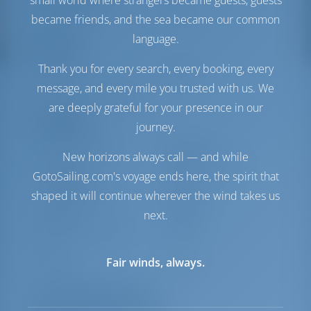
small world where strangers became guests, guests
Depósito de Água
640 lt
Painel Solar
1 cv
became friends, and the sea became our common
language.
Conforto
Thank you for every search, every booking, every
Vaso
Manual
message, and every mile you trusted with us. We
Frigorífico + Congelador
are deeply grateful for your presence in our
Navegação
journey.
Piloto automático
Disponível
New horizons always call — and while
Dirigindo
2 Steering Wheels
GotoSailing.com's voyage ends here, the spirit that
Chartplotter
Cabine
shaped it will continue wherever the wind takes us
Propulsor de Arco
Disponível
next.
Jangada
Incluído
Bote exterior para o
Incluído
bote
Fair winds, always.
Windlass
Manual
Lista de equipamentos