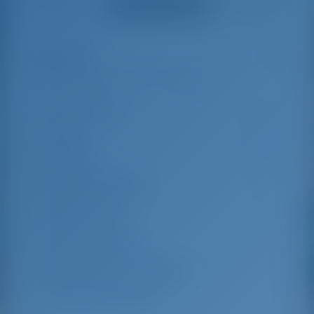
Ver todas as avaliações
great effort to help
even with questions
us out.
that went beyond the
actual topic, e.g.
parking possibilities
Destaques
5
for car, insurance...
Especially without
any experience in
the field of yacht
Comprimento
14.42 m
charter, it was very
reassuring to always
Beam
4.49 m
be able to ask
Rascunho
2.24 m
someone. Clear
recommendation!
Ano de construção
2023
Máximo. Berços
10
Cabine dupla
4
Berços em Saloon
2
Chuveiro para convidados
4
WC para convidados
4