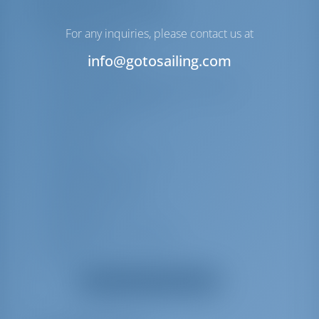
Equipamento(s) adicional(is)
Bote salva-vidas
For any inquiries, please contact us at
Bóia salva-vidas
info@gotosailing.com
Coletes salva-vidas
Cintos salva-vidas (arnês de segurança)
Kit de primeiros socorros
Mesa do cockpit
Top bimini
Conexão em terra 220 V
Bolsa preguiçosa
Almofadas do cockpit
Pulverização
Equipamento de mergulho
Cabine de teca
Carregador de bateria
Mostrar todos os equipamentos
Água quente
Ventiladores elétricos