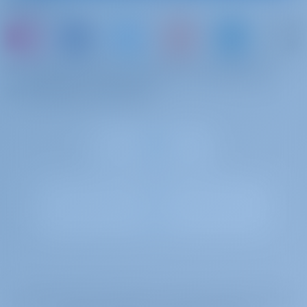
Siga-nos
semana
base
Blister (+600€ security deposit) Athens or Lavrio: Euro 200 per
weekIn all other bases plus Euro 50 (delivery fees)Kindly note that in
case of a last minute cancellation (at the base) the client will be
ou apenas reservar um barco e compartilhar
charged in full for the blister's fees, as we are obliged to pay the fees
suas próprias memórias
to our suplier
Conversão de cabine
€ 150 por
A ser pago na
reserva
base
Conversão de cabine
Rede de corrimão
€ 200 por
A ser pago na
(rede de segurança)
reserva
base
Safety net
Churrasqueira
€ 12 por
A ser pago na
(churrasco)
reserva
base
Gotosailing.com B.V. está registrada no registro comercial da Câmara de
BBQ One time use instant Grill
Comércio em Rotterdam, Holanda, com o número de registro 72179376.