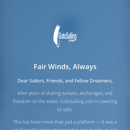
Fair Winds, Always
Velas
Vela de Gênova
Furling
Dear Sailors, Friends, and Fellow Dreamers,
Vela principal
Standard
After years of sharing sunsets, anchorages, and
Sala das máquinas
freedom on the water, GotoSailing.com is lowering
its sails.
Engine
80 HP
Depósito de
240 lt
This has been more than just a platform — it was a
Combustível