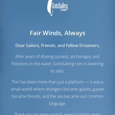
Cabine equipaggio
1
Cuccette per l'equipaggio
1
Fair Winds, Always
Dear Sailors, Friends, and Fellow Dreamers,
After years of sharing sunsets, anchorages, and
freedom on the water, GotoSailing.com is lowering
its sails.
This has been more than just a platform — it was a
Vele
small world where strangers became guests, guests
Vela di Genova
Furling
became friends, and the sea became our common
Vela principale
Full Batten
language.
Sala macchine
Thank you for every search, every booking, every