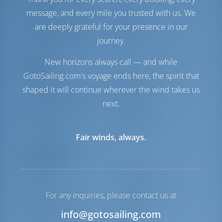
Engine
80 CV
message, and every mile you trusted with us. We
Serbatoio carburante
240 lt
are deeply grateful for your presence in our
Serbatoio dell'acqua
635 lt
journey.
Generatore
1 kW
New horizons always call — and while
Comfort
GotoSailing.com's voyage ends here, the spirit that
Gabinetto
Elettrica
shaped it will continue wherever the wind takes us
Condizionatore d'aria
Disponibile
next.
Hotspot Internet
Incluso
Inverter
Disponibile
Solo frigorifero
Fair winds, always.
Navigazione
Autopilota
Disponibile
Sterzo
2 Steering Wheels
For any inquiries, please contact us at
Plotter cartografico
Pozzetto
Elica di prua
Disponibile
info@gotosailing.com
Salpa ancora
Manuale