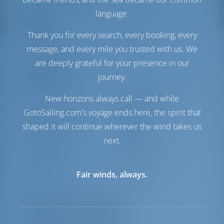
Serbatoio dell'acqua
350 lt
language.
Comfort
Thank you for every search, every booking, every
Gabinetto
Elettrica
message, and every mile you trusted with us. We
Solo frigorifero
are deeply grateful for your presence in our
Navigazione
journey.
Autopilota
Disponibile
New horizons always call — and while
Sterzo
2 Steering Wheels
GotoSailing.com's voyage ends here, the spirit that
Plotter cartografico
Pozzetto
shaped it will continue wherever the wind takes us
Elica di prua
Disponibile
next.
Gommone
Incluso
Fuoribordo per
Opzionale
gommone
Fair winds, always.
Salpa ancora
Elettrica
Elenco delle attrezzature
Equipaggiamento/i aggiuntivo/i