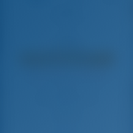
Amarone
Bavaria Cruiser 46 - Barca A Vela
€
6,150
€ 4,626
per settimana
€ 1,524
Risparmierete
con GotoSailing.com
Prenotato 22 settimane in questa stagione
Italia | Darsena Medicea | Marina di
Portoferraio
Scegliete le date e prenotate subito
Check-in