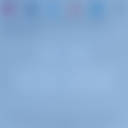
oppure prenotate una barca e condividete i
vostri ricordi
Gotosailing.com B.V. è iscritta al registro delle imprese della Camera di
Commercio di Rotterdam, Paesi Bassi, con il numero di registrazione
72179376.