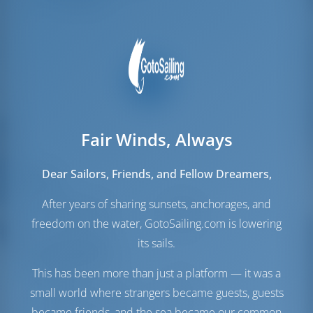
Fair Winds, Always
Dear Sailors, Friends, and Fellow Dreamers,
Vele
After years of sharing sunsets, anchorages, and
Vela di Genova
Furling
freedom on the water, GotoSailing.com is lowering
Vela principale
Furling
its sails.
Sala macchine
This has been more than just a platform — it was a
Engine
51 CV
small world where strangers became guests, guests
Serbatoio carburante
210 lt
became friends, and the sea became our common