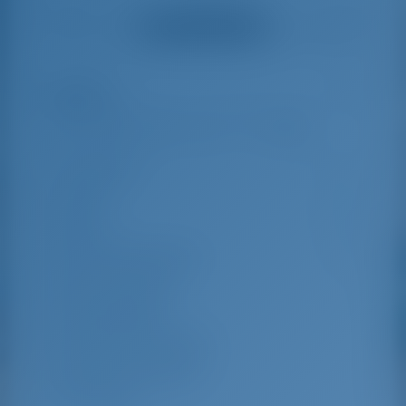
helpful and made a
were very helpful
Vedi tutte le recensioni
great effort to help
even with questions
us out.
that went beyond the
actual topic, e.g.
parking possibilities
Highlights
6
for car, insurance...
Especially without
any experience in
the field of yacht
Lunghezza
14.4 m
charter, it was very
reassuring to always
Beam
4.35 m
be able to ask
Bozza
2.18 m
someone. Clear
recommendation!
Anno di costruzione
2024
Max. Posti barca
9
Cabina doppia
4
Posti letto nel salone
1
Doccia per gli ospiti
3
WC ospite
3