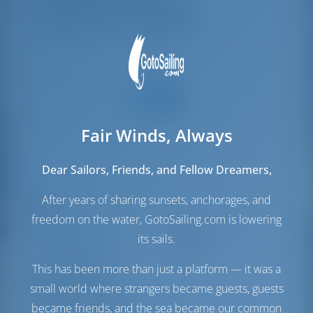
Cuccette per l'equipaggio
1
WC/doccia per l'equipaggio
1
Fair Winds, Always
Dear Sailors, Friends, and Fellow Dreamers,
After years of sharing sunsets, anchorages, and
Vele
freedom on the water, GotoSailing.com is lowering
Vela di Genova
Self Tacking
its sails.
Vela principale
Furling
This has been more than just a platform — it was a
Sala macchine
small world where strangers became guests, guests
became friends, and the sea became our common
Serbatoio carburante
0 lt