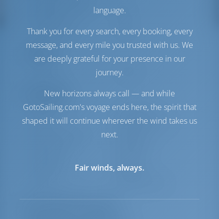
Serbatoio dell'acqua
0 lt
language.
Generatore
1 kW
Thank you for every search, every booking, every
Pannello solare
1 kW
message, and every mile you trusted with us. We
Comfort
are deeply grateful for your presence in our
journey.
Gabinetto
Elettrica
New horizons always call — and while
Navigazione
GotoSailing.com's voyage ends here, the spirit that
Autopilota
Disponibile
shaped it will continue wherever the wind takes us
Sterzo
2 Steering Wheels
next.
Plotter cartografico
Pozzetto
Elica di prua
Disponibile
Gommone
Incluso
Fair winds, always.
Salpa ancora
Manuale
Argano
Primario elettrico
Elenco delle attrezzature