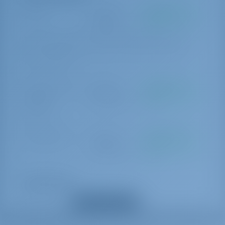
Skipper
€ 1400 per
Da pagare alla
settimana
base
-payable on spot in cash / plus skipper`s own cabin and a WC to
share. * Security deposit insurance is mandatory in skippered
charters: 400 EUR
Pacchetto Charter
€ 300 per
Da pagare alla
Standard
prenotazione
base
Welcome kit
Damage waiver
€ 400 per
Da pagare alla
prenotazione
base
Opzioni Extra
Mostra tutti gli extra
Cucina
€ 200 per
Da pagare alla
giorno
base