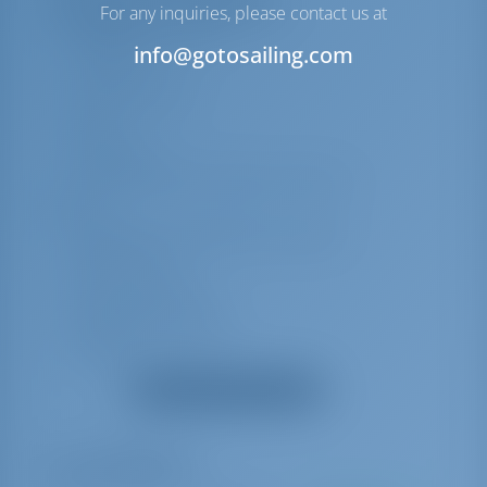
Equipaggiamento/i aggiuntivo/i
For any inquiries, please contact us at
Passerella idraulica
info@gotosailing.com
Tendalino
Cuscini pozzetto
Radio
Paraspruzzi
Caricatore USB per telefono cellulare e
laptop
Piattaforma di sollevamento idraulica
Ponte in teak
Fiocco autovirante
Piattaforma da bagno
Ventilatori elettrici
Mostra tutte le attrezzature
Extra obbligatori