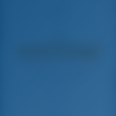
Amadea
Hanse 588 - Barca A Vela
€
11,500
€ 9,504
per settimana
€ 1,996
Risparmierete
con GotoSailing.com
Prenotato 35 settimane in questa stagione
Grecia | Kos | Kos Marina
Scegliete le date e prenotate subito
Check-in
Check-out