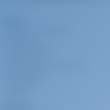
Crew provisioning to be provided by Charterer in arrangement with
crew. If monetary compensation shall be agreed, then it shall be of
no less than €30 per crew member per day. Charterer shall provide
L’Azienda
crew with sleeping cabin/berth and shower/toilet use to be
designated to them onboard.
INFORMAZIONI SU GOTOSAILING.COM
SERVIZIO CLIENTI
Hostess
€ 180 per
Da pagare alla
giorno
base
DOMANDE FREQUENTI (FAQ)
Crew provisioning to be provided by Charterer in arrangement with
TERMINI E CONDIZIONI
crew. If monetary compensation shall be agreed, then it shall be of
no less than €30 per crew member per day. Charterer shall provide
DICHIARAZIONE SULLA PRIVACY E SUI COOKIE
crew with sleeping cabin/berth and shower/toilet use to be
CONTATTO AZIENDALE
designated to them onboard.
SALA MULTIMEDIALE
Family pack
€ 350 per
Da pagare alla
RECENSIONI
prenotazione
base
Safety net, SUP, junior life jackets, normal foam type
Noleggiatori