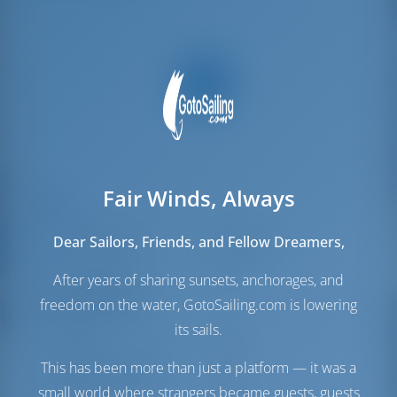
Fair Winds, Always
Vele
Vela di Genova
Self Tacking
Dear Sailors, Friends, and Fellow Dreamers,
Vela principale
Furling
After years of sharing sunsets, anchorages, and
Sala macchine
freedom on the water, GotoSailing.com is lowering
its sails.
Engine
40 CV
Serbatoio carburante
210 lt
This has been more than just a platform — it was a
Serbatoio dell'acqua
360 lt
small world where strangers became guests, guests