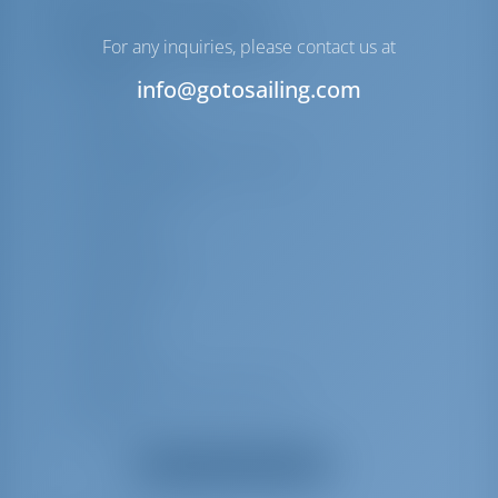
Elenco delle attrezzature
For any inquiries, please contact us at
Equipaggiamento/i aggiuntivo/i
Barometro
info@gotosailing.com
Orologio
Riscaldamento
Tavolo del salone abbassabile
Cuscini pozzetto
Presa USB
Anchor linea
Anchor swivel
Tendalino
Black ball
Black conus
Barca gancio (mezzomarinaio)
Panchetta
Tanica per l'acqua
Mostra tutte le attrezzature
Tavolo pozzetto