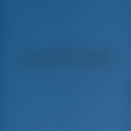
Alioth
Bavaria C38 - Barca A Vela
€
4,455
€ 3,341
per settimana
€ 1,114
Risparmierete
con GotoSailing.com
Prenotato 26 settimane in questa stagione
Croazia | Trogir | ACI Marina Trogir
Scegliete le date e prenotate subito
Check-in
Check-out