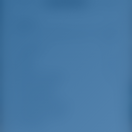
Vedi tutte le recensioni
great effort to help
even with questions
us out.
that went beyond the
actual topic, e.g.
parking possibilities
Highlights
8
for car, insurance...
Especially without
any experience in
the field of yacht
Lunghezza
11.31 m
charter, it was very
reassuring to always
Beam
3.98 m
be able to ask
Bozza
2.05 m
someone. Clear
recommendation!
Anno di costruzione
2024
Max. Posti barca
8
Cabina doppia
3
Posti letto nel salone
2
Doccia per gli ospiti
1
WC ospite
1