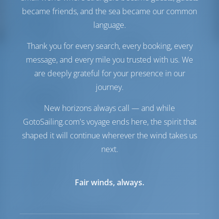
Pannello solare
1 kW
became friends, and the sea became our common
Comfort
language.
Gabinetto
Manuale
Thank you for every search, every booking, every
Hotspot Internet
Opzionale
message, and every mile you trusted with us. We
Inverter
Disponibile
are deeply grateful for your presence in our
Solo frigorifero
journey.
Navigazione
New horizons always call — and while
Autopilota
Disponibile
GotoSailing.com's voyage ends here, the spirit that
Sterzo
2 Steering Wheels
shaped it will continue wherever the wind takes us
Plotter cartografico
Pozzetto
next.
Elica di prua
Disponibile
Gommone
Incluso
Fuoribordo per
Opzionale
Fair winds, always.
gommone
Salpa ancora
Elettrica