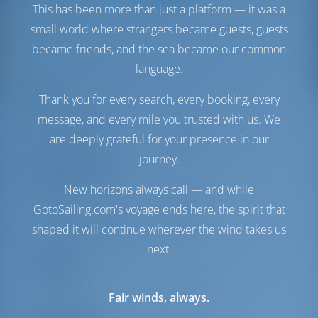
This has been more than just a platform — it was a
small world where strangers became guests, guests
became friends, and the sea became our common
language.
Vele
Thank you for every search, every booking, every
message, and every mile you trusted with us. We
Vela di Genova
Furling
are deeply grateful for your presence in our
Vela principale
Furling
journey.
Sala macchine
New horizons always call — and while
Engine
40 CV
GotoSailing.com's voyage ends here, the spirit that
Serbatoio carburante
200 lt
shaped it will continue wherever the wind takes us
Serbatoio dell'acqua
380 lt
next.
Comfort
Gabinetto
Manuale
Fair winds, always.