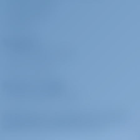
CONTATTO AZIENDALE
Trasferimento
€ 190 per
Da pagare alla
SALA MULTIMEDIALE
prenotazione
base
RECENSIONI
Transfer - Athens airport - Lavrio - 9 -16 pax - one way
Noleggiatori
Trasferimento
€ 140 per
Da pagare alla
prenotazione
base
PERCHÉ PRENOTARE CON NOI?
Transfer - Marina Lefkas - Aktio Airport - 9 - 16 pax- one way
ACCEDI
/
REGISTRATI
Trasferimento
€ 80 per
Da pagare alla
prenotazione
base
Operatori di noleggio
Transfer - Marina Lefkas - Aktio Airport - 5- 8 pax- one way
PERCHÉ COLLABORARE CON NOI?
Early Check in
€ 250 per
Da pagare alla
prenotazione
base
Abbonatevi per essere ispirati, per ricevere le
Early embarkation (by 14:00)
migliori offerte e molto altro ancora
Check-in tardivo
€ 100 per
Da pagare alla