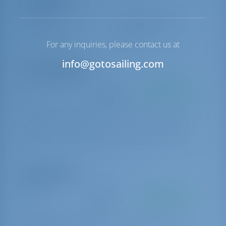
Navigazione
Sterzo
2 Steering Wheels
Salpa ancora
Manuale
For any inquiries, please contact us at
info@gotosailing.com
Extra obbligatori
Pacchetto charter
€ 250 per
Da pagare alla
prenotazione
base
Charter package 3-5 cabin (includes welcome kit, end cleaning, bed
linen & towels - one set/person/week, extra gas bottle, dinghy,
outboard engine, 10GB WiFi, water and electricity at home-base)
Opzioni Extra
Skipper
€ 250 per
Da pagare alla
giorno
base
Skipper per day & vat (own cabin + meals provided by client) ( Must