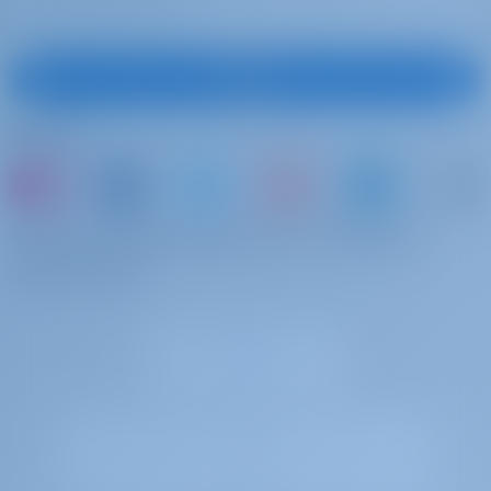
prenotazione
base
Late Check-In: Late access to the yacht after 20:00 & Sunday
Iscriviti
Animali domestici a
€ 200 per
Da pagare alla
bordo
prenotazione
base
Seguici
Pet on board
Waterproof Rain
€ 5 per
Da pagare alla
Coats
prenotazione
base
oppure prenotate una barca e condividete i
Waterproof Rain Coats
vostri ricordi
Sailing Jacket
€ 30 per
Da pagare alla
prenotazione
base
Sailing Jacket (This extra is charged per person)
Assicurazione dei
€ 600 per
Da pagare alla
depositi
prenotazione
base
Security Deposit Insurance for skippered charters & Social Security