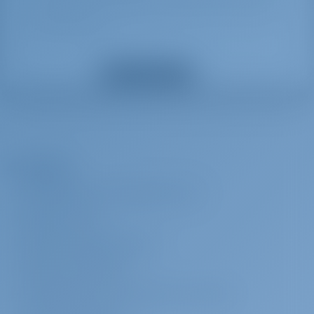
be selected also Security Deposit waiver&Social Security charges for
skippered charters)
Rifornimento
€ 40 per
Da pagare alla
Mostra tutti gli extra
prenotazione
base
Yacht Provisioning
Trasferimento
€ 150 per
Da pagare alla
prenotazione
base
L’Azienda
Transfer - Athens airport - Lavrio - 5 -8 pax - one way
INFORMAZIONI SU GOTOSAILING.COM
Trasferimento
€ 45 per
Da pagare alla
prenotazione
base
SERVIZIO CLIENTI
Transfer - Marina Lefkas - Aktio Airport - up to 4 pax- one way
DOMANDE FREQUENTI (FAQ)
TERMINI E CONDIZIONI
Trasferimento
€ 60 per
Da pagare alla
prenotazione
base
DICHIARAZIONE SULLA PRIVACY E SUI COOKIE
One way Athens Airport (ATH) - Lavrio port _ Taxi