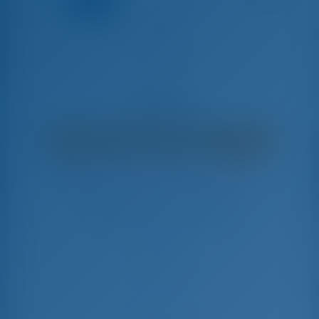
AINA
Dufour 412 GL - Barca A Vela
€
4,000
€ 3,066
per settimana
€ 934
Risparmierete
con GotoSailing.com
Prenotato 18 settimane in questa stagione
Grecia | Lefkas | D-Marin Lefkas
Scegliete le date e prenotate subito
Check-in
Check-out