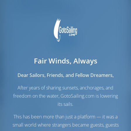
Cabine equipaggio
2
Cuccette per l'equipaggio
2
Fair Winds, Always
Dear Sailors, Friends, and Fellow Dreamers,
Vele
After years of sharing sunsets, anchorages, and
freedom on the water, GotoSailing.com is lowering
Vela di Genova
Furling
its sails.
Vela principale
Full Batten
This has been more than just a platform — it was a
Sala macchine
small world where strangers became guests, guests
Motore-1
55 CV