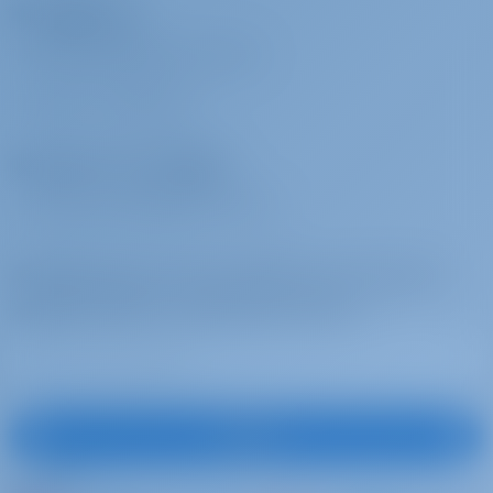
Noleggiatori
Check-in di
€ 200 per
Da pagare alla
domenica
prenotazione
base
PERCHÉ PRENOTARE CON NOI?
Delayed check-in on Sunday morning
ACCEDI
/
REGISTRATI
Rete di protezione
€ 300 per
Da pagare alla
(rete di sicurezza)
prenotazione
base
Operatori di noleggio
Safety Net for children cat (upon availability)
PERCHÉ COLLABORARE CON NOI?
Creatore di caffè
€ 5 per
Da pagare alla
prenotazione
base
Abbonatevi per essere ispirati, per ricevere le
Coffee (15 eco-friendly 15 pods)
migliori offerte e molto altro ancora
Grill (barbecue)
€ 150 per
Da pagare alla
settimana
base
BBQ (gas) Portorosa
Iscriviti
Tovaglioli di spiaggia
€ 10 per
Da pagare alla
prenotazione
base
Seguici