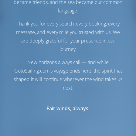
became friends, and the sea became our common
Motore-2
55 CV
language.
Serbatoio carburante
400 lt
Serbatoio dell'acqua
600 lt
Thank you for every search, every booking, every
message, and every mile you trusted with us. We
Comfort
are deeply grateful for your presence in our
Gabinetto
Elettrica
journey.
Inverter
Disponibile
Solo frigorifero
New horizons always call — and while
GotoSailing.com's voyage ends here, the spirit that
Navigazione
shaped it will continue wherever the wind takes us
Autopilota
Disponibile
next.
Sterzo
2 Steering Wheels
Gommone
Incluso
Salpa ancora
Manuale
Fair winds, always.
Argano
Primario elettrico
Elenco delle attrezzature