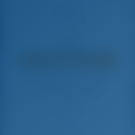
Adorable
Lagoon 400 S2 - Catamaran
€
4,220
€ 3,010
per settimana
€ 1,210
Risparmierete
con GotoSailing.com
Prenotato 19 settimane in questa stagione
Italia | Portorosa | Portorosa Marina
Scegliete le date e prenotate subito
Check-in
Check-out