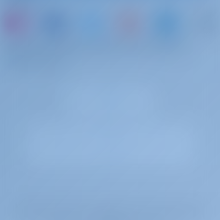
Beach Towel (This extra is charged per person)
Biancheria da letto
€ 15 per
Da pagare alla
extra
prenotazione
base
oppure prenotate una barca e condividete i
Extra Sheets per pax (This extra is charged per person)
vostri ricordi
Asciugamani extra
€ 10 per
Da pagare alla
prenotazione
base
Extra Bath Towels per pax (This extra is charged per person)
Noleggio barche e barchette a Italia, Catamaran
il Adorable costruito nel 2017 è un ottimo catamaran per
la vostra vacanza da sogno in yacht. Godetevi la
bellissima Italia con questa Lagoon 400 S2 situata nella
Italia | Portorosa | Portorosa Marina
Gotosailing.com B.V. è iscritta al registro delle imprese della Camera di
Commercio di Rotterdam, Paesi Bassi, con il numero di registrazione