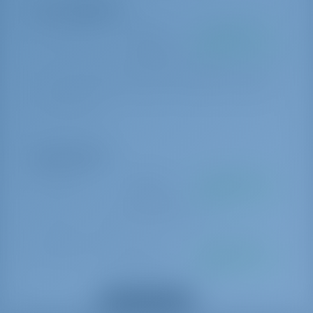
Extra obbligatori
Pacchetto Starter
€ 700 per
Da pagare alla
prenotazione
base
Starter Pack 4 (Bed linen in each cabin): Bath Towel set(1 bath towel
+ hand towel for each crew member): 1 Gas Bottle: Final cleaning:
Outboard Engine)
Opzioni Extra
Early Check in
€ 350 per
Da pagare alla
prenotazione
base
Early Check in at 15:00 Portorosa (if possible)
Extra pulizia - Animali
€ 250 per
Da pagare alla
prenotazione
base
Cleaning for pets (if allowed)
Mostra tutti gli extra