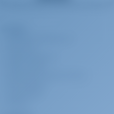
Zero Deposit
€ 560 per
Da pagare alla
settimana
base
SECURITY DEPOSIT CANCELLATION 3 - 'SailSafe' (non refundable
damage waiver, alternative to the deposit; NO deposit required) -
L’Azienda
Not applicable for flotillas and charters longer than two weeks-
INFORMAZIONI SU GOTOSAILING.COM
Kayak
€ 150 per
Da pagare alla
settimana
base
SERVIZIO CLIENTI
Kayak (sit on top) Portorosa
DOMANDE FREQUENTI (FAQ)
TERMINI E CONDIZIONI
Pagaia in piedi (SUP)
€ 120 per
Da pagare alla
settimana
base
DICHIARAZIONE SULLA PRIVACY E SUI COOKIE
SUP Portorosa
CONTATTO AZIENDALE
Internet Wi-Fi
€ 50 per
Da pagare alla
SALA MULTIMEDIALE
settimana
base
RECENSIONI
Wi-Fi (3GB/day) Portorosa