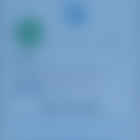
Solo
20%
pago inicial
Yate de vela
Placebo
Grand Soleil 39
Francia | La Rochelle | Port Des Minimes - La
Rochelle
Reservado 1 semana esta temporada
9.1 puntos
7
2012
11.82 m
3
2
2
320 lt
185 lt