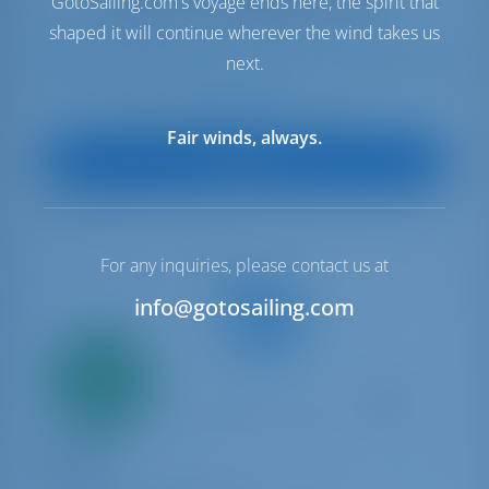
GotoSailing.com's voyage ends here, the spirit that
shaped it will continue wherever the wind takes us
next.
6
2024
11.93 m
3
2
2
530 lt
300 lt
€ 2,617
A partir de
por semana
Fair winds, always.
Ver barco
For any inquiries, please contact us at
info@gotosailing.com
Solo
20%
pago inicial
Catamarán
Maeva