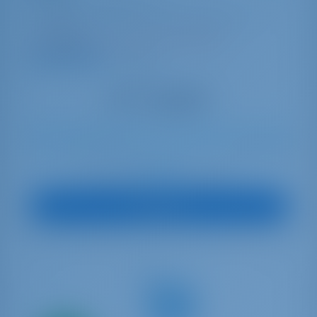
Fountaine Pajot Aura 51
Francia | La Rochelle | Port Des Minimes - La
Rochelle
Reservado 2 semanas esta temporada
9.2 puntos
10
2023
15.54 m
5
5
5
1050 lt
900 lt
€ 7,671
A partir de
por semana
Ver barco