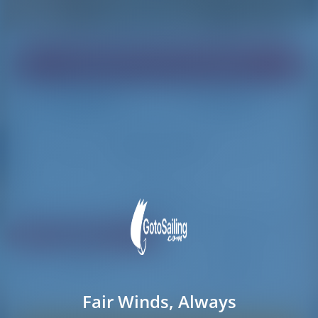
Encuentre el barco de sus sueños!
Cargando
Cargando
Reiniciar Filtros
Compartir
Valoración
Precio
Cabina
Longitud
30 resultados encontrados
Fair Winds, Always