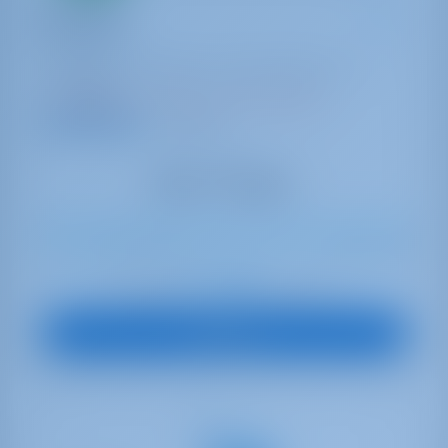
Rhapsody
Dufour 37
Francia | La Rochelle | Port Des Minimes - La
Rochelle
Reservado 17 semanas esta temporada
9.0 puntos
6
2024
10.77 m
3
1
1
180 lt
160 lt
€ 1,534
A partir de
por semana
Ver barco