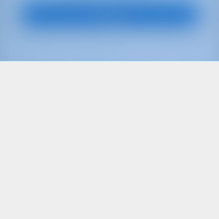
Ver barco
Solo
20%
pago inicial
Yate de vela
Petite Marie
Oceanis 30.1
Francia | La Rochelle | Port Des Minimes - La
Rochelle
Reservado 18 semanas esta temporada
9.0 puntos