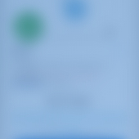
Solo
20%
pago inicial
Yate de vela
Xavier
RM 1070
Francia | La Rochelle | Port Des Minimes - La
Rochelle
Reservado 8 semanas esta temporada
9.0 puntos
6
2017
11.44 m
2
1
1
190 lt
80 lt
€ 1,624
A partir de
por semana