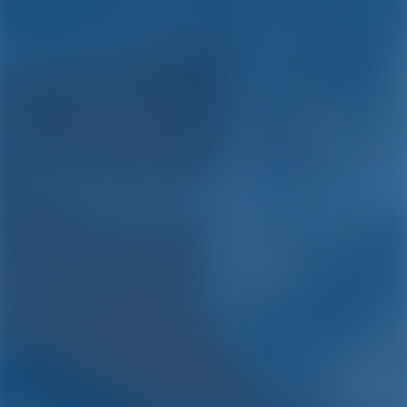
Alquiler de yates y barcos
en Buzet-sur-Baïse