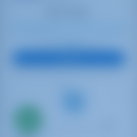
6
2024
10.77 m
2
1
1
180 lt
160 lt
€ 1,489
A partir de
por semana
Ver barco
Solo
20%
pago inicial
Yate de vela