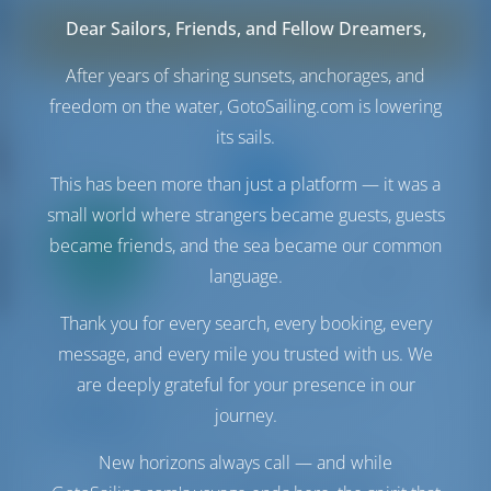
Lo sentimos, no hay barcos en Buzet-sur-Baïse.
Dear Sailors, Friends, and Fellow Dreamers,
En cambio, estos barcos están disponibles en las
cercanías.
After years of sharing sunsets, anchorages, and
freedom on the water, GotoSailing.com is lowering
its sails.
This has been more than just a platform — it was a
small world where strangers became guests, guests
Solo
became friends, and the sea became our common
20%
pago inicial
language.
Catamarán
Thank you for every search, every booking, every
Jumapi
message, and every mile you trusted with us. We
Fountaine Pajot Isla 40
are deeply grateful for your presence in our
Francia | La Rochelle | Port Des Minimes - La
Rochelle
journey.
9.2 puntos
New horizons always call — and while