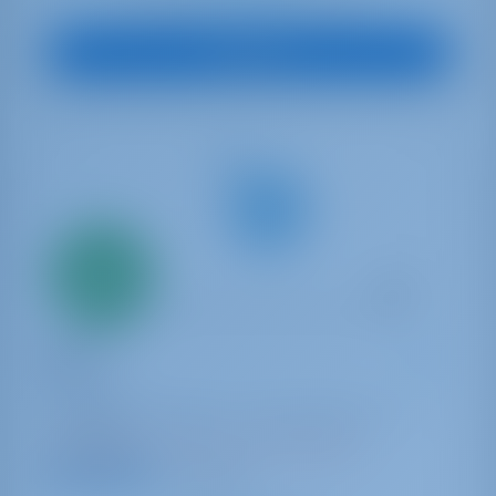
€ 1,714
A partir de
por semana
Ver barco
Solo
20%
pago inicial
Yate de vela
Thais
Dufour 37
Francia | La Rochelle | Port Des Minimes - La
Rochelle
Reservado 26 semanas esta temporada
9.0 puntos