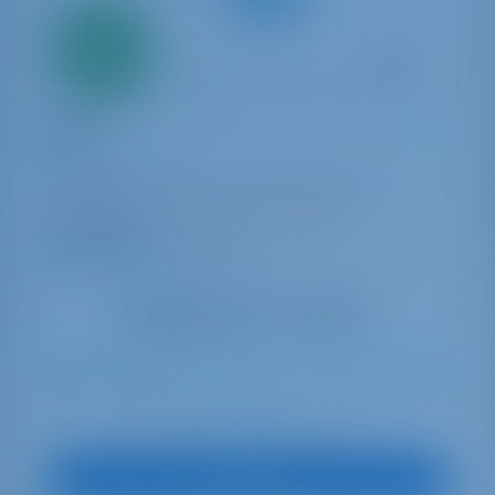
Solo
20%
pago inicial
Yate de vela
Babe
Bavaria C38
Francia | La Rochelle | Port Des Minimes - La
Rochelle
Reservado 1 semana esta temporada
9.2 puntos
8
2024
11.31 m
3
1
1
330 lt
180 lt
€ 1,714
A partir de
por semana
Ver barco