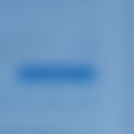
le | Port Des Minimes - La
A partir de
€ 1,714
a esta temporada
por semana
untos
Ver barco
Full Batten
Furling
330 lt
180 lt