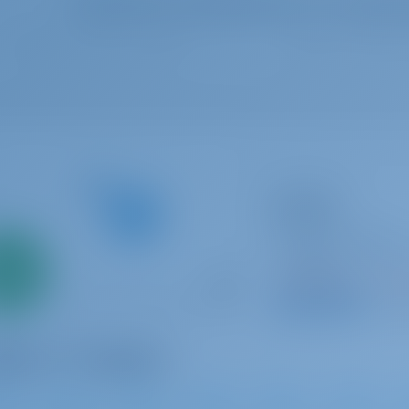
Seleccione sus fechas para ver la dispon
Yate de vela
Placebo
Grand Soleil 39
Francia | La Rochel
Solo
Rochelle
0%
Reservado 1 seman
 inicial
9.1 p