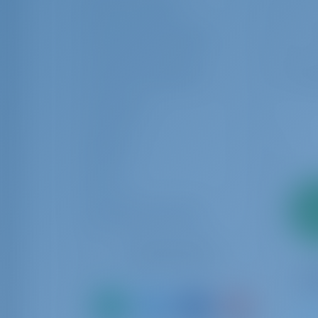
Aseo de invitados
Cabina de la tripulación
Litera de la tripulación
Valoración
Equipos
Marca
2
Operadores de chárter
pago
Reiniciar Filtros