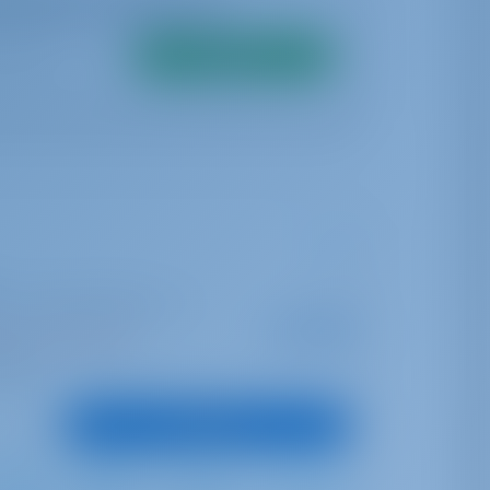
ibilidad en tiempo real
Buscar
le | Port Des Minimes - La
A partir de
€ 1,714
a esta temporada
por semana
untos
Ver barco