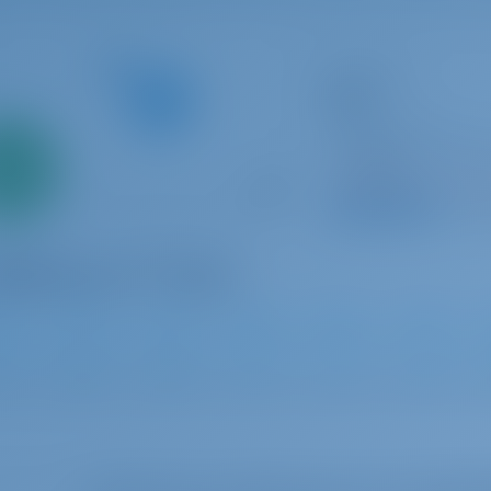
Yate de vela
Babe
Bavaria C38
Francia | La Rochel
Solo
Rochelle
0%
Reservado 1 seman
 inicial
9.2 p
2024
11.31 m
3
1
1