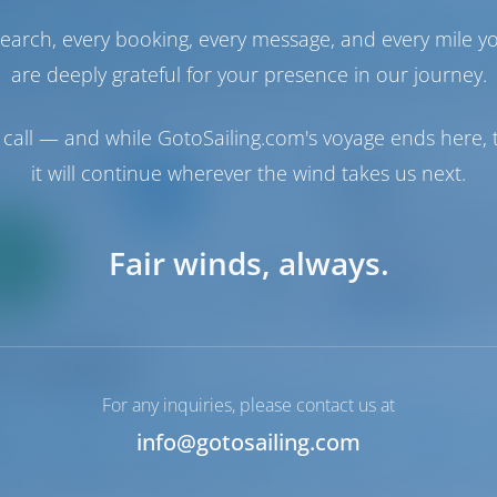
earch, every booking, every message, and every mile y
2024
11.93 m
3
2
2
are deeply grateful for your presence in our journey.
call — and while GotoSailing.com's voyage ends here, t
Catamarán
it will continue wherever the wind takes us next.
Maeva
Fountaine Pajot A
Francia | La Rochel
Solo
Fair winds, always.
Rochelle
0%
Reservado 2 seman
 inicial
9.2 p
For any inquiries, please contact us at
info@gotosailing.com
0
2023
15.54 m
5
5
5