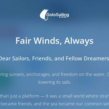
oración
Precio
Cabina
Puesto d
Fair Winds, Always
Dear Sailors, Friends, and Fellow Dreamers
Catamarán
Jumapi
Fountaine Pajot Is
haring sunsets, anchorages, and freedom on the water, G
Francia | La Rochel
Solo
Rochelle
0%
lowering its sails.
9.2 p
 inicial
than just a platform — it was a small world where stra
 became friends, and the sea became our common la