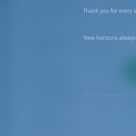
Número de cabinas
Thank you for every s
6
1
6
New horizons always 
Rango de precios
€0
€50000
2
Tipos de barco
pago
Catamarán
3
Catamarán a motor
1
Yate de vela
26
Ubicaciones
1
La Trinité-sur-Mer
8