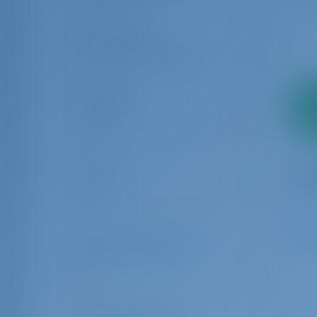
Rennes
1
Tipo de carta
Barco sin tripulación
30
Longitud
2
6.00
24.00
pago
Edad
0
10
8
Numero de invitados
1
32