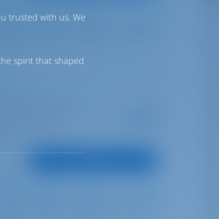
ou trusted with us. We
Full Batten
Furling
530 lt
300 lt
he spirit that shaped
ura 51
le | Port Des Minimes - La
A partir de
€ 7,671
as esta temporada
por semana
untos
Ver barco
Full Batten
Furling
1050 lt
900 lt