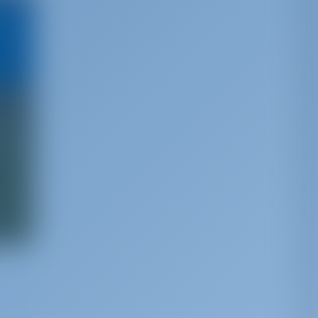
barco
y su