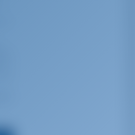
os
d de
ío
umbre
cha a
. La
trica,
1M) y
te al