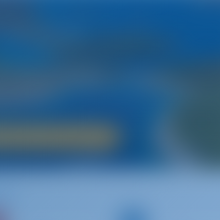
Croacia
ierra de cuentos de hadas
iático y las más de 1000 islas de Croacia‚ unas vacaciones en 
esionante historia medieval‚ su impresionante belleza natural 
cia da la bienvenida a navegantes de todas las edades.
iler de barcos en Croacia
benik