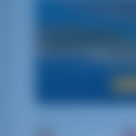
Una t
Si desea experimentar la belleza del mar Adr
son la mejor manera de hacerlo. Con su impr
atractiva vida nocturna‚ Croa
Alqu
Barcos disponibles en y alrededor de Ši