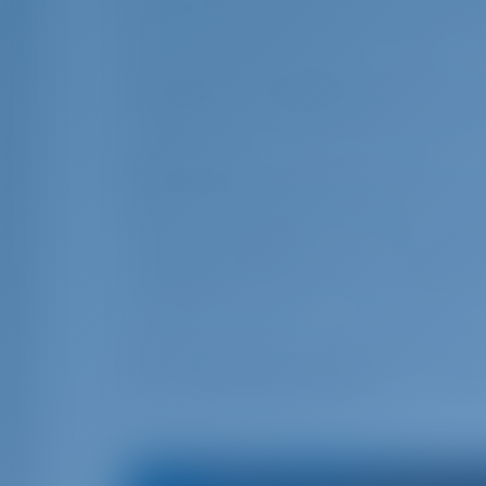
adecuada se puede navegar en el río has
metros de calado pueden navegar por el 
Conexiones de transporte:
Skradin tien
carreteras y la autopista transcroata (4
internacionales, Zadar y Split, están muy
Aproximación:
Después de pasar por el 
Krka y el estrecho de Prokljan. El río e
mantenerse a estribor (lado derecho). En
100 m (profundidad de 7 a 40 m) en algu
margen izquierda es menos profunda. En e
que está marcado por un faro verde (Fl
La entrada al puerto de Skradin está ma
un faro verde en el cabo Dut (Fl G 2s 4
lado de
ACI Marina Skradin
, en la costa