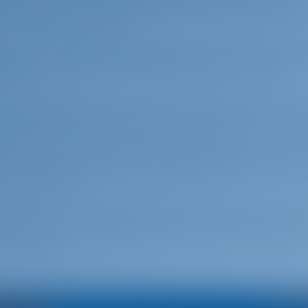
ta las cascadas de Skradinski Buk. Barcos de hasta d
río hasta las cascadas.
e buenas conexiones de transporte a través de una re
 km a la conexión con la autopista). Dos aeropuertos
 cerca.
canal de Šibenik, el rumbo hacia Skradin pasa por el r
stá marcado por muchos faros rojos y verdes, y es cost
 la primera mitad del camino, el lecho del río se estre
nos puntos, y luego a 80 m (profundidad de 7 a 11 m)
l lago Prukljan, la ruta a Skradin pasa por el cabo Oš
 G 2s 6m 1M).
rcada por un faro rojo en el cabo Lukovo (Fl R 2s 3 m 
m 3M). Hay un faro verde (Fl G 5s 7m 3M) inmediatamen
 occidental.