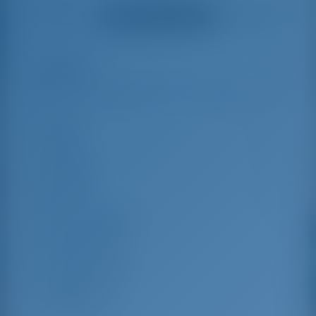
helpful and made a
were very helpful
Alle Bewertungen ansehen
great effort to help
even with questions
us out.
that went beyond the
actual topic, e.g.
parking possibilities
Highlights
8
for car, insurance...
Especially without
any experience in
the field of yacht
Länge
12.4 m
charter, it was very
reassuring to always
Breite
4.17 m
be able to ask
Tiefgang
2.1 m
someone. Clear
recommendation!
Baujahr
2022
Max. Liegeplätze
8
Doppelkabine
3
Kojen im Salon
2
Gästedusche
2
Gäste-WC
2