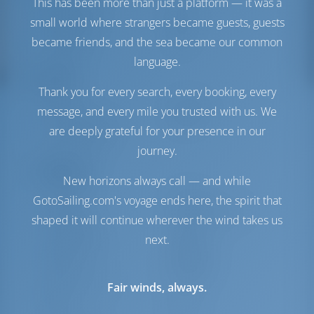
This has been more than just a platform — it was a
Treibstofftank
160 es
small world where strangers became guests, guests
Wassertank
475 es
became friends, and the sea became our common
Solarzellen
1 kW
language.
Komfort
Thank you for every search, every booking, every
Toilette
Handbuch
message, and every mile you trusted with us. We
Internet Hotspot
Optional
are deeply grateful for your presence in our
Nur Kühlschrank
journey.
Navigation
New horizons always call — and while
Autopilot
Verfügbar
GotoSailing.com's voyage ends here, the spirit that
Steuerung
2 Steering Wheels
shaped it will continue wherever the wind takes us
Kartenplotter
Cockpit
next.
Bugstrahlruder
Verfügbar
Beiboot
Inbegriffen
Außenborder für
Optional
Fair winds, always.
Beiboot
Ankerwinde
Elektrik