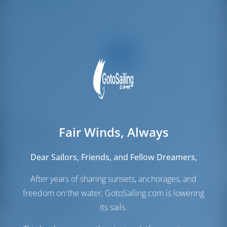
Segel
Fair Winds, Always
Genua
Self Tacking
Dear Sailors, Friends, and Fellow Dreamers,
Hauptsegel
Furling
Zusätzliche Segel
Spinnaker
After years of sharing sunsets, anchorages, and
(Optional)
freedom on the water, GotoSailing.com is lowering
Maschinenraum
its sails.
Engine
57 PS