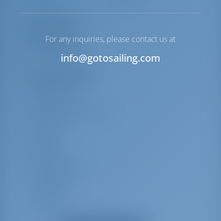
Ausrüstungen
For any inquiries, please contact us at
Deckausrüstung
Heckdusche
info@gotosailing.com
Zusatzausrüstung(en)
Batterieschalter
Bettwäsche
elektrische Bilgenpumpe
Bimini Top
Fernglas
Decken
Bootsmannstuhl
Cockpitkissen
Cockpittisch
Kompass
Komplette Navigationsausrüstung