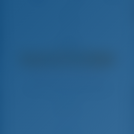
Tina
Hanse 418 - Segelyacht
€
3,980
€ 2,979
pro Woche
€ 1,001
Sie sparen
mit GotoSailing.com
In dieser Saison 21 Wochen gebucht
Kroatien | Sukosan | D-Marin Dalmacija
Wählen Sie Ihre Termine und buchen Sie sofort
Check-in
Check-out