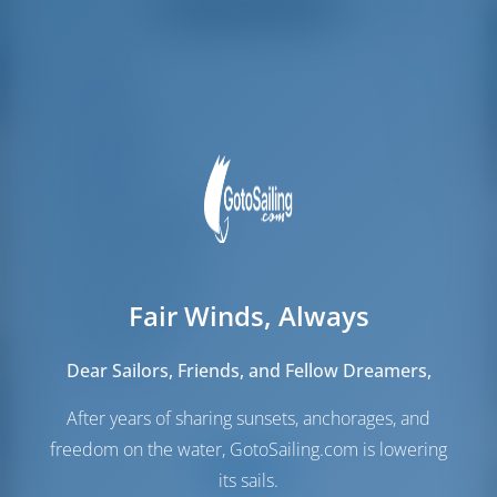
Alle Bewertungen ansehen
great effort to help
even with questions
us out.
that went beyond the
actual topic, e.g.
Länge
12.43 m
parking possibilities
for car, insurance...
Breite
4.2 m
Especially without
Tiefgang
2.4 m
any experience in
the field of yacht
Baujahr
2019
charter, it was very
Max. Liegeplätze
7
reassuring to always
be able to ask
Doppelkabine
3
someone. Clear
recommendation!
Kojen im Salon
1
Fair Winds, Always
Gästedusche
2
Gäste-WC
2
Dear Sailors, Friends, and Fellow Dreamers,
After years of sharing sunsets, anchorages, and
freedom on the water, GotoSailing.com is lowering
its sails.