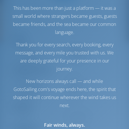
This has been more than just a platform — it was a
small world where strangers became guests, guests
became friends, and the sea became our common
language.
Segel
Thank you for every search, every booking, every
Genua
Furling
message, and every mile you trusted with us. We
Hauptsegel
Full Batten
are deeply grateful for your presence in our
journey.
Maschinenraum
Engine
33 PS
New horizons always call — and while
Treibstofftank
200 es
GotoSailing.com's voyage ends here, the spirit that
Wassertank
570 es
shaped it will continue wherever the wind takes us
next.
Komfort
Toilette
Handbuch
Fair winds, always.