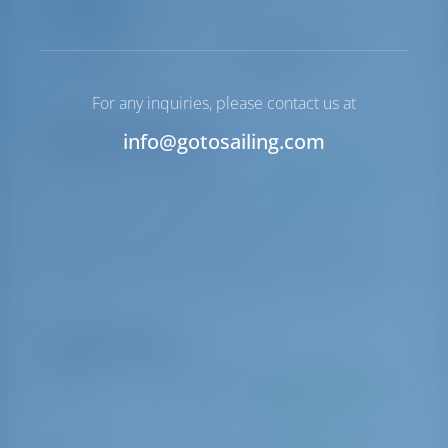
Navigation
Steuerung
2 Steering Wheels
Ankerwinde
Handbuch
For any inquiries, please contact us at
Obligatorische Extras
info@gotosailing.com
Stützpunktgebühr
€ 290 pro
Zu bezahlen an der
Buchung
Basis
includes final cleaning of the boat, 2x gas bottles, 1 set of bed
linen/person/week, towel/person/week,WIFI, rubbish bags, sponge,
kitchen towels, dish soap, toilet paper, welcome pack ( wine,water)
Optionale Extras
Hostess
€ 200 pro Tag
Zu bezahlen an der
Basis