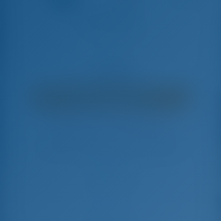
Amandine III
Oceanis 41.1 - Segelyacht
€
4,380
€ 2,965
pro Woche
€ 1,415
Sie sparen
mit GotoSailing.com
In dieser Saison 16 Wochen gebucht
Kroatien | Šibenik | D-Marin Mandalina
Wählen Sie Ihre Termine und buchen Sie sofort
Check-in
Check-out