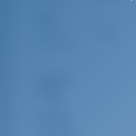
Komfort
Toilette
Handbuch
Stromwandler
Verfügbar
Nur Kühlschrank
Ausrüstungen
Navigation
Windex
UKW
Deckausrüstung
Sprayhood