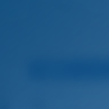
Bootsinfo
Marina
Startseite
Yachtcharter and Boot Mieten in Ital
Yachtcharter and Boot Mieten in Anzio, Italien
Alya