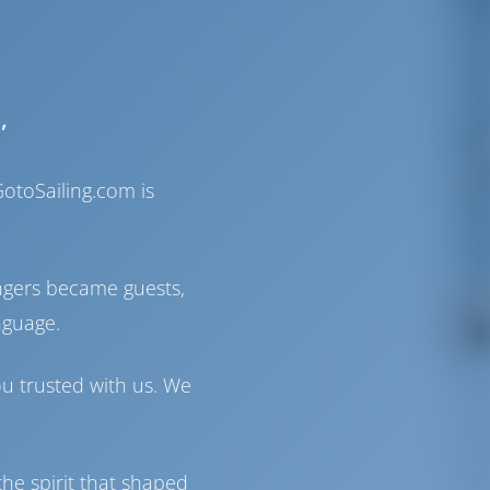
,
otoSailing.com is
ngers became guests,
nguage.
ou trusted with us. We
he spirit that shaped