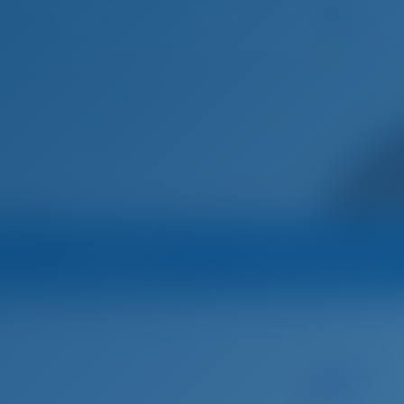
Deutsc
Startseite
Destinationen
Blog
Betreiber
Alle Boote des Betreibe
ien
Anzio
Miceli Vela
Segelyacht
Alya - Bavaria Cruiser 46