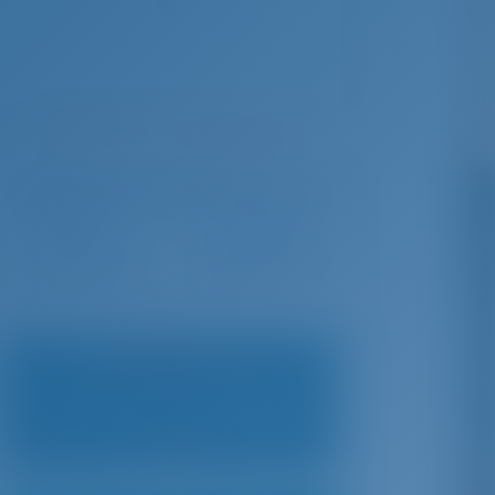
In dieser Saison 17 Wochen gebucht
Wählen Sie Ihre Termine und buchen Sie sofort
Check-in
Check-out
Niedrigster Preis
November 29 - Dezember 6
€ 2,144