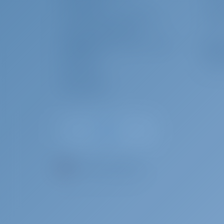
KUNDENDIENST
EINLO
HÄUFIG GESTELLTE FRAGEN (FAQ)
CHART
GESCHÄFTSBEDINGUNGEN
DATENSCHUTZERKLÄRUNG & COOKIE-
Char
RICHTLINIEN
IMPRESSUM
WARUM
PRESSESERVICE
BEWERTUNGEN
DE - Sprache wählen.