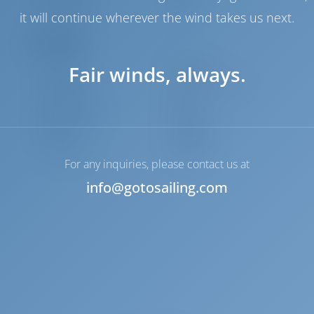
Wassertank
400 es
it will continue wherever the wind takes us next.
Navigation
Autopilot
Verfügbar
Fair winds, always.
Steuerung
2 Steering Wheels
Kartenplotter
Cockpit
Bugstrahlruder
Verfügbar
Beiboot
Inbegriffen
Ankerwinde
Handbuch
For any inquiries, please contact us at
info@gotosailing.com