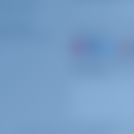
GGEN
/
REGISTRIEREN
ERVERSICHERUNG
ter-Betreiber
Folgen Sie uns
 MIT UNS ZUSAMMENARBEITEN?
oder buchen Sie einfach 
Erinnerungen
BELIEBTESTE GESUCHTE SCHLÜSSELWÖRTER