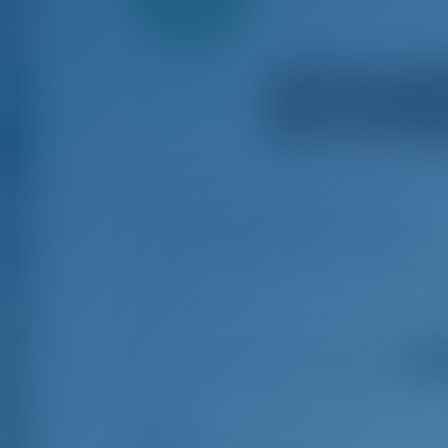
Anzahlung
We had a lot of complications due to…
We had a lot of complications due to covid, but so far
gotosailing support have been very helpful and made 
great effort to help us out.
Oskar
Alle 
Highlights