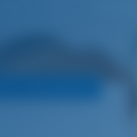
h
Wunschliste
Einloggen
rs
Buchungsrichtlinien