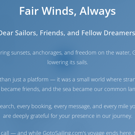
Fair Winds, Always
4.4 m
Dear Sailors, Friends, and Fellow Dreamers
.35 m
2 m
2006
haring sunsets, anchorages, and freedom on the water, G
10
lowering its sails.
4
than just a platform — it was a small world where stra
2
 became friends, and the sea became our common la
2
2
earch, every booking, every message, and every mile y
Maschinenraum
are deeply grateful for your presence in our journey.
Engine
50 PS
Treibstofftank
200 es
call — and while GotoSailing.com's voyage ends here, t