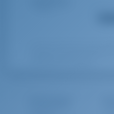
Zusatzausrüstung(en)
Lazy bag
Außenlaut
Alle Aus
Yachtcharter and Boot Mieten in Italien, Segel
Alya gebouwd in 2006 is een geweldig segelyacht voo
met deze Bavaria Cruiser 46 gelegen in
Das Unternehmen
Char
ÜBER GOTOSAILING.COM
WARUM