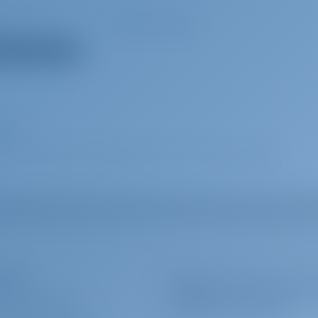
sprecher
Radio CD-Spieler
rüstungen anzeigen
yacht
r uw droom jacht charter vakantie. Geniet van prachtige Italien
terer
Melden Sie sich an, um s
 BEI UNS BUCHEN?
Angebote und mehr