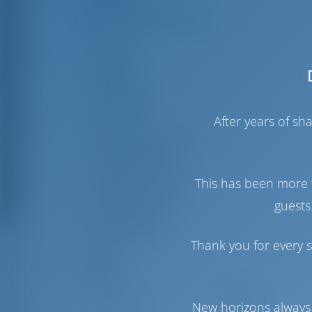
Länge
1
Breite
4
Tiefgang
Baujahr
After years of s
Max. Liegeplätze
Doppelkabine
This has been more 
Kojen im Salon
guests
Gästedusche
Gäste-WC
Thank you for every s
Segel
Genua
Furling
Hauptsegel
Full Batten
New horizons always 