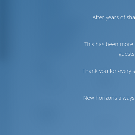
Tiefgang
1
Baujahr
After years of s
Max. Liegeplätze
Doppelkabine
Gästedusche
This has been more 
Gäste-WC
guests
Segel
Thank you for every s
Genua
Standard
Hauptsegel
Standard
New horizons always 
Komfort
Toilette
Handbuch