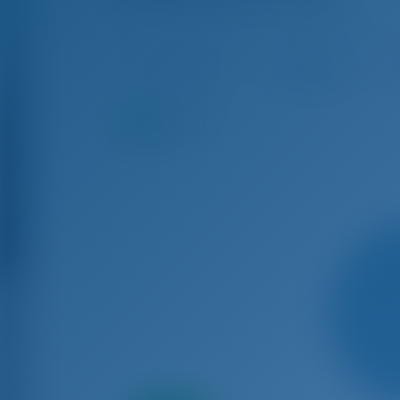
Azimut Grande 27 Metri - Motoryacht
Sep 5 - Sep 12, 2026
Sep 12 - Sep 19, 2026
Sep
€ 82,235
€ 82,235
8.1
Punkte