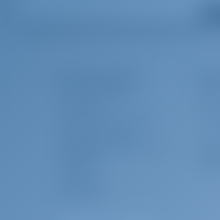
Alle 
Yachtcharter and Boot Mieten in Kroatien, Mo
ALUMINIA TOO gebouwd in 2024 is een geweldig mot
prachtige Kroatien met deze Azimut Grande 27 Metr
Das Unternehmen
Char
ÜBER GOTOSAILING.COM
WARUM
KUNDENDIENST
EINLO
HÄUFIG GESTELLTE FRAGEN (FAQ)
CHART
GESCHÄFTSBEDINGUNGEN
DATENSCHUTZERKLÄRUNG & COOKIE-
Char
RICHTLINIEN
IMPRESSUM
WARUM
PRESSESERVICE
BEWERTUNGEN