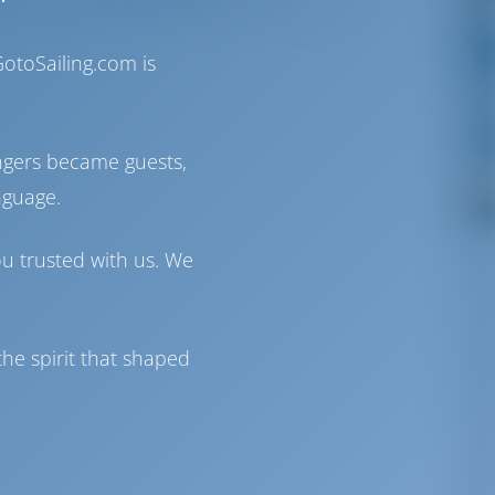
otoSailing.com is
ngers became guests,
nguage.
ou trusted with us. We
he spirit that shaped