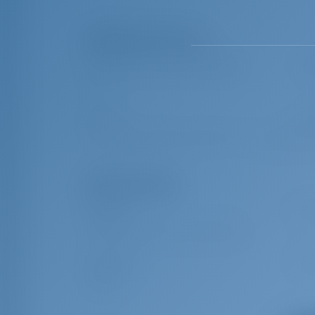
Obligatorische Extras
APA (Avancierte Proviant Vergütung)
€ 34
APA
Kurtaxe
€ 1.3
Tourist tax (1,33 EUR person/day) (This extra is charged per p
Optionale Extras
Parkplatz
€ 70
Parking fee (payment at marina reception)
Relingsnetz
€ 15
Safety net