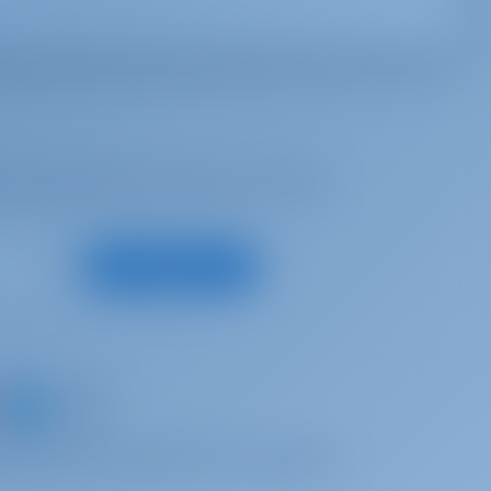
ich inspirieren zu lassen, für beste
Registrieren
ein Boot und teilen Sie Ihre eigenen