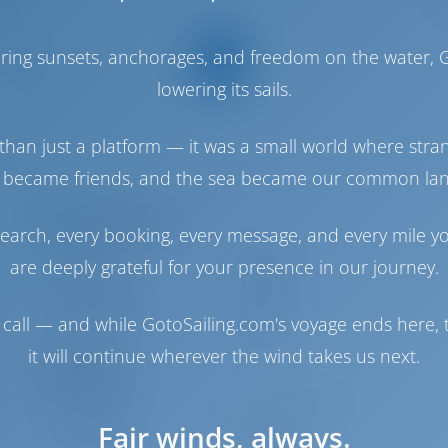
.93 m
2024
haring sunsets, anchorages, and freedom on the water, G
10
lowering its sails.
5
5
than just a platform — it was a small world where stra
5
 became friends, and the sea became our common la
Maschinenraum
earch, every booking, every message, and every mile y
Maschine-1
1900 PS
are deeply grateful for your presence in our journey.
Maschine-2
1900 PS
Treibstofftank
9500 es
call — and while GotoSailing.com's voyage ends here, t
Wassertank
2000 es
it will continue wherever the wind takes us next.
Navigation
Steuerung
Steering Wheel
Fair winds, always.
Ankerwinde
Handbuch