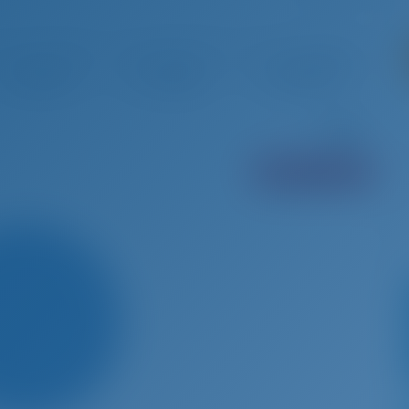
 19 - Sep 26, 2026
Sep 26 - Okt 3, 2026
Okt 3 - Okt 10, 2026
Okt 10 
€ 82,235
€ 72,560
€ 72,560
€
MIT CREW