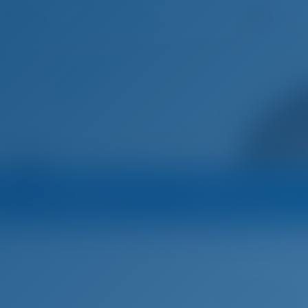
Deutsc
Startseite
Destinationen
Blog
Betreiber
Alle Boote des Betreibe
atien
Split
Sailing Forever
Motoryacht
ALUMINIA TOO - Azimut 
n