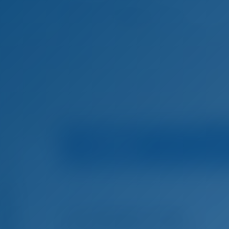
Bootsinfo
Marina
Startseite
Yachtcharter and Boot Mieten in Kro
Yachtcharter and Boot Mieten in Split, Kroatie
ALUMINIA TOO