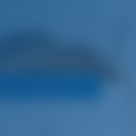
h
Wunschliste
Einloggen
rs
Buchungsrichtlinien
Grande 27 Metri
€
96,050