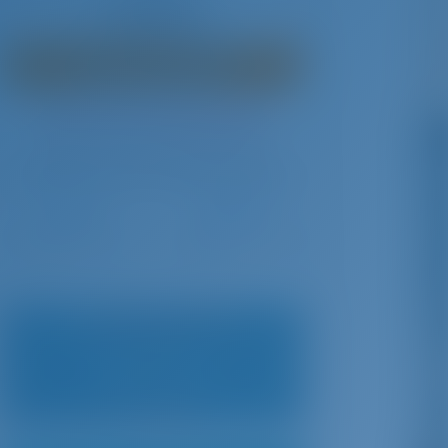
€ 82,235
pro Woche
€ 13,815
Sie sparen
- Okt 17, 2026
Okt 17 - Okt 24, 2026
mit GotoSailing.com
 72,560
€ 72,560
In dieser Saison 8 Wochen gebucht
Kroatien | Split | Marina Kastela
Wählen Sie Ihre Termine und buchen Sie sofort
Check-in
Check-out
Niedrigster Preis
Mai 2 - Mai 9
€ 72,560