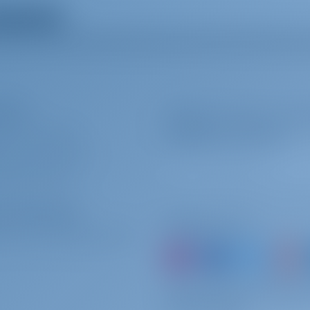
Extras anzeigen
toryacht
oryacht voor uw droom jacht charter vakantie. Geniet van
i gelegen in
Kroatien | Split | Marina Kastela
terer
Melden Sie sich an, um s
 BEI UNS BUCHEN?
Angebote und mehr
GGEN
/
REGISTRIEREN
ERVERSICHERUNG
ter-Betreiber
Folgen Sie uns
 MIT UNS ZUSAMMENARBEITEN?
oder buchen Sie einfach 