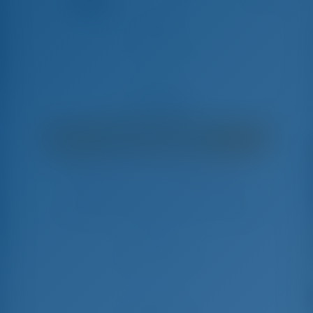
Altair
Lagoon 450 F - Katamaran
€
7,125
€ 5,461
pro Woche
€ 1,664
Sie sparen
mit GotoSailing.com
In dieser Saison 13 Wochen gebucht
Griechenland | Athen | Alimos Marina
Wählen Sie Ihre Termine und buchen Sie sofort
Check-in
Check-out