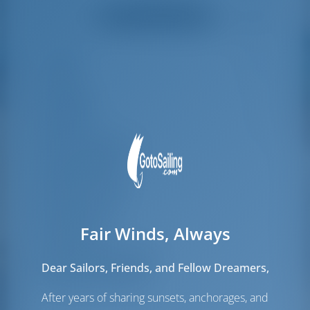
helpful and made a
were very helpful
Alle Bewertungen ansehen
great effort to help
even with questions
us out.
that went beyond the
actual topic, e.g.
Länge
13.96 m
parking possibilities
for car, insurance...
Breite
7.87 m
Especially without
Tiefgang
1.3 m
any experience in
the field of yacht
Baujahr
2013
charter, it was very
Max. Liegeplätze
12
reassuring to always
be able to ask
Doppelkabine
4
someone. Clear
recommendation!
Kojen im Salon
2
Gästedusche
4
Fair Winds, Always
Gäste-WC
4
Mannschaftskabinen
2
Dear Sailors, Friends, and Fellow Dreamers,
Mannschafts-kojen
2
After years of sharing sunsets, anchorages, and