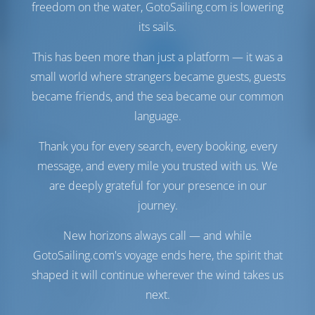
freedom on the water, GotoSailing.com is lowering
its sails.
This has been more than just a platform — it was a
small world where strangers became guests, guests
became friends, and the sea became our common
language.
Thank you for every search, every booking, every
Segel
message, and every mile you trusted with us. We
Genua
Furling
are deeply grateful for your presence in our
Hauptsegel
Full Batten
journey.
Maschinenraum
New horizons always call — and while
Maschine-1
40 PS
GotoSailing.com's voyage ends here, the spirit that
Maschine-2
40 PS
shaped it will continue wherever the wind takes us
Treibstofftank
1000 es
next.
Wassertank
900 es