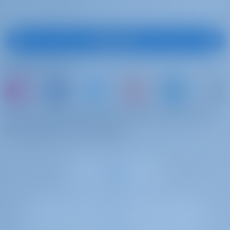
uw droom jacht charter vakantie. Geniet van prachtige
Kroatien met deze Fountaine Pajot Elba 45 gelegen in
Kroatien | Šibenik | D-Marin Mandalina
Registrieren
Folgen Sie uns
oder buchen Sie einfach ein Boot und teilen Sie
Ihre eigenen Erinnerungen