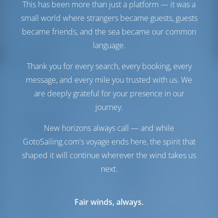
Maschine-2
50 PS
This has been more than just a platform — it was a
Treibstofftank
470 es
small world where strangers became guests, guests
Wassertank
700 es
became friends, and the sea became our common
Generator
1 kW
language.
Komfort
Thank you for every search, every booking, every
Toilette
Handbuch
message, and every mile you trusted with us. We
Internet Hotspot
Inbegriffen
are deeply grateful for your presence in our
Nur Kühlschrank
journey.
Navigation
New horizons always call — and while
GotoSailing.com's voyage ends here, the spirit that
Autopilot
Verfügbar
Steuerung
Steering Wheel
shaped it will continue wherever the wind takes us
Kartenplotter
Cockpit
next.
Beiboot
Inbegriffen
Außenborder für
Inbegriffen
Beiboot
Fair winds, always.
Ankerwinde
Handbuch