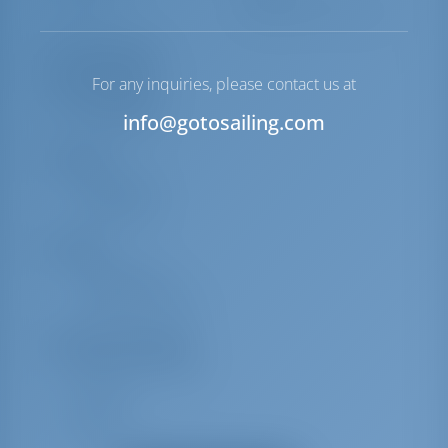
Winsch
Hauptsächlich Elektrisch
Ausrüstungen
For any inquiries, please contact us at
Deckausrüstung
info@gotosailing.com
Cockpittisch
Interieur
Bettwäsche
Handtücher
Komfort
Cockpitkissen
Willkommen Korb
Zusatzausrüstung(en)
Radio CD mp3 Player
TV + DVD
Ladegerät
Heizung