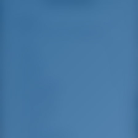
us out.
that went beyond the
actual topic, e.g.
parking possibilities
Highlights
6
for car, insurance...
Especially without
any experience in
the field of yacht
Länge
13.45 m
charter, it was very
reassuring to always
Breite
7.55 m
be able to ask
Tiefgang
1.2 m
someone. Clear
recommendation!
Baujahr
2025
Max. Liegeplätze
12
Doppelkabine
4
Kojen im Salon
2
Gästedusche
4
Gäste-WC
4
Mannschaftskabinen
2