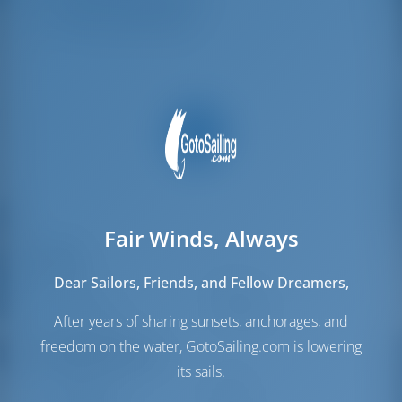
Mannschafts-kojen
2
Fair Winds, Always
Segel
Dear Sailors, Friends, and Fellow Dreamers,
Genua
Furling
Hauptsegel
Full Batten
After years of sharing sunsets, anchorages, and
freedom on the water, GotoSailing.com is lowering
Maschinenraum
its sails.
Maschine-1
50 PS