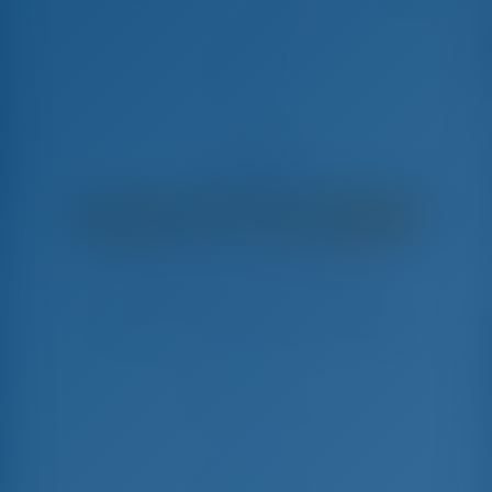
Alize
Fountaine Pajot Elba 45 - Katamaran
€
9,200
€ 6,886
pro Woche
€ 2,314
Sie sparen
mit GotoSailing.com
In dieser Saison 17 Wochen gebucht
Kroatien | Šibenik | D-Marin Mandalina
Wählen Sie Ihre Termine und buchen Sie sofort
Check-in
Check-out