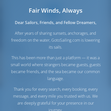
Fair Winds, Always
Dear Sailors, Friends, and Fellow Dreamers,
After years of sharing sunsets, anchorages, and
freedom on the water, GotoSailing.com is lowering
its sails.
Segel
Genua
Furling
This has been more than just a platform — it was a
Hauptsegel
Furling
small world where strangers became guests, guests
became friends, and the sea became our common
Maschinenraum
language.
Engine
75 PS
Thank you for every search, every booking, every
Treibstofftank
220 es
Wassertank
549 es
message, and every mile you trusted with us. We
are deeply grateful for your presence in our
Komfort
journey.