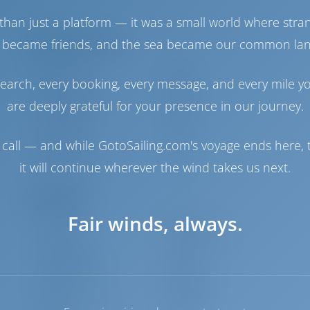
1
than just a platform — it was a small world where stra
Maschinenraum
 became friends, and the sea became our common la
Maschine-1
300 PS
earch, every booking, every message, and every mile y
Maschine-2
300 PS
Treibstofftank
1100 es
are deeply grateful for your presence in our journey.
Wassertank
680 es
Generator
1 kW
call — and while GotoSailing.com's voyage ends here, t
Solarzellen
1 kW
it will continue wherever the wind takes us next.
Wassermacher
1 L/h
Navigation
Fair winds, always.
Autopilot
Verfügbar
Steuerung
Steering Wheel
Kartenplotter
Cockpit
Bugstrahlruder
Verfügbar
Beiboot
Inbegriffen
Außenborder für
Optional