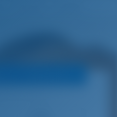
h
Wunschliste
Einloggen
rs
Buchungsrichtlinien
ran
Adriatic Z - Aquila 44
€
12,500