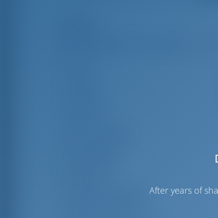
Highlights
Länge
1
Breite
Tiefgang
1
Baujahr
Max. Liegeplätze
Doppelkabine
Gästedusche
Gäste-WC
After years of s
Mannschaftskabinen
Mannschafts-kojen