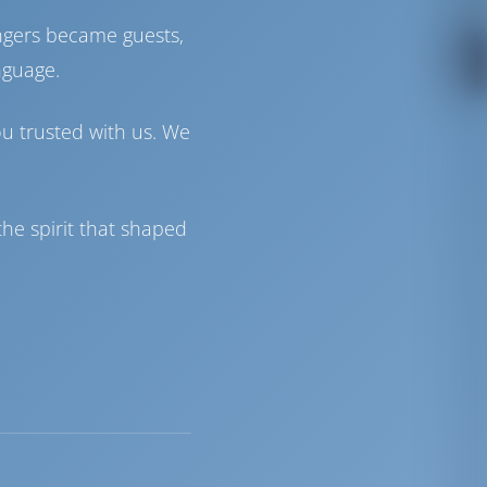
ngers became guests,
nguage.
ou trusted with us. We
he spirit that shaped