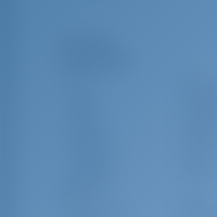
Ausrüstungen
Zusatzausrüstung(en)
Bimini Top
TV
AIS
Ankerwirb
Anker Ball
Schwarzer
Stühle
Cockpitkis
Heckdusche
Cockpitgril
Bootshaken
Schiffsuhr
Beibootpumpe
Spülmasc
Ventilatoren
Fender
Erste-Hilfe-Kit
Handlamp
(Bordapotheke)
GPS
Planke
Handpeilkompass
Hafenhan