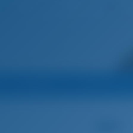
Deutsc
Startseite
Destinationen
Blog
Betreiber
Alle Boote des Betreibe
atien
Šibenik
Pitter Yachtcharter - Nautic Alliance
Power Katama
tien