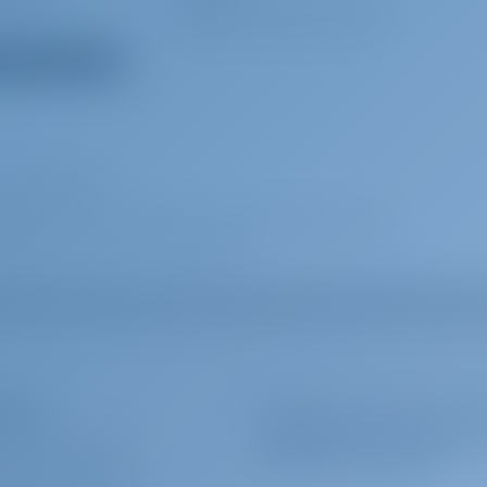
asser
Impeller, Keilriemen, Ölfilter
oll
Lifebelts
rüstungen anzeigen
esten
Rettungsinsel
er
Mikrowelle
nsset
Außenlautsprecher
-Eimer (Pütz)
Radar
wer Katamaran
Fernbedienung für
Ankerwinde mit Kettenzähler
atamaran voor uw droom jacht charter vakantie. Geniet van
am Steuerstand
oatien | Šibenik | D-Marin Mandalina
er
Bildschirm
chluss 220 V
Spare anchor (Reserve,
Auxiliary anchor)
ne
Fernglas
er
Unterwasserscheinwerfer
terer
lauch
Melden Sie sich an, um s
 BEI UNS BUCHEN?
Angebote und mehr
GGEN
/
REGISTRIEREN