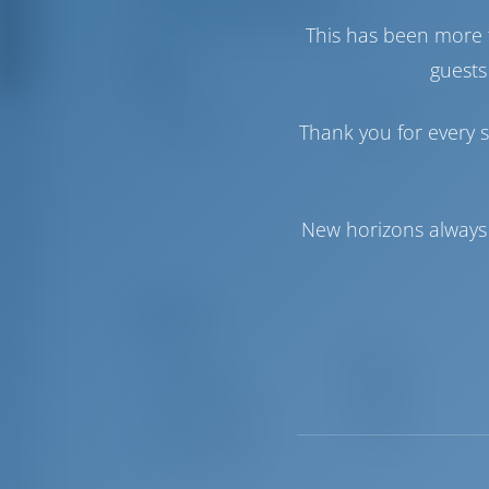
Mannschafts-WC/Dusche
This has been more 
Segel
guests
Genua
Furling
Thank you for every s
Hauptsegel
Furling
New horizons always 
Komfort
Toilette
Elektrik
Klimaanlage
Verfügbar
Internet Hotspot
Optional
Stromwandler
Verfügbar
Nur Kühlschrank