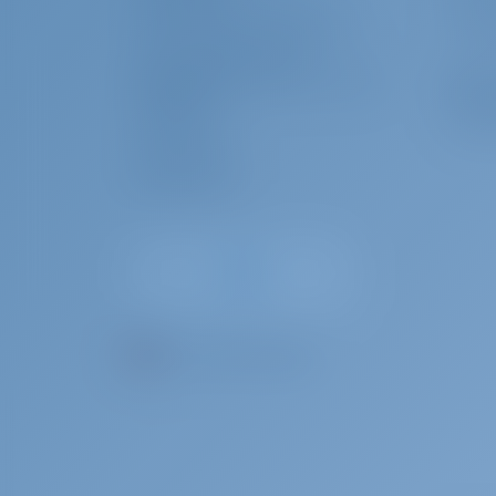
HÄUFIG GESTELLTE FRAGEN (FAQ)
CHART
GESCHÄFTSBEDINGUNGEN
DATENSCHUTZERKLÄRUNG & COOKIE-
Char
RICHTLINIEN
IMPRESSUM
WARUM
PRESSESERVICE
BEWERTUNGEN
DE - Sprache wählen.