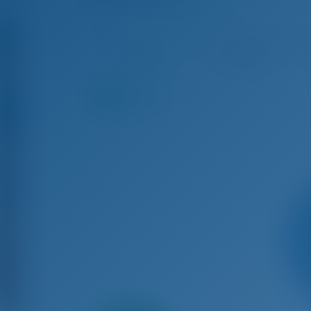
Aquila 44 - Power Katamaran
Aug 8 - Aug 15, 2026
Aug 15 - Aug 22, 2026
Aug
€ 9,610
€ 8,764
9.4
Punkte