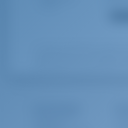
Heizung
Warmes W
Pantryausrüstung
Rettungsat
Alle Aus
Rettungsring mit Licht
Rettungsw
Logge/Lot/Speed/Wind
Hauptank
Festmacher
Navigatio
Kurslineale
Kunststoff
Yachtcharter and Boot Mieten in Kroatien, Po
Radarreflektor
Radio
Adriatic Z gebouwd in 2019 is een geweldig power k
prachtige Kroatien met deze Aquila 44 gelegen in
Kr
Rep. set f. Beiboot
Kugelfend
Werkzeugset
E-Landans
Scheinwerfer
Springlei
Sonnendeckkissen
USB Steck
Das Unternehmen
Char
UKW
Wassersch
ÜBER GOTOSAILING.COM
WARUM
KUNDENDIENST
EINLO