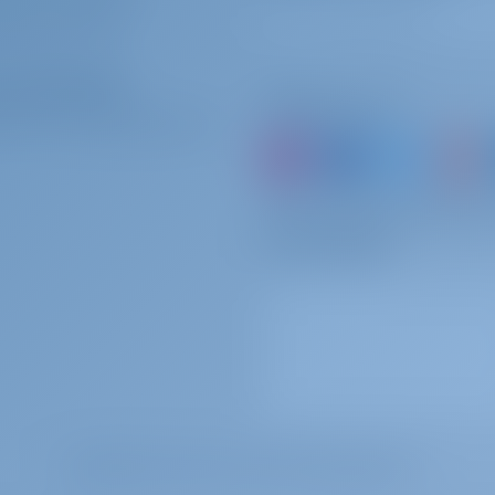
ERVERSICHERUNG
ter-Betreiber
Folgen Sie uns
 MIT UNS ZUSAMMENARBEITEN?
oder buchen Sie einfach 
Erinnerungen
BELIEBTESTE GESUCHTE SCHLÜSSELWÖRTER