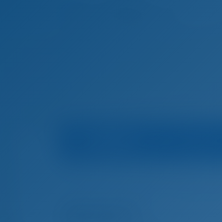
Bootsinfo
Marina
Startseite
Yachtcharter and Boot Mieten in Kro
Yachtcharter and Boot Mieten in Šibenik, Kroa
Adriatic Z