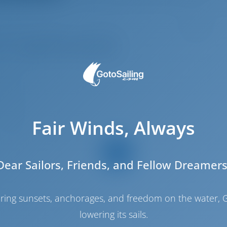
12
3.7 m
6.5 m
.16 m
2019
Fair Winds, Always
7
3
Dear Sailors, Friends, and Fellow Dreamers
3
3
haring sunsets, anchorages, and freedom on the water, G
1
lowering its sails.
1