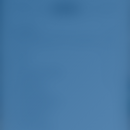
helpful and made a
were very helpful
Tüm yorumlar
great effort to help
even with questions
us out.
that went beyond the
actual topic, e.g.
parking possibilities
Öne Çıkan
10
for car, insurance...
Especially without
any experience in
the field of yacht
Boy
14.91 m
charter, it was very
reassuring to always
En
4.7 m
be able to ask
Su çekme mesafesi
2.3 m
someone. Clear
recommendation!
Yapım Yılı
2025
Maks. Yatak
9
Çift kişilik kamara
4
Salonda yatak
1
Yolcu Duşu
2
Yolcu Tuvaleti
2