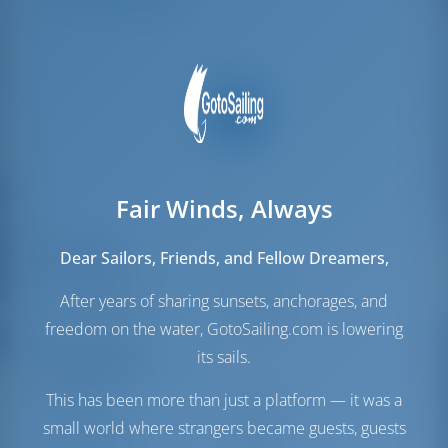
Fair Winds, Always
Yelkenler
Dear Sailors, Friends, and Fellow Dreamers,
Cenova Yelken
Furling
After years of sharing sunsets, anchorages, and
Ana Yelken
Furling
freedom on the water, GotoSailing.com is lowering
its sails.
Motor Odası
This has been more than just a platform — it was a
Engine
80 HP
Yakıt tankı
244 lt
small world where strangers became guests, guests