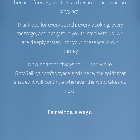
Su Tankı
798 lt
became friends, and the sea became our common
Güneş Paneli
1 kW
language.
Konfor
Thank you for every search, every booking, every
message, and every mile you trusted with us. We
Tuvalet
Elektrik
Klima
Mevcut
are deeply grateful for your presence in our
Internet Hotspot
Opsiyonel
journey.
Inverter
Mevcut
Sadece buzdolabı
New horizons always call — and while
GotoSailing.com's voyage ends here, the spirit that
Navigasyon
shaped it will continue wherever the wind takes us
Otomatik pilot
Mevcut
next.
Dümen
2 Steering Wheels
Chartplotter
Kokpit
Fair winds, always.
Ana pervane
Mevcut
Dinghy
Dahil
Dinghy için takma
Opsiyonel
motor