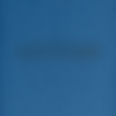
Garbí
Bavaria C46 - Yelkenli Tekne
€
6,950
€ 5,228
hafta başına
€ 1,722
Kazancınız
GotoSailing.com
Bu sezon 7 hafta rezervasyon yapıldı
İspanya | Palma de Mallorca | Real Club
Nautico de Palma
Tarihleri seçerek hemen rezervasyon yapın
Giriş