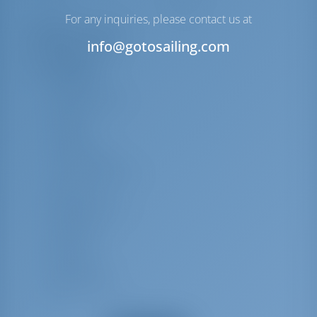
Irgat
Elektrik
For any inquiries, please contact us at
Ekipman Listesi
info@gotosailing.com
Ek ekipmanlar
Black ball
Bulaşık Makinesi
Akü Şarjı
Çıpa Mili
Tekne Kancası
Su için Teneke Kutu
Black conus
Kokpit/Stern Duş
Kokpit Grill
Bimini Top
Barometre
Kokpit Minderi
Pil