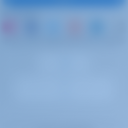
Bizi takip edin
veya bir tekne kiralayıp kendi anılarınızı paylaşın
Gotosailing.com B.V. 72179376 numarasıyla the Netherlands, Chamber of