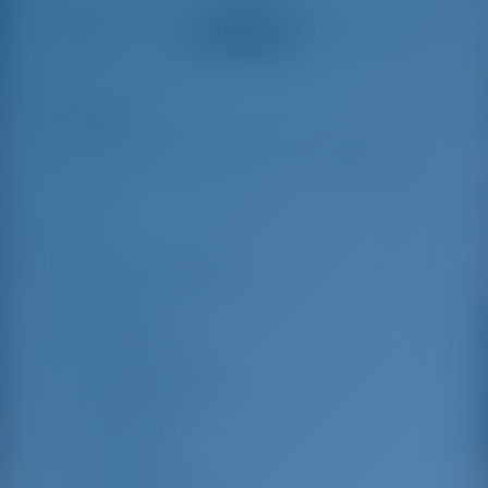
helpful and made a
were very helpful
Tüm yorumlar
great effort to help
even with questions
us out.
that went beyond the
actual topic, e.g.
parking possibilities
Öne Çıkan
7
for car, insurance...
Especially without
any experience in
the field of yacht
Boy
13.79 m
charter, it was very
reassuring to always
En
7.54 m
be able to ask
Su çekme mesafesi
1.6 m
someone. Clear
recommendation!
Yapım Yılı
2017
Maks. Yatak
12
Çift kişilik kamara
4
Salonda yatak
2
Yolcu Duşu
4
Yolcu Tuvaleti
4