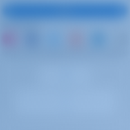
Çıpa Mili
Tekne Kancası
Üye ol
Paravan Ağ
Impeller, V-belt, Yağ Filtresi
Bizi takip edin
RoundGglobular Fender
Plastik Kova
Araç gereç
veya bir tekne kiralayıp kendi anılarınızı paylaşın
Nevresim Takımı
Kokpit Minderi
Elektrikli halyard vinç
Mutfak Gereçleri
İndirilebilen Kokpit Masası
Kokpit Full Tente