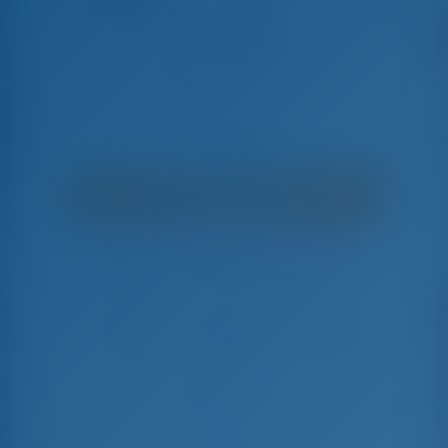
Alphabeta
Nautitech 46 - Katamaran
€
5,111
€ 3,833
hafta başına
€ 1,278
Kazancınız
GotoSailing.com
Bu sezon 20 hafta rezervasyon yapıldı
Hırvatistan | Pula | Marina Tehnomont
Veruda
Tarihleri seçerek hemen rezervasyon yapın
Giriş