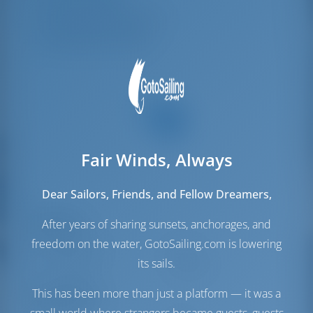
Mürettebat Kamarası
2
Mürettebat Yatağı
2
Fair Winds, Always
Dear Sailors, Friends, and Fellow Dreamers,
After years of sharing sunsets, anchorages, and
Yelkenler
freedom on the water, GotoSailing.com is lowering
Cenova Yelken
Furling
its sails.
Ana Yelken
Full Batten
This has been more than just a platform — it was a
Motor Odası