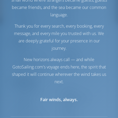
small world where strangers became guests, guests
Motor-1
55 HP
became friends, and the sea became our common
Motor-2
55 HP
language.
Yakıt tankı
600 lt
Su Tankı
600 lt
Thank you for every search, every booking, every
Güneş Paneli
1 kW
message, and every mile you trusted with us. We
are deeply grateful for your presence in our
Konfor
journey.
Tuvalet
Manuel
Internet Hotspot
Opsiyonel
New horizons always call — and while
Inverter
Mevcut
GotoSailing.com's voyage ends here, the spirit that
Sadece buzdolabı
shaped it will continue wherever the wind takes us
next.
Navigasyon
Otomatik pilot
Mevcut
Dümen
Steering Wheel
Fair winds, always.
Chartplotter
Kokpit
Dinghy
Dahil
Dinghy için takma
Opsiyonel