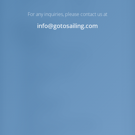
motor
Irgat
Elektrik
For any inquiries, please contact us at
info@gotosailing.com
Ekipman Listesi
Ek ekipmanlar
Kokpit/Stern Duş
Rüzgar Enstrümanı/Anemometre
Sıcak Su
Otomatik Şişen Can Yeleği
Dinghy pompası
Lazy Bag
Lazy Jacks
Seyir Yardımcıları Seti
Pusulalı Teleskop
Sandalye
Çıpa Vinci için Uzaktan Kumanda with
chain counter at helm