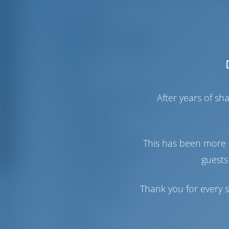
Öne Çıkan
Boy
1
En
4
After years of s
Su çekme mesafesi
1
Yapım Yılı
Maks. Yatak
This has been more 
Çift kişilik kamara
guests
Salonda yatak
Yolcu Duşu
Thank you for every s
Yolcu Tuvaleti
Yelkenler