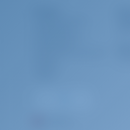
Kurumsal
Chart
GOTOSAILING.COM HAKKINDA
NEDEN
YAPMAL
MÜŞTERI HIZMETLERI
GIRIŞ
SIK SORULAN SORULAR (SSS)
KULLANIM KOŞULLARI
Char
GIZLILIK VE COOKIE KULLANIM KOŞULLARI
NEDEN 
İLETIŞIM IÇIN
BASIN ODASI
YORUMLAR
TR - Dil Seçiniz...