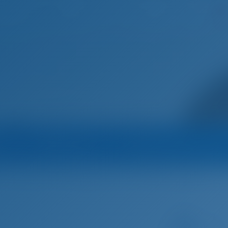
Ana Sayfa
Destinasyonlar
Blog
a
Operatör
Operatörün Tüm Tekneler
os
Aquatrotters
Yelkenli Tekne
(2021) - Bavaria Cruiser 46