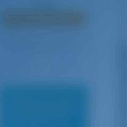
€ 4,089
hafta başına
€ 1,246
Kazancınız
- Eki 31, 2026
GotoSailing.com
 2,938
Bu sezon 17 hafta rezervasyon yapıldı
Yunanistan | Skiathos | Skiathos Marina
Tarihleri seçerek hemen rezervasyon yapın
Giriş
Çıkış
Tarihleriniz esnekse,
alternatif teknelere
göz atabilirsiniz