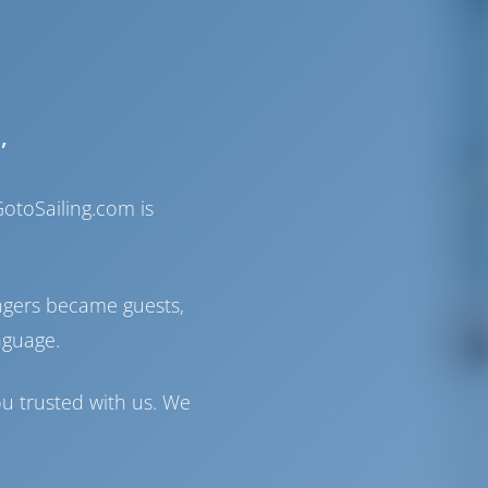
,
otoSailing.com is
ngers became guests,
nguage.
ou trusted with us. We