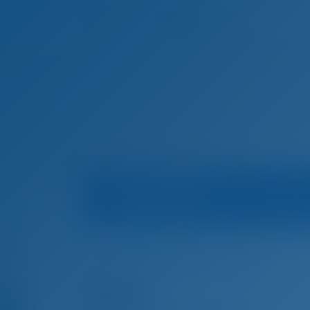
Tekne Tanıtımı
Marin
Ana Sayfa
Tekne Kiralama - Yunanistan
Skiath
Tekne Kiralama - Skiathos, Yunanistan
(2021)