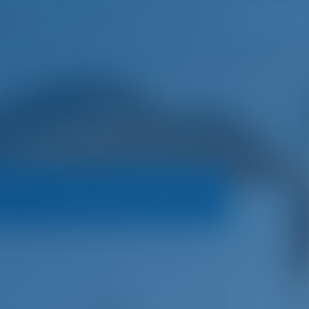
Türkçe
İstek listesi
Giriş
i
Tekne Kiralama Kuralları
€
5,335