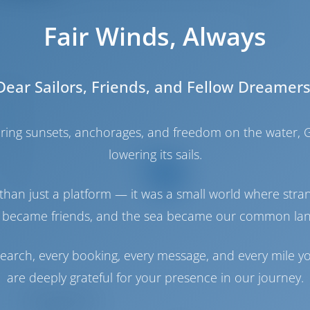
Fair Winds, Always
4
Dear Sailors, Friends, and Fellow Dreamers
4.4 m
.35 m
haring sunsets, anchorages, and freedom on the water, G
.85 m
lowering its sails.
2021
10
than just a platform — it was a small world where stra
4
 became friends, and the sea became our common la
2
3
earch, every booking, every message, and every mile y
3
are deeply grateful for your presence in our journey.
Motor Odası