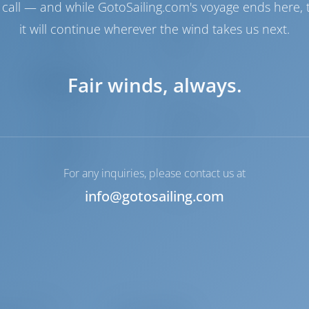
call — and while GotoSailing.com's voyage ends here, t
Engine
51 HP
it will continue wherever the wind takes us next.
Yakıt tankı
210 lt
Su Tankı
460 lt
Fair winds, always.
Navigasyon
Otomatik pilot
Mevcut
Dümen
2 Steering Wheels
Chartplotter
Kokpit
Ana pervane
Mevcut
Dinghy
Dahil
For any inquiries, please contact us at
Irgat
Elektrik
info@gotosailing.com