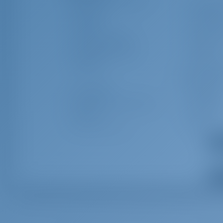
Radyo CD mp3 Oynatıcı
Dış Mekan 
Yedek Tüp
Kokpit Ma
Paserella
Vinç Tutac
Yangın Söndürücü
İlkyardım 
Cankurtaran Simidi
El Feneri
Black ball
Cankurtar
(Emniyet Kem
Sis Düdüğü
Sprayhoo
Dinghy için Tamir Kutusu
Araç gere
Ana Çıpa
Paravan A
Mooring Halatları
Kokpit Mi
Pusula
Logge/Lot/
Dev
Rüzgar
Windex
Enstrümanı/Anemometre
Dev
Paralel Cetvel
Pilot Kitab
EPIRB-Tehlike Radyo Sinyali
Saat