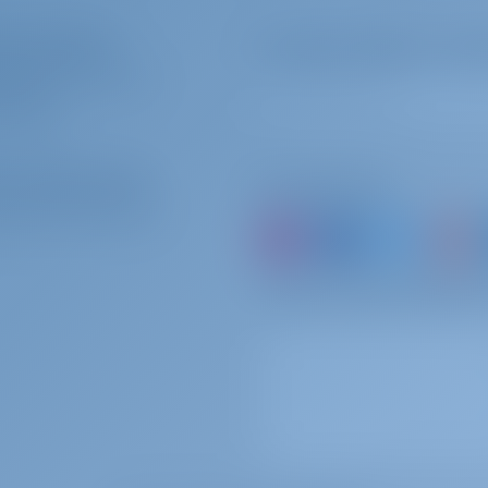
er yolcuları
En uygun teklifler ve da
 BIZIMLE REZERVASYON
ISINIZ?
/
KAYIT OL
ter Operatörleri
Bizi takip edin
BIZIMLE ÇALIŞMALISINIZ?
veya bir tekne kiralayıp 