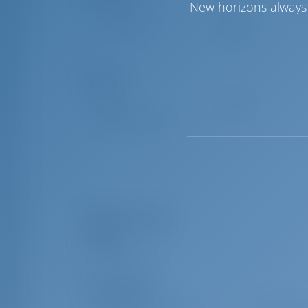
New horizons always 
Cenova Yelken
Furling
Ana Yelken
Furling
Konfor
Tuvalet
Manuel
Sadece buzdolabı
Ekipman Listesi
Güverte
Bimini Top
Ek ekipmanlar