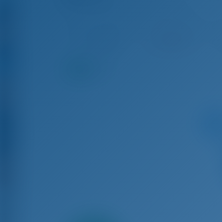
Bavaria Cruiser 46 - Yelkenli Tekne
Eyl 19 - Eyl 26, 2026
Eyl 26 - Eki 3, 2026
Ek
€ 4,089
Rezerve
9.2
puan