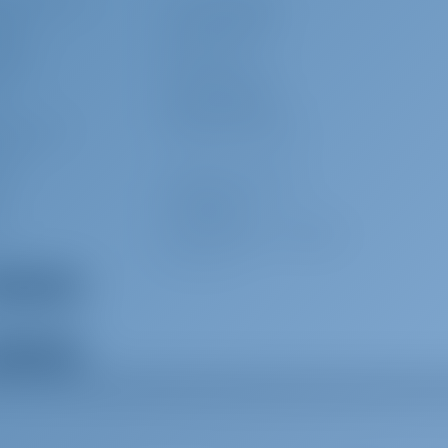
Hoparlörleri
Yüzme Merdiveni
sası
Yüzme Platformu
akları
Ocak + Fırın
Seti
Cankurtaran Salı
Radar Reflektörü
an Kemeri
Tehlike Flare Kutusu
eri)
d
Kokpitte Buz Kutusu
ç
Yat Evrakları
ğ
Sintine Pompası - Mekanik
nderi
Barometre
Hız
Echosounder/Depthsounder
amını göster
Divider, Denizcilik Şeması
amını göster
ı
VHF
Dürbün