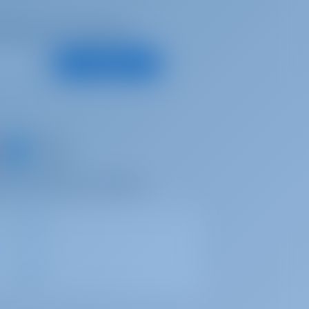
ha fazlası için kaydolun
Üye ol
kendi anılarınızı paylaşın