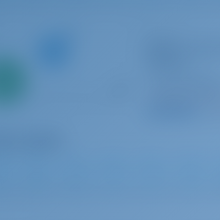
Late à vela
Alboran Caipiros
Galletas)
mente
Sun Odyssey 440
0%
Ilhas Canárias | Sa
ntamento
del Sur, Las Galleta
amento
Reservado 18 sema
9.3 p
0
2019
13 m
4
2
2