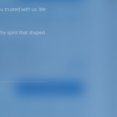
ou trusted with us. We
Full Batten
Furling
615 lt
240 lt
he spirit that shaped
(Las Galletas)
nta Cruz de Tenerife | Marina
Desde
s
€ 2,550
nas nesta temporada
por semana
ontos
Ver Embarcação
Full Batten
Furling
615 lt
240 lt