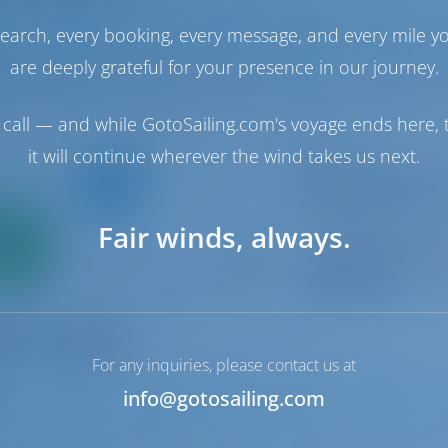
earch, every booking, every message, and every mile y
2
2018
15.75 m
5
3
3
are deeply grateful for your presence in our journey.
call — and while GotoSailing.com's voyage ends here, t
it will continue wherever the wind takes us next.
Late à vela
Alboran Bourbon 
Sun Odyssey 519
Ilhas Canárias | Sa
mente
Fair winds, always.
0%
del Sur, Las Galleta
Reservado 24 sema
ntamento
amento
9.3 p
For any inquiries, please contact us at
info@gotosailing.com
2
2017
15.75 m
5
3
3