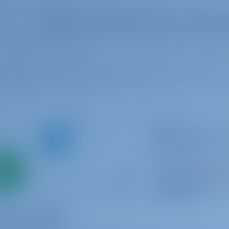
Selecione suas datas para ver a disponi
Late à vela
Alboran Gin Fizz 
Oceanis 45
Ilhas Canárias | Sa
mente
0%
del Sur, Las Galleta
Reservado 21 sema
ntamento
amento
9.3 p