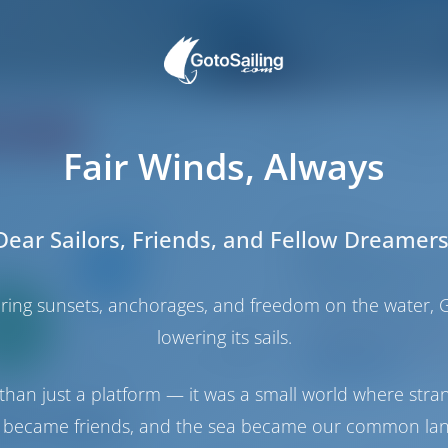
liação
Preço
Cabine
Berço
Fair Winds, Always
Dear Sailors, Friends, and Fellow Dreamers
Late à vela
Alboran Jerez (L
Sun Odyssey 519
haring sunsets, anchorages, and freedom on the water, G
Ilhas Canárias | Sa
mente
0%
del Sur, Las Galleta
lowering its sails.
Reservado 21 sema
ntamento
amento
9.3 p
than just a platform — it was a small world where stra
 became friends, and the sea became our common la