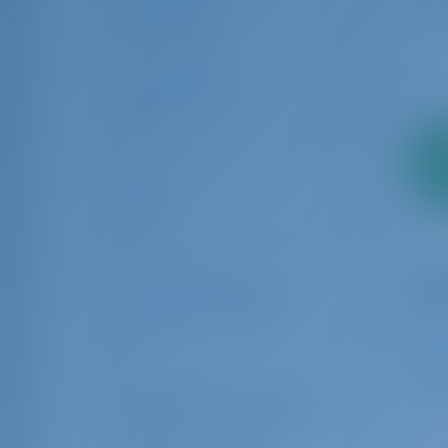
Tipo de Carta
Bareboat
18
Comprimento
6.00
24.00
So
2
adia
pag
Idade
0
10
Número de Hóspedes
1
32
1
Banheiro para convidados