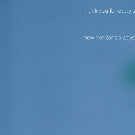
Thank you for every s
Número de Cabines
1
1
6
New horizons always 
Faixa de preço
€0
€50000
So
2
Tipos de barcos
adia
pag
Late à vela
18
Localizações
Las Palmas
2
Santa Cruz de Tenerife
18
1