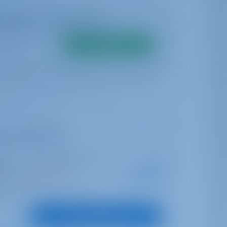
bilidade em tempo real
Pesquisar
(Las Galletas)
nta Cruz de Tenerife | Marina
Desde
s
€ 2,240
nas nesta temporada
por semana
ontos
Ver Embarcação