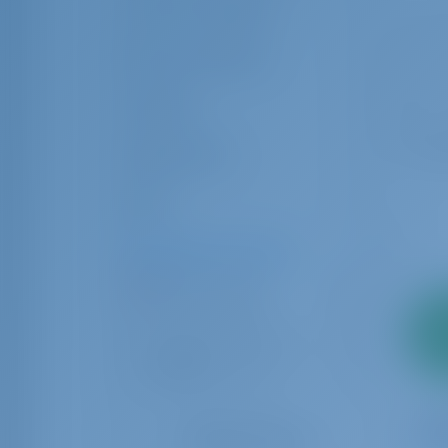
Cabine da tripulação
Berço da tripulação
Avaliação
Equipamentos
Marca
Operadores de Charter
Alboran Charter
18
So
ECC Yacht Charter
10
2
Five Seasons Yachting
adia
2
pag
Group
Sailme CM Charter
3
Redefinir Filtros