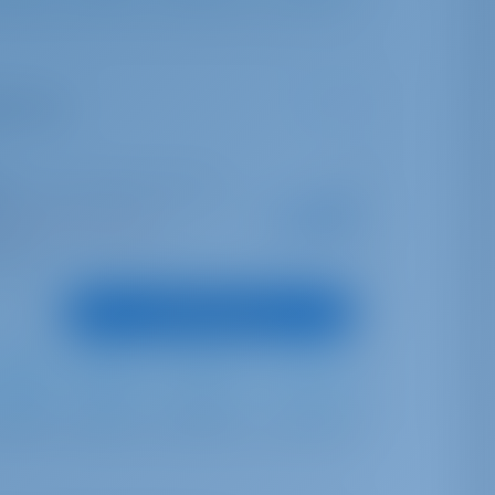
ka (Las
nta Cruz de Tenerife | Marina
Desde
s
€ 2,455
nas nesta temporada
por semana
ontos
Ver Embarcação
Full Batten
Furling
530 lt
240 lt