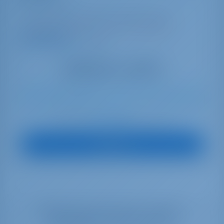
Nautitech 46
Italia | Cagliari | Marina di Portus Karalis
Prenotato 14 settimane in questa stagione
9.2 punti
11
2020
13.79 m
4
4
4
600 lt
600 lt
€ 3,744
A partire da
per settimana
Vedi Barca
Selezionate le date per vedere la