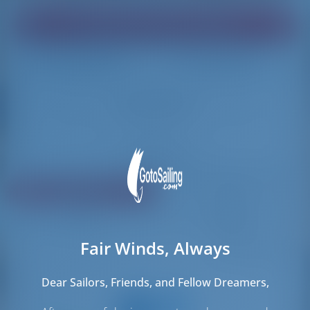
Trova la barca dei tuoi sogni!
Caricamento
Caricamento
Resetta filtri
Condividi
Valutazione
Prezzo
Cabine
Lunghezza
Fair Winds, Always
24 risultati trovati
Dear Sailors, Friends, and Fellow Dreamers,