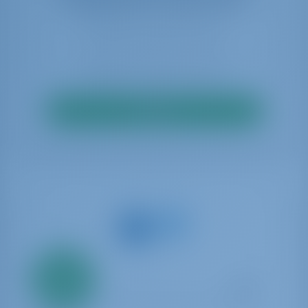
disponibilità in tempo reale
Cerca
Solo
20%
acconto
pagamento