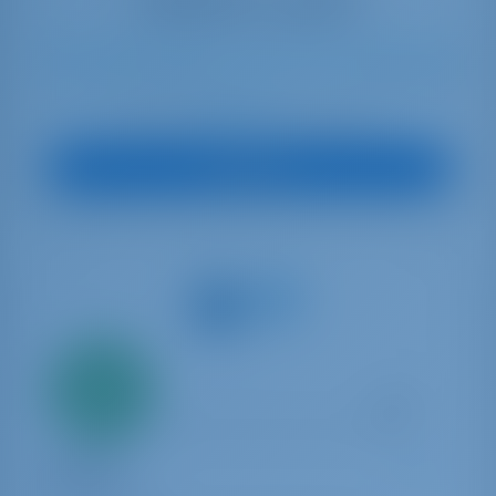
10
2021
13.99 m
4
4
4
600 lt
1040 lt
€ 5,111
A partire da
per settimana
Vedi Barca
Solo
20%
acconto
pagamento
Catamaran
Sardinia