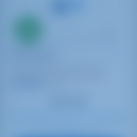
Solo
20%
acconto
pagamento
Barca a vela
Pan di Zucchero
Bavaria Cruiser 51
Italia | Cagliari | Marina di Portus Karalis
Prenotato 10 settimane in questa stagione
9.1 punti
12
2014
15.5 m
5
3
3
710 lt
280 lt
€ 2,363
A partire da
per settimana