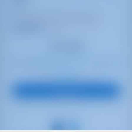
Dodo
Bali 4.1
Italia | Cagliari | Marina di Portus Karalis
Prenotato 20 settimane in questa stagione
9.1 punti
8
2021
12.12 m
4
4
4
800 lt
400 lt
€ 4,848
A partire da
per settimana
Vedi Barca