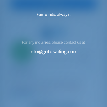
Vedi Barca
Fair winds, always.
For any inquiries, please contact us at
Solo
20%
info@gotosailing.com
acconto
pagamento
Catamaran
Terra Sarda
Lagoon 46
Italia | Cagliari | Marina di Portus Karalis
Prenotato 11 settimane in questa stagione
9.2 punti