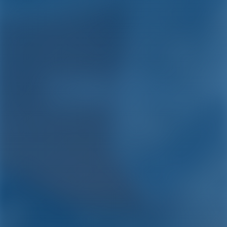
Noleggio barche e
barchette a Italia