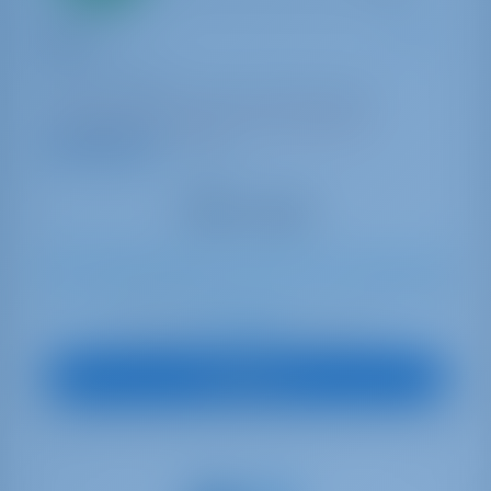
Barca a vela
Elios
Cyclades 50.5
Italia | Cagliari | Marina di Portus Karalis
Prenotato 4 settimane in questa stagione
9.1 punti
11
2009
15.62 m
5
3
3
930 lt
440 lt
€ 3,076
A partire da
per settimana
Vedi Barca