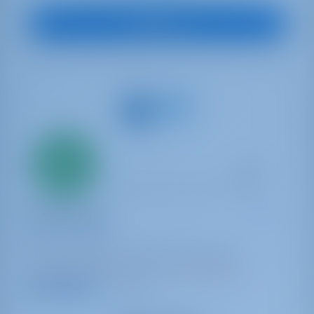
Vedi Barca
Solo
20%
acconto
pagamento
Barca a vela
Cala di Volpe
Dufour 520 GL
Italia | Cagliari | Marina di Portus Karalis
Prenotato 15 settimane in questa stagione
9.1 punti