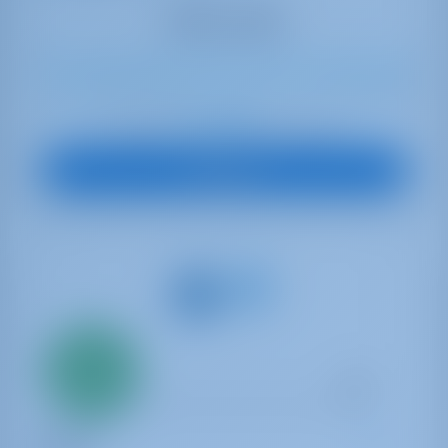
12
2018
15.2 m
5
3
3
720 lt
450 lt
€ 2,920
A partire da
per settimana
Vedi Barca
Solo
20%
acconto
pagamento
Catamaran