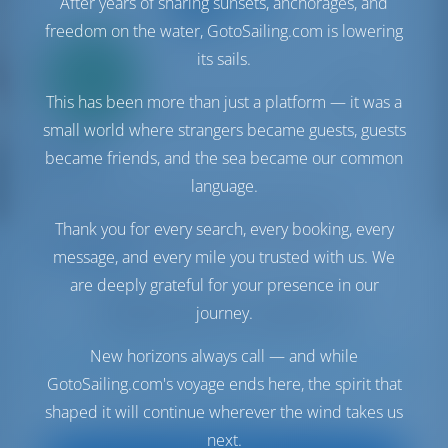
After years of sharing sunsets, anchorages, and
freedom on the water, GotoSailing.com is lowering
its sails.
Solo
20%
acconto
This has been more than just a platform — it was a
pagamento
small world where strangers became guests, guests
Catamaran
Beatrix
became friends, and the sea became our common
Lagoon 42
language.
Italia | Cagliari | Marina di Portus Karalis
Thank you for every search, every booking, every
Prenotato 12 settimane in questa stagione
message, and every mile you trusted with us. We
9.3 punti
are deeply grateful for your presence in our
journey.
New horizons always call — and while
12
2019
12.8 m
6
4
4
600 lt
300 lt
GotoSailing.com's voyage ends here, the spirit that
shaped it will continue wherever the wind takes us
€ 3,416
A partire da
per settimana
next.