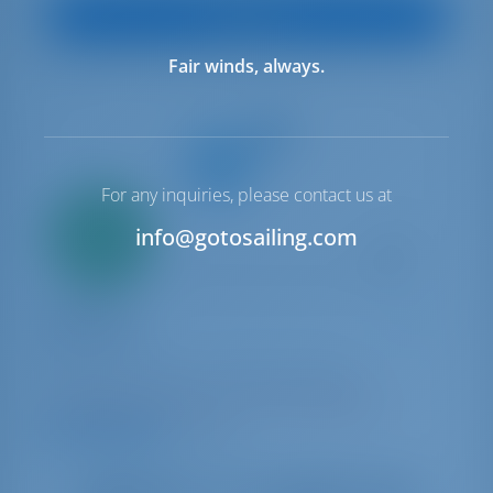
Vedi Barca
Fair winds, always.
For any inquiries, please contact us at
Solo
20%
info@gotosailing.com
acconto
pagamento
Catamaran
First Care
Lagoon 46
Croazia | Šibenik | ACI Marina Skradin
Prenotato 41 settimane in questa stagione
9.8 punti