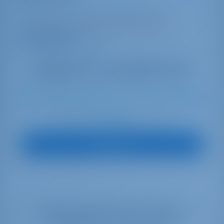
Bali 4.2
Croazia | Šibenik | ACI Marina Skradin
Prenotato 37 settimane in questa stagione
9.8 punti
9
2024
12.85 m
4
4
4
860 lt
640 lt
€ 2,584
A partire da
per settimana
Vedi Barca
Selezionate le date per vedere la