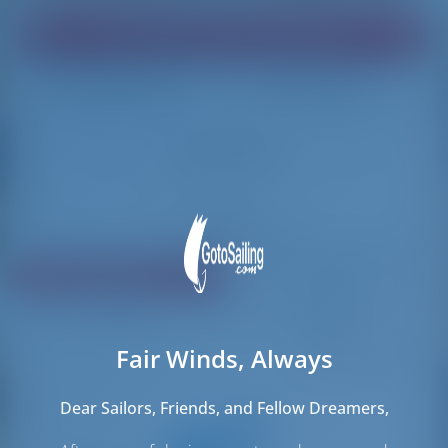
Trova la barca dei tuoi sogni!
Caricamento
Caricamento
Resetta filtri
Condividi
Valutazione
Prezzo
Cabine
Lunghezza
Fair Winds, Always
245 risultati trovati
Dear Sailors, Friends, and Fellow Dreamers,