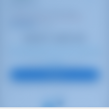
First Journey
Excess 14
Croazia | Šibenik | ACI Marina Skradin
Prenotato 35 settimane in questa stagione
9.7 punti
10
2024
13.97 m
4
4
4
600 lt
400 lt
€ 2,664
A partire da
per settimana
Vedi Barca