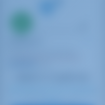
Solo
20%
acconto
pagamento
Catamaran
First Adventure
Lagoon 42
Croazia | Šibenik | ACI Marina Skradin
Prenotato 36 settimane in questa stagione
9.8 punti
10
2024
12.8 m
4
4
4
600 lt
300 lt
€ 2,341
A partire da
per settimana