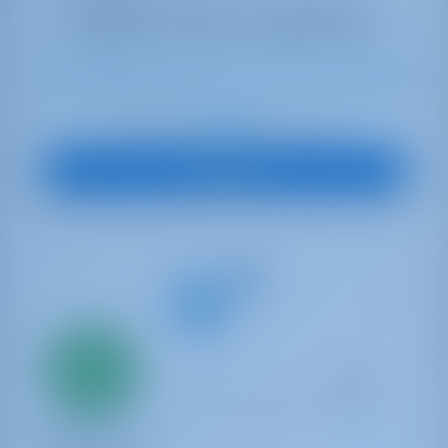
11
2024
15.94 m
5
3
3
330 lt
400 lt
€ 2,099
A partire da
per settimana
Vedi Barca
Solo
20%
acconto
pagamento
Catamaran