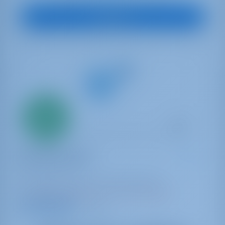
Vedi Barca
Solo
20%
acconto
pagamento
Barca a vela
First Friendship
Oceanis 51.1
Croazia | Šibenik | ACI Marina Skradin
Prenotato 38 settimane in questa stagione
9.7 punti