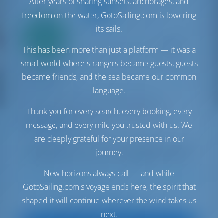
After years of sharing sunsets, anchorages, and
freedom on the water, GotoSailing.com is lowering
its sails.
Solo
20%
acconto
This has been more than just a platform — it was a
pagamento
small world where strangers became guests, guests
Catamaran
First Spark
became friends, and the sea became our common
Bali 4.2
language.
Croazia | Šibenik | ACI Marina Skradin
Thank you for every search, every booking, every
Prenotato 38 settimane in questa stagione
message, and every mile you trusted with us. We
9.8 punti
are deeply grateful for your presence in our
journey.
New horizons always call — and while
9
2023
12.85 m
4
4
4
860 lt
640 lt
GotoSailing.com's voyage ends here, the spirit that
shaped it will continue wherever the wind takes us
€ 2,584
A partire da
per settimana
next.