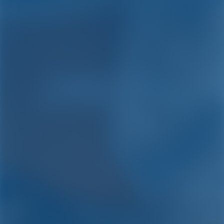
Noleggio barche e
barchette a Croazia