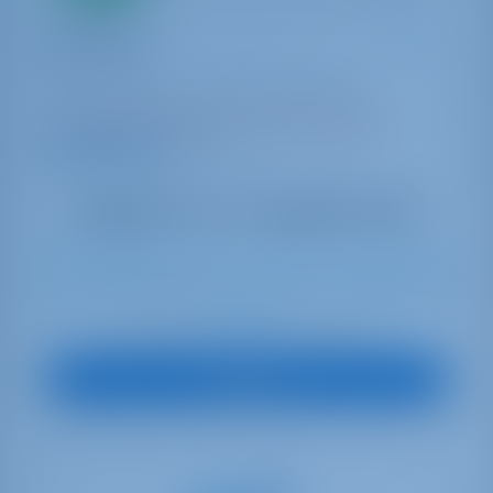
Catamaran
First Dance
Lagoon 42
Croazia | Šibenik | ACI Marina Skradin
Prenotato 32 settimane in questa stagione
9.8 punti
10
2023
12.8 m
4
4
4
600 lt
300 lt
€ 2,341
A partire da
per settimana
Vedi Barca