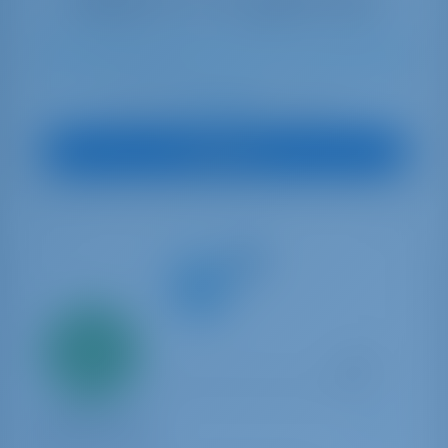
10
2023
13.99 m
4
4
4
0 lt
0 lt
€ 3,553
A partire da
per settimana
Vedi Barca
Solo
20%
acconto
pagamento
Catamaran
First Feeling