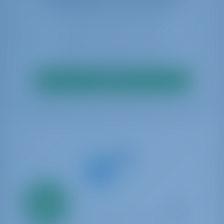
disponibilità in tempo reale
Cerca
Solo
20%
acconto
pagamento