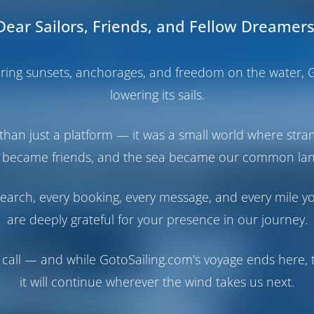
Dear Sailors, Friends, and Fellow Dreamers
e dell'operatore
Politica di prenotazione dell'operatore
haring sunsets, anchorages, and freedom on the water, G
lowering its sails.
than just a platform — it was a small world where stra
 became friends, and the sea became our common la
earch, every booking, every message, and every mile y
are deeply grateful for your presence in our journey.
call — and while GotoSailing.com's voyage ends here, t
it will continue wherever the wind takes us next.