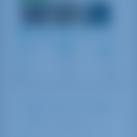
acconto
pagamento
8
2009
20.39 m
4
4
4
1000 lt
3400 lt
Why is this boat not available?
La barca potrebbe essere in
manutenzione