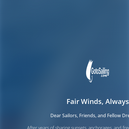
Fair Winds, Always
Dear Sailors, Friends, and Fellow D
After years of sharing sunsets, anchorages, and f