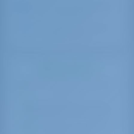
Questa barca può essere prenotata
per tutte le date
L’indirizzo della pagina potrebbe
essere cambiato
What can you do?
Possiamo aiutarvi 24/7 nella finestra
di chat
È possibile effettuare una nuova
ricerca dalla barra di ricerca in alto
Puoi guardare le alternative che