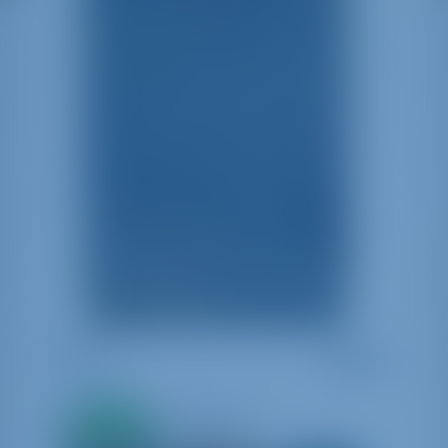
Aicon
Aicon 67
Grecia | Atene | Alimos Marina
Solo
9.0 punti
20%