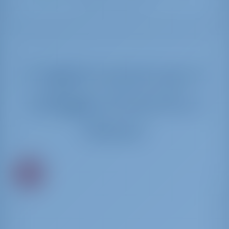
abbiamo creato
I migliori prezzi per il
noleggio di barche a
Athens