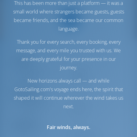
This has been more than just a platform — it was a
small world where strangers became guests, guests
became friends, and the sea became our common
language.
Thank you for every search, every booking, every
message, and every mile you trusted with us. We
are deeply grateful for your presence in our
Purjeet
journey.
Genovan purje
Furling
Pääpurje
Furling
New horizons always call — and while
GotoSailing.com's voyage ends here, the spirit that
Konehuone
shaped it will continue wherever the wind takes us
Polttoainesäiliö
400 lt
next.
Vesisäiliö
770 lt
Mukavuus
Fair winds, always.
WC
Manuaalinen