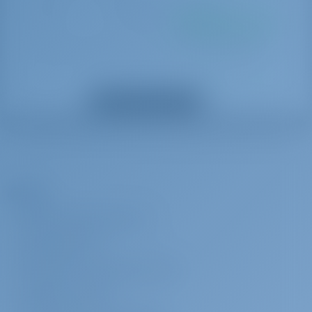
Emäntä
€ 1330 viikottain
Maksetaan
perusmäärän mukaan
Hostess (provisioning is extra) (Food + cabin must be provided)
Kokki
€ 1400 viikottain
Maksetaan
perusmäärän mukaan
Näytä kaikki lisävarusteet
Cook (provisioning is extra) (Food + cabin must be provided)
Fast Track -
€ 190 per
Maksetaan perusmäärän
paketti
varaus
mukaan
Fast Track: at 14:00 (upon request and subject to no damages from
Yhtiö
the previous charter)
TIETOJA GOTOSAILING.COM
Talletus
€ 400 per
Maksetaan perusmäärän
ASIAKASPALVELU
vakuutus
varaus
mukaan
USEIN KYSYTYT KYSYMYKSET (FAQ)
Insurance for Skippered Charters (Obligatory)
SÄÄNNÖT JA EHDOT
Kajakki
€ 150 viikottain
Maksetaan