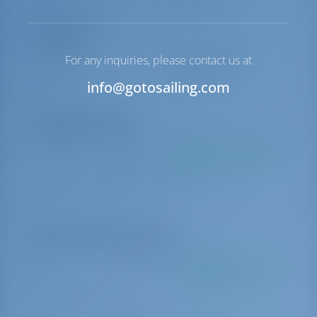
Navigaatio
Ohjaus
2 Steering Wheels
For any inquiries, please contact us at
Vinssi
Manuaalinen
info@gotosailing.com
Pakolliset lisäosat
Palvelupaketti
€ 300 per
Maksetaan perusmäärän
varaus
mukaan
Service Pack (Monohulls - 6/7 cabins)
Valinnaiset lisävarusteet
Kippari
€ 1470 viikottain
Maksetaan
perusmäärän mukaan
Skipper (provisioning is extra)