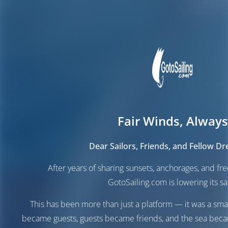
Fair Winds, Always
Dear Sailors, Friends, and Fellow D
After years of sharing sunsets, anchorages, and f
GotoSailing.com is lowering its sai
This has been more than just a platform — it was a sma
became guests, guests became friends, and the sea be