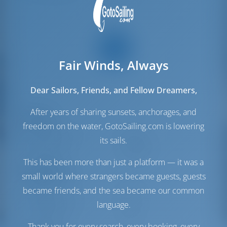
Fair Winds, Always
Dear Sailors, Friends, and Fellow Dreamers,
After years of sharing sunsets, anchorages, and
Purjeet
freedom on the water, GotoSailing.com is lowering
Genovan purje
Furling
its sails.
Pääpurje
Full Batten
This has been more than just a platform — it was a
Konehuone
small world where strangers became guests, guests
became friends, and the sea became our common
Engine
19 HP
Polttoainesäiliö
120 lt
language.
Vesisäiliö
220 lt
Thank you for every search, every booking, every