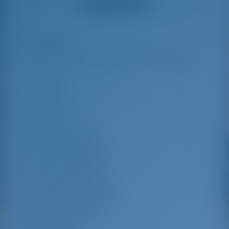
Katso kaikki arvostelut
great effort to help
even with questions
us out.
that went beyond the
actual topic, e.g.
parking possibilities
Korostukset
7
for car, insurance...
Especially without
any experience in
the field of yacht
Pituus
11.06 m
charter, it was very
reassuring to always
Palkki
6.59 m
be able to ask
Luonnos
1.15 m
someone. Clear
recommendation!
Rakennusvuosi
2023
Max. Vuodepaikat
10
Vene Kunnostettu
2022
Purje Kunnostettu
2022
Kahden hengen hytti
4
Vieraiden suihku
2