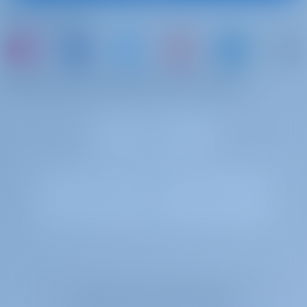
Veneen vuokraus ja veneenvuokraus Kreikka,
Seuraa meitä
Katamaraani
Amare II rakennettu 2023 on loistava katamaraani
unelmiesi huvipurjehduslomalle. Nauti kauniista Kreikka
tai vain varaa vene ja jaa omat muistosi
tämän Excess 11 kanssa, joka sijaitsee
Kreikka | Korfu |
D-Marin Gouvia
Gotosailing.com B.V. on rekisteröity Rotterdamin kauppakamarin
kaupparekisteriin numerolla 72179376.
Arvonlisäverotunniste on NL859017588B01.