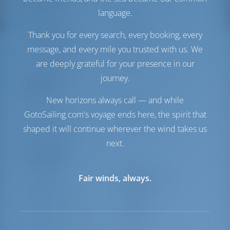
language.
Moottori-1
29 HP
Moottori-2
29 HP
Thank you for every search, every booking, every
Polttoainesäiliö
160 lt
message, and every mile you trusted with us. We
Vesisäiliö
300 lt
Aurinkopaneeli
1 kW
are deeply grateful for your presence in our
journey.
Mukavuus
New horizons always call — and while
WC
Sähkö
GotoSailing.com's voyage ends here, the spirit that
Invertteri
Saatavilla
shaped it will continue wherever the wind takes us
Vain jääkaappi
next.
Navigaatio
Autopilotti
Saatavilla
Fair winds, always.
Ohjaus
Steering Wheel
Karttaplotteri
Ohjaamo
Jolli
Sisältyy
Perämoottori jollalle
Sisältyy