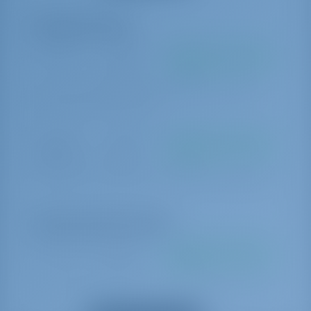
Pakolliset lisäosat
Loppusiivous
€ 280 per
Maksetaan perusmäärän
varaus
mukaan
End cleaning Cleaning of the yacht, linen/towels for both weeks,
bottle of gas, gasoline for outboard
Vahingoista
€ 350 per
Maksetaan perusmäärän
luopuminen
varaus
mukaan
Damage Waiver plus refundable security deposit euro(mandatory)
Valinnaiset lisävarusteet
Miehistön vaihto
€ 100 per
Maksetaan perusmäärän
varaus
mukaan
Crew change/change of contract This amount includes only dossier
expenses arising from the crew change.