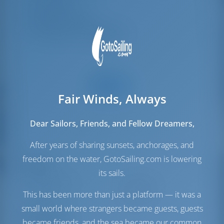
Vieras WC
2
Miehistön hytit
2
Miehistön makuupaikat
2
Fair Winds, Always
Dear Sailors, Friends, and Fellow Dreamers,
After years of sharing sunsets, anchorages, and
freedom on the water, GotoSailing.com is lowering
Purjeet
its sails.
Genovan purje
Self Tacking
This has been more than just a platform — it was a
Pääpurje
Full Batten
small world where strangers became guests, guests
Konehuone
became friends, and the sea became our common