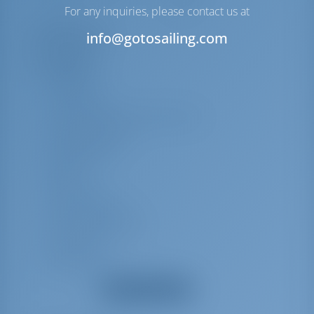
Vinssi
Sähkö
For any inquiries, please contact us at
Laiteluettelo
info@gotosailing.com
Lisävarusteet
Akkulaturi
Bimini-toppi
Suihku ohjaamossa/peräsimessä
Pöytä ohjaamossa
Keittiövälineet
Käytävä
Kuuma vesi
Snorklausvälineet
Full batten Main Sail
Laiskat tunkit
Pelastuslautta
Näytä kaikki laitteet