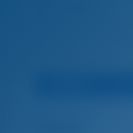
Veneen tiedot
Mari
Etusivu
Veneen vuokraus Kreikka
Lefkas
MG 
Veneen vuokraus Lefkas, Kreikka
Amaltheia