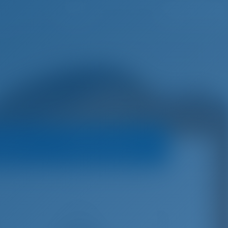
Toivomuslista
Kirjaudu sisään
 veneet
Varauskäytäntö
€
7,340