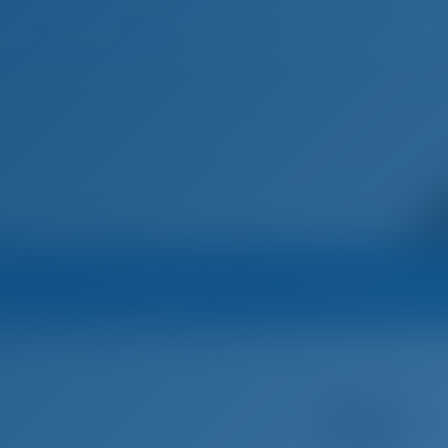
Suomi
Etusivu
Kohteet
Blogi
na
Operaattori
Operaattorin kaikki
Yachts
Purjevene
Amaltheia - Bavaria C50