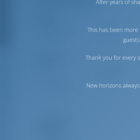
After years of s
Miehistön WC/suihku
Purjeet
This has been more 
Genovan purje
Furling
Pääpurje
Furling
guests
Thank you for every s
Mukavuus
WC
Manuaalinen
Invertteri
Saatavilla
New horizons always 
Vain jääkaappi
Laiteluettelo
Navigointi