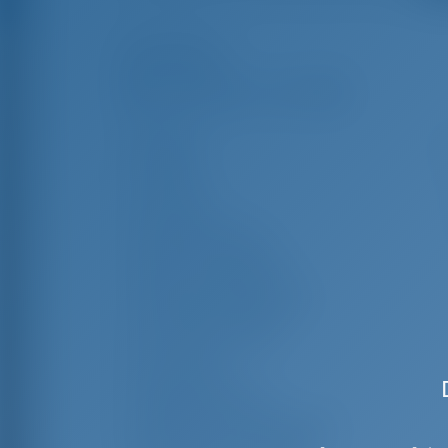
Korostukset
Pituus
14
Palkki
5
Luonnos
Rakennusvuosi
Max. Vuodepaikat
Kahden hengen hytti
Vieraiden suihku
Vieras WC
Miehistön hytit
Miehistön makuupaikat