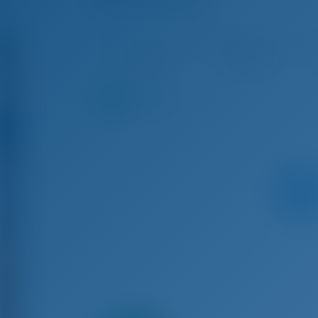
Bavaria C50 - Purjevene
Elo 15 - Elo 22, 2026
Elo 22 - Elo 29, 2026
El
€ 6,515
Varattu
9.4
pistettä