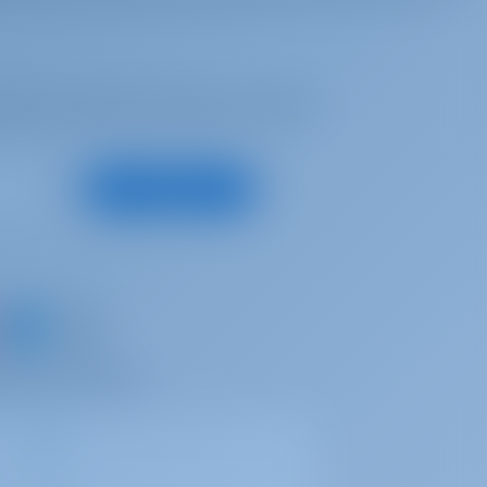
tiota, parhaita tarjouksia ja paljon
Tilaa
aa omat muistosi