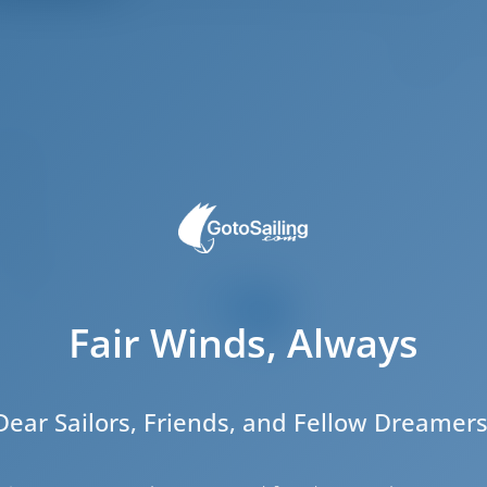
5
.99 m
.05 m
2.3 m
2020
11
5
Fair Winds, Always
3
3
Dear Sailors, Friends, and Fellow Dreamers
1
1