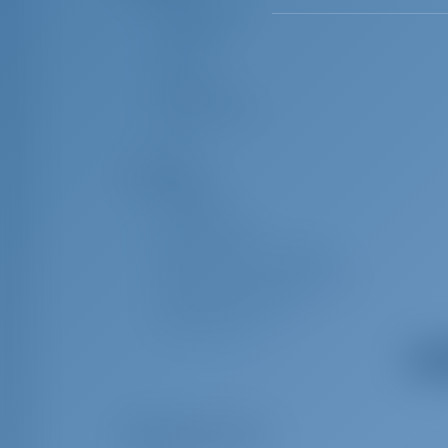
Tutkaheijastin
Kompassi
Tukki
Merikartat
Navigointisarja
VHF
Turvallisuus
Sumutorvi
Sos Dan poiju
Pelastusvyöt (turvavaljaat)
Pelastuspoiju + vilkkuva valo
Pelastusliivit (lapset)
Pelastuslautta
Hätäsignaalit
Näytä
Taskulamppu
Hätäpelti
Pakolliset lisäosat
Tulipeite