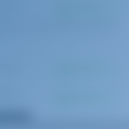
 per varaus
Maksetaan perusmäärän
mukaan
low case, 1 bath towel) per person, Harbour fees for the first & last night. * If
ayable on the spot with cash Α bag with Greek Local Products is offered to all
 per varaus
Maksetaan perusmäärän
mukaan
 päivittäin
Maksetaan perusmäärän
mukaan
Down payment is required and 25% charge applicable if crew is cancelled less
ikki lisävarusteet
rew is cancelled less than 14 days prior to embarkation