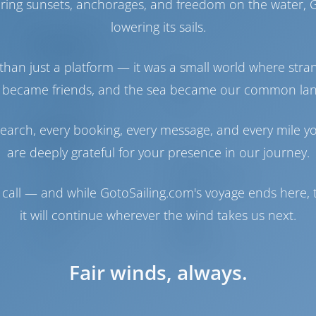
haring sunsets, anchorages, and freedom on the water, G
1
lowering its sails.
Konehuone
than just a platform — it was a small world where stra
Polttoainesäiliö
0 lt
Vesisäiliö
650 lt
 became friends, and the sea became our common la
Aurinkopaneeli
1 kW
earch, every booking, every message, and every mile y
Navigaatio
are deeply grateful for your presence in our journey.
Autopilotti
Saatavilla
Ohjaus
2 Steering Wheels
call — and while GotoSailing.com's voyage ends here, t
Karttaplotteri
Ohjaamo
Keulapotkuri
Saatavilla
it will continue wherever the wind takes us next.
Jolli
Sisältyy
Vinssi
Manuaalinen
Fair winds, always.