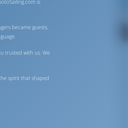
otoSailing.com is
ngers became guests,
nguage.
ou trusted with us. We
he spirit that shaped